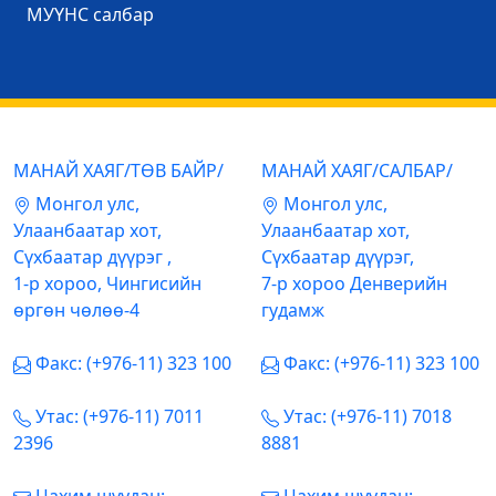
МУҮНС салбар
МАНАЙ ХАЯГ/ТӨВ БАЙР/
МАНАЙ ХАЯГ/САЛБАР/
Mонгол улс,
Mонгол улс,
Улаанбаатар хот,
Улаанбаатар хот,
Сүхбаатар дүүрэг ,
Сүхбаатар дүүрэг,
1-р хороо, Чингисийн
7-р хороо Денверийн
өргөн чөлөө-4
гудамж
Факс: (+976-11) 323 100
Факс: (+976-11) 323 100
Утас: (+976-11) 7011
Утас: (+976-11) 7018
2396
8881