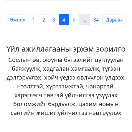
Өмнөх
1
2
3
4
5
...
34
Дараах
Үйл ажиллагааны эрхэм зорилго
Соёлын өв, оюуны бүтээлийг цуглуулан
баяжуулж, хадгалан хамгаалж, түгээн
дэлгэрүүлэх, хойч үедээ өвлүүлэн үлдээх,
нээлттэй, хүртээмжтэй, чанартай,
хэрэглэгч төвтэй үйлчилгээ үзүүлэх
боломжийг бүрдүүлж, цахим номын
сангийн жишиг үйлчилгээ нэвтрүүлэх