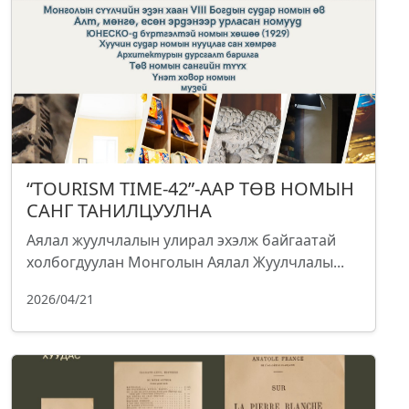
“TOURISM TIME-42”-ААР ТӨВ НОМЫН
САНГ ТАНИЛЦУУЛНА
Аялал жуулчлалын улирал эхэлж байгаатай
холбогдуулан Монголын Аялал Жуулчлалы...
2026/04/21