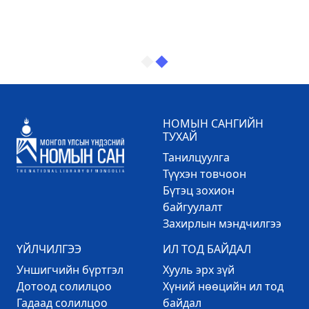
НОМЫН САНГИЙН
ТУХАЙ
Танилцуулга
Түүхэн товчоон
Бүтэц зохион
байгуулалт
Захирлын мэндчилгээ
ҮЙЛЧИЛГЭЭ
ИЛ ТОД БАЙДАЛ
Уншигчийн бүртгэл
Хууль эрх зүй
Дотоод солилцоо
Хүний нөөцийн ил тод
Гадаад солилцоо
байдал