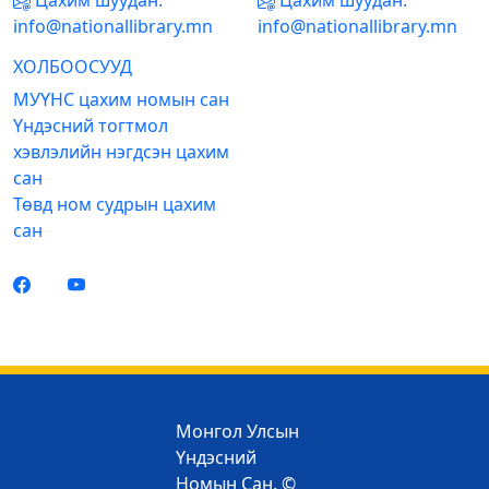
Цахим шуудан:
Цахим шуудан:
info@nationallibrary.mn
info@nationallibrary.mn
ХОЛБООСУУД
МУҮНС цахим номын сан
Үндэсний тогтмол
хэвлэлийн нэгдсэн цахим
сан
Төвд ном судрын цахим
сан
Монгол Улсын
Үндэсний
Номын Сан. ©