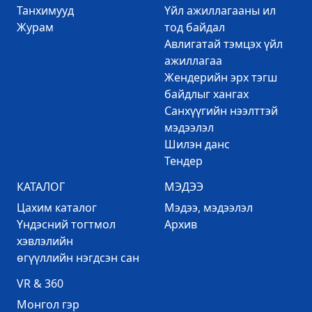
Танхимууд
Үйл ажиллагааны ил
Журам
тод байдал
Авлигатай тэмцэх үйл
ажиллагаа
Жендерийн эрх тэгш
байдлыг хангах
Санхүүгийн нээлттэй
мэдээлэл
Шилэн данс
Тендер
КАТАЛОГ
МЭДЭЭ
Цахим каталог
Mэдээ, мэдээлэл
Үндэсний тогтмол
Архив
хэвлэлийн
өгүүллийн нэгдсэн сан
VR & 360
Mонгол гэр