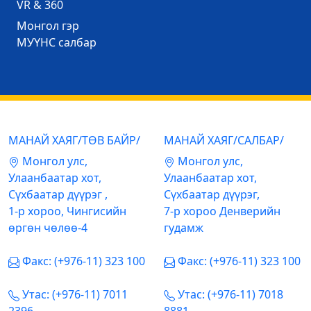
VR & 360
Mонгол гэр
МУҮНС салбар
МАНАЙ ХАЯГ/ТӨВ БАЙР/
МАНАЙ ХАЯГ/САЛБАР/
Mонгол улс,
Mонгол улс,
Улаанбаатар хот,
Улаанбаатар хот,
Сүхбаатар дүүрэг ,
Сүхбаатар дүүрэг,
1-р хороо, Чингисийн
7-р хороо Денверийн
өргөн чөлөө-4
гудамж
Факс: (+976-11) 323 100
Факс: (+976-11) 323 100
Утас: (+976-11) 7011
Утас: (+976-11) 7018