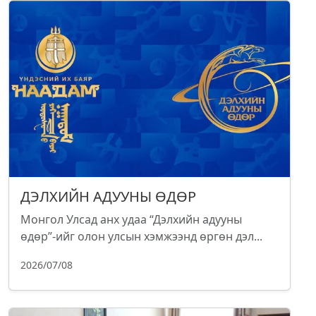
ДЭЛХИЙН АДУУНЫ ӨДӨР
Монгол Улсад анх удаа “Дэлхийн адууны
өдөр”-ийг олон улсын хэмжээнд өргөн дэл...
2026/07/08