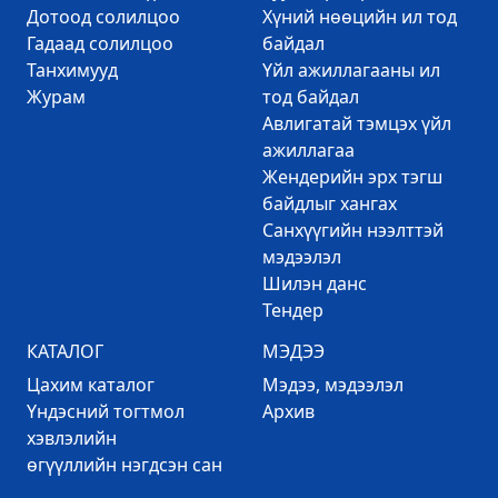
Дотоод солилцоо
Хүний нөөцийн ил тод
Гадаад солилцоо
байдал
Танхимууд
Үйл ажиллагааны ил
Журам
тод байдал
Авлигатай тэмцэх үйл
ажиллагаа
Жендерийн эрх тэгш
байдлыг хангах
Санхүүгийн нээлттэй
мэдээлэл
Шилэн данс
Тендер
КАТАЛОГ
МЭДЭЭ
Цахим каталог
Mэдээ, мэдээлэл
Үндэсний тогтмол
Архив
хэвлэлийн
өгүүллийн нэгдсэн сан