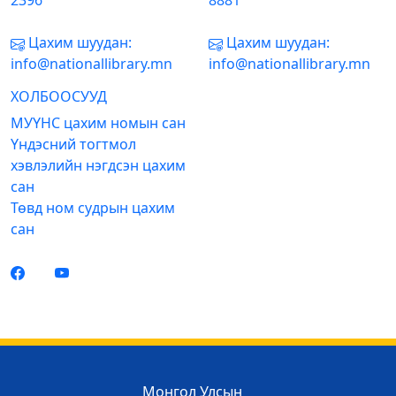
2396
8881
Цахим шуудан:
Цахим шуудан:
info@nationallibrary.mn
info@nationallibrary.mn
ХОЛБООСУУД
МУҮНС цахим номын сан
Үндэсний тогтмол
хэвлэлийн нэгдсэн цахим
сан
Төвд ном судрын цахим
сан
Монгол Улсын