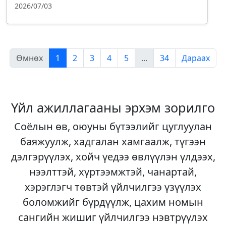
2026/07/03
Өмнөх
1
2
3
4
5
...
34
Дараах
Үйл ажиллагааны эрхэм зорилго
Соёлын өв, оюуны бүтээлийг цуглуулан
баяжуулж, хадгалан хамгаалж, түгээн
дэлгэрүүлэх, хойч үедээ өвлүүлэн үлдээх,
нээлттэй, хүртээмжтэй, чанартай,
хэрэглэгч төвтэй үйлчилгээ үзүүлэх
боломжийг бүрдүүлж, цахим номын
сангийн жишиг үйлчилгээ нэвтрүүлэх