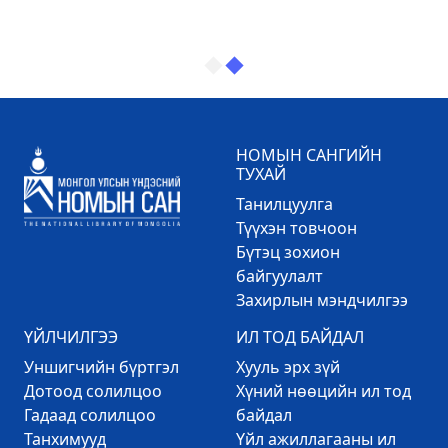
НОМЫН САНГИЙН
ТУХАЙ
Танилцуулга
Түүхэн товчоон
Бүтэц зохион
байгуулалт
Захирлын мэндчилгээ
ҮЙЛЧИЛГЭЭ
ИЛ ТОД БАЙДАЛ
Уншигчийн бүртгэл
Хууль эрх зүй
Дотоод солилцоо
Хүний нөөцийн ил тод
Гадаад солилцоо
байдал
Танхимууд
Үйл ажиллагааны ил