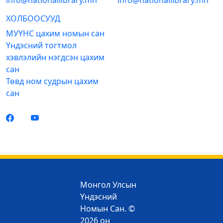
info@nationallibrary.mn
info@nationallibrary.mn
ХОЛБООСУУД
МУҮНС цахим номын сан
Үндэсний тогтмол
хэвлэлийн нэгдсэн цахим
сан
Төвд ном судрын цахим
сан
Монгол Улсын
Үндэсний
Номын Сан. ©
2026 он