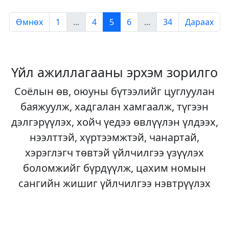
Өмнөх
1
...
4
5
6
...
34
Дараах
Үйл ажиллагааны эрхэм зорилго
Соёлын өв, оюуны бүтээлийг цуглуулан
баяжуулж, хадгалан хамгаалж, түгээн
дэлгэрүүлэх, хойч үедээ өвлүүлэн үлдээх,
нээлттэй, хүртээмжтэй, чанартай,
хэрэглэгч төвтэй үйлчилгээ үзүүлэх
боломжийг бүрдүүлж, цахим номын
сангийн жишиг үйлчилгээ нэвтрүүлэх