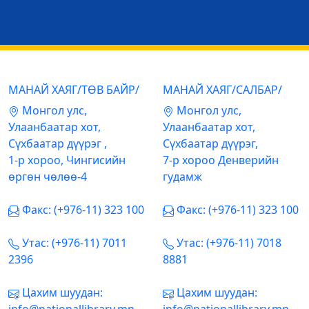
МАНАЙ ХАЯГ/ТӨВ БАЙР/
МАНАЙ ХАЯГ/САЛБАР/
Mонгол улс,
Mонгол улс,
Улаанбаатар хот,
Улаанбаатар хот,
Сүхбаатар дүүрэг ,
Сүхбаатар дүүрэг,
1-р хороо, Чингисийн
7-р хороо Денверийн
өргөн чөлөө-4
гудамж
Факс: (+976-11) 323 100
Факс: (+976-11) 323 100
Утас: (+976-11) 7011
Утас: (+976-11) 7018
2396
8881
Цахим шуудан:
Цахим шуудан: