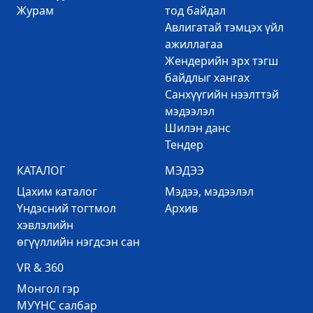
Журам
тод байдал
Авлигатай тэмцэх үйл
ажиллагаа
Жендерийн эрх тэгш
байдлыг хангах
Санхүүгийн нээлттэй
мэдээлэл
Шилэн данс
Тендер
КАТАЛОГ
МЭДЭЭ
Цахим каталог
Mэдээ, мэдээлэл
Үндэсний тогтмол
Архив
хэвлэлийн
өгүүллийн нэгдсэн сан
VR & 360
Mонгол гэр
МУҮНС салбар