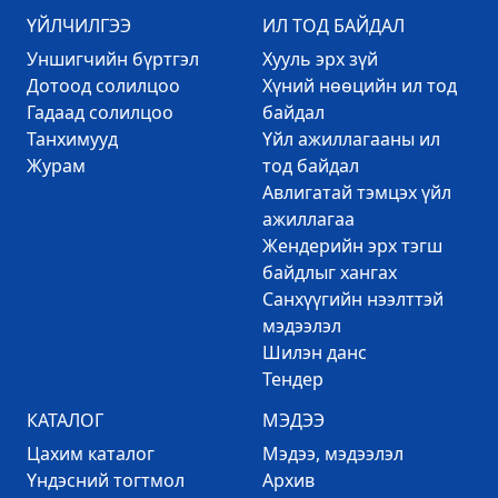
ҮЙЛЧИЛГЭЭ
ИЛ ТОД БАЙДАЛ
Уншигчийн бүртгэл
Хууль эрх зүй
Дотоод солилцоо
Хүний нөөцийн ил тод
Гадаад солилцоо
байдал
Танхимууд
Үйл ажиллагааны ил
Журам
тод байдал
Авлигатай тэмцэх үйл
ажиллагаа
Жендерийн эрх тэгш
байдлыг хангах
Санхүүгийн нээлттэй
мэдээлэл
Шилэн данс
Тендер
КАТАЛОГ
МЭДЭЭ
Цахим каталог
Mэдээ, мэдээлэл
Үндэсний тогтмол
Архив