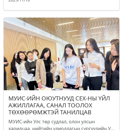
МУИС-ИЙН ОЮУТНУУД СЕХ-НЫ ҮЙЛ
АЖИЛЛАГАА, САНАЛ ТООЛОХ
ТӨХӨӨРӨМЖТЭЙ ТАНИЛЦАВ
МУИС-ийн Улс төр судлал, олон улсын
харилцаа, нийтийн удирдлагын сургуулийн У...