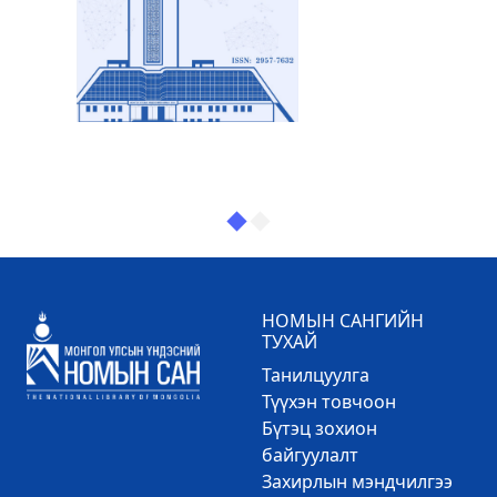
НОМЫН САНГИЙН
ТУХАЙ
Танилцуулга
Түүхэн товчоон
Бүтэц зохион
байгуулалт
Захирлын мэндчилгээ