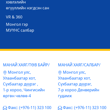
хэвлэлийн
өгүүллийн нэгдсэн сан
VR & 360
Mонгол гэр
МУҮНС салбар
МАНАЙ ХАЯГ/ТӨВ БАЙР/
МАНАЙ ХАЯГ/САЛБАР/
Mонгол улс,
Mонгол улс,
Улаанбаатар хот,
Улаанбаатар хот,
Сүхбаатар дүүрэг ,
Сүхбаатар дүүрэг,
1-р хороо, Чингисийн
7-р хороо Денверийн
өргөн чөлөө-4
гудамж
Факс: (+976-11) 323 100
Факс: (+976-11) 323 100