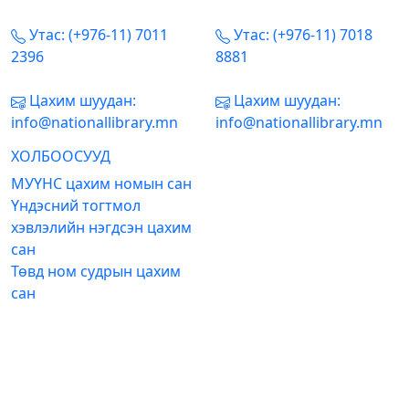
Утас: (+976-11) 7011
Утас: (+976-11) 7018
2396
8881
Цахим шуудан:
Цахим шуудан:
info@nationallibrary.mn
info@nationallibrary.mn
ХОЛБООСУУД
МУҮНС цахим номын сан
Үндэсний тогтмол
хэвлэлийн нэгдсэн цахим
сан
Төвд ном судрын цахим
сан