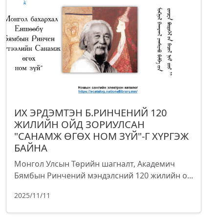
ИХ ЭРДЭМТЭН Б.РИНЧЕНИЙ 120
ЖИЛИЙН ОЙД ЗОРИУЛСАН
"САНАМЖ ӨГӨХ НОМ ЗҮЙ"-Г ХҮРГЭЖ
БАЙНА
Монгол Улсын Төрийн шагналт, Академич
Бямбын Ринчений мэндэлсний 120 жилийн о...
2025/11/11