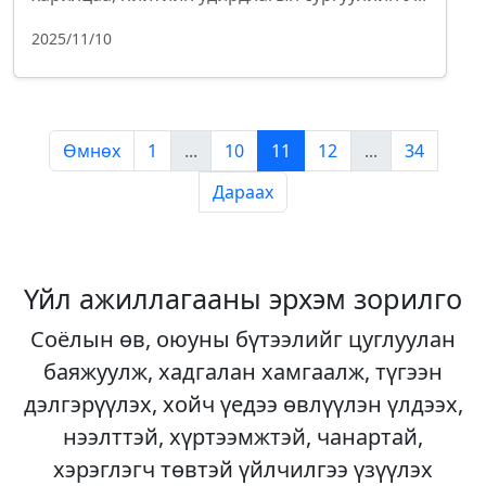
2025/11/10
Өмнөх
1
...
10
11
12
...
34
Дараах
Үйл ажиллагааны эрхэм зорилго
Соёлын өв, оюуны бүтээлийг цуглуулан
баяжуулж, хадгалан хамгаалж, түгээн
дэлгэрүүлэх, хойч үедээ өвлүүлэн үлдээх,
нээлттэй, хүртээмжтэй, чанартай,
хэрэглэгч төвтэй үйлчилгээ үзүүлэх