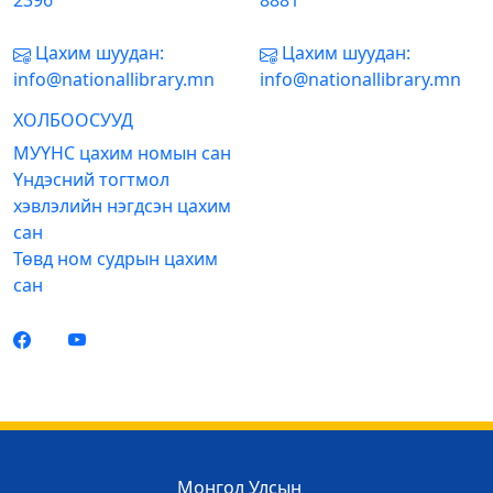
2396
8881
Цахим шуудан:
Цахим шуудан:
info@nationallibrary.mn
info@nationallibrary.mn
ХОЛБООСУУД
МУҮНС цахим номын сан
Үндэсний тогтмол
хэвлэлийн нэгдсэн цахим
сан
Төвд ном судрын цахим
сан
Монгол Улсын