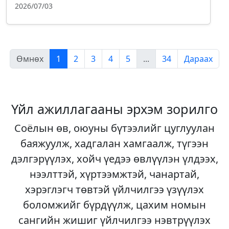
2026/07/03
Өмнөх
1
2
3
4
5
...
34
Дараах
Үйл ажиллагааны эрхэм зорилго
Соёлын өв, оюуны бүтээлийг цуглуулан
баяжуулж, хадгалан хамгаалж, түгээн
дэлгэрүүлэх, хойч үедээ өвлүүлэн үлдээх,
нээлттэй, хүртээмжтэй, чанартай,
хэрэглэгч төвтэй үйлчилгээ үзүүлэх
боломжийг бүрдүүлж, цахим номын
сангийн жишиг үйлчилгээ нэвтрүүлэх