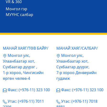
VR & 360
Mонгол гэр
МУҮНС салбар
МАНАЙ ХАЯГ/ТӨВ БАЙР/
МАНАЙ ХАЯГ/САЛБАР/
Mонгол улс,
Mонгол улс,
Улаанбаатар хот,
Улаанбаатар хот,
Сүхбаатар дүүрэг ,
Сүхбаатар дүүрэг,
1-р хороо, Чингисийн
7-р хороо Денверийн
өргөн чөлөө-4
гудамж
Факс: (+976-11) 323 100
Факс: (+976-11) 323 100
Утас: (+976-11) 7011
Утас: (+976-11) 7018