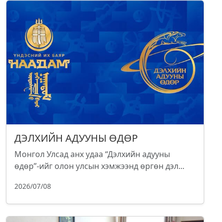
ДЭЛХИЙН АДУУНЫ ӨДӨР
Монгол Улсад анх удаа “Дэлхийн адууны
өдөр”-ийг олон улсын хэмжээнд өргөн дэл...
2026/07/08