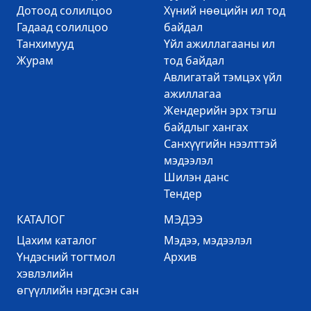
Дотоод солилцоо
Хүний нөөцийн ил тод
Гадаад солилцоо
байдал
Танхимууд
Үйл ажиллагааны ил
Журам
тод байдал
Авлигатай тэмцэх үйл
ажиллагаа
Жендерийн эрх тэгш
байдлыг хангах
Санхүүгийн нээлттэй
мэдээлэл
Шилэн данс
Тендер
КАТАЛОГ
МЭДЭЭ
Цахим каталог
Mэдээ, мэдээлэл
Үндэсний тогтмол
Архив
хэвлэлийн
өгүүллийн нэгдсэн сан