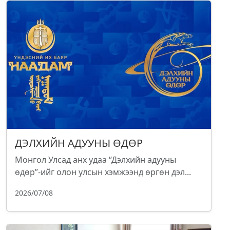
ДЭЛХИЙН АДУУНЫ ӨДӨР
Монгол Улсад анх удаа “Дэлхийн адууны
өдөр”-ийг олон улсын хэмжээнд өргөн дэл...
2026/07/08