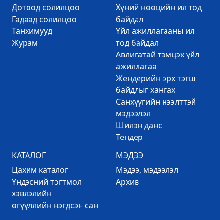
Дотоод солилцоо
Хүний нөөцийн ил тод
Гадаад солилцоо
байдал
Танхимууд
Үйл ажиллагааны ил
Журам
тод байдал
Авлигатай тэмцэх үйл
ажиллагаа
Жендерийн эрх тэгш
байдлыг хангах
Санхүүгийн нээлттэй
мэдээлэл
Шилэн данс
Тендер
КАТАЛОГ
МЭДЭЭ
Цахим каталог
Mэдээ, мэдээлэл
Үндэсний тогтмол
Архив
хэвлэлийн
өгүүллийн нэгдсэн сан