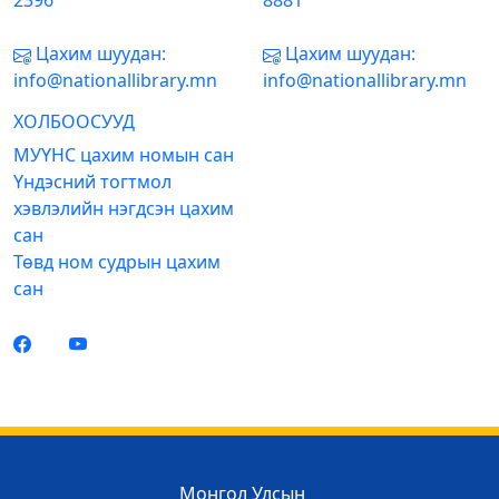
2396
8881
Цахим шуудан:
Цахим шуудан:
info@nationallibrary.mn
info@nationallibrary.mn
ХОЛБООСУУД
МУҮНС цахим номын сан
Үндэсний тогтмол
хэвлэлийн нэгдсэн цахим
сан
Төвд ном судрын цахим
сан
Монгол Улсын