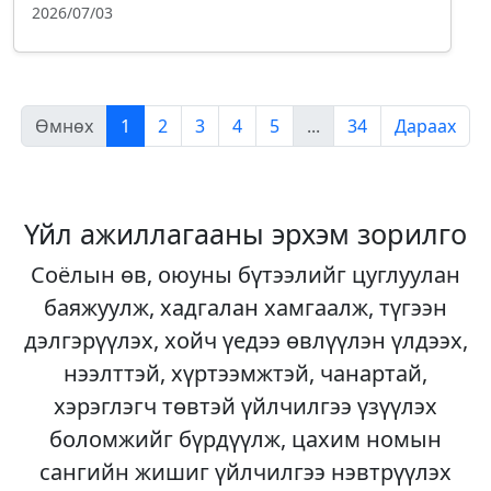
2026/07/03
Өмнөх
1
2
3
4
5
...
34
Дараах
Үйл ажиллагааны эрхэм зорилго
Соёлын өв, оюуны бүтээлийг цуглуулан
баяжуулж, хадгалан хамгаалж, түгээн
дэлгэрүүлэх, хойч үедээ өвлүүлэн үлдээх,
нээлттэй, хүртээмжтэй, чанартай,
хэрэглэгч төвтэй үйлчилгээ үзүүлэх
боломжийг бүрдүүлж, цахим номын
сангийн жишиг үйлчилгээ нэвтрүүлэх