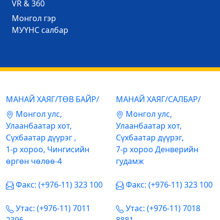
VR & 360
Mонгол гэр
МУҮНС салбар
МАНАЙ ХАЯГ/ТӨВ БАЙР/
МАНАЙ ХАЯГ/САЛБАР/
Mонгол улс,
Mонгол улс,
Улаанбаатар хот,
Улаанбаатар хот,
Сүхбаатар дүүрэг ,
Сүхбаатар дүүрэг,
1-р хороо, Чингисийн
7-р хороо Денверийн
өргөн чөлөө-4
гудамж
Факс: (+976-11) 323 100
Факс: (+976-11) 323 100
Утас: (+976-11) 7011
Утас: (+976-11) 7018