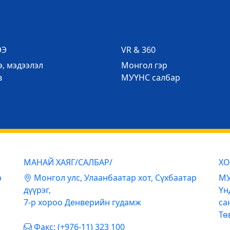
ЭЭ
VR & 360
, мэдээлэл
Mонгол гэр
в
МУҮНС салбар
МАНАЙ ХАЯГ/САЛБАР/
ХО
р
Mонгол улс, Улаанбаатар хот, Сүхбаатар
МУ
дүүрэг,
Үн
7-р хороо Денверийн гудамж
са
Тө
Факс: (+976-11) 323 100