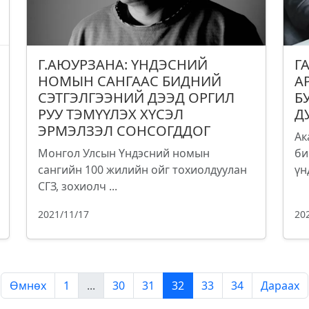
Г.АЮУРЗАНА: ҮНДЭСНИЙ
Г
НОМЫН САНГААС БИДНИЙ
А
СЭТГЭЛГЭЭНИЙ ДЭЭД ОРГИЛ
Б
РУУ ТЭМҮҮЛЭХ ХҮСЭЛ
Д
ЭРМЭЛЗЭЛ СОНСОГДДОГ
Ак
Монгол Улсын Үндэсний номын
би
сангийн 100 жилийн ойг тохиолдуулан
үн
СГЗ, зохиолч ...
2021/11/17
20
Өмнөх
1
...
30
31
32
33
34
Дараах