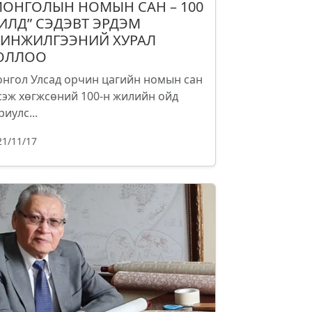
МОНГОЛЫН НОМЫН САН – 100
ИЛД” СЭДЭВТ ЭРДЭМ
ИНЖИЛГЭЭНИЙ ХУРАЛ
ОЛЛОО
нгол Улсад орчин цагийн номын сан
сэж хөгжсөний 100-н жилийн ойд
риулс...
21/11/17