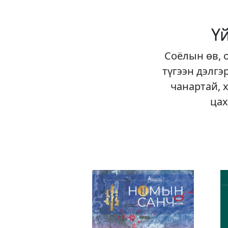
Ү
Соёлын өв, 
түгээн дэлгэ
чанартай, 
цах