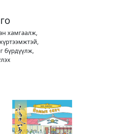
го
ан хамгаалж,
 хүртээмжтэй,
г бүрдүүлж,
үлэх