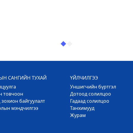
Н САНГИЙН ТУХАЙ
ҮЙЛЧИЛГЭЭ
лцуулга
Уншигчийн бүртгэл
эн товчоон
Дотоод солилцоо
 зохион байгуулалт
Гадаад солилцоо
рлын мэндчилгээ
Танхимууд
Журам