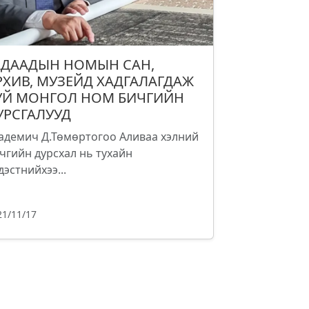
АДААДЫН НОМЫН САН,
РХИВ, МУЗЕЙД ХАДГАЛАГДАЖ
УЙ МОНГОЛ НОМ БИЧГИЙН
УРСГАЛУУД
адемич Д.Төмөртогоо Аливаа хэлний
чгийн дурсхал нь тухайн
дэстнийхээ...
21/11/17