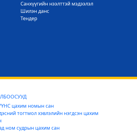
Санхүүгийн нээлттэй мэдээлэл
Шилэн данс
Тендер
ЛБООСУУД
ҮНС цахим номын сан
дэсний тогтмол хэвлэлийн нэгдсэн цахим
н
вд ном судрын цахим сан