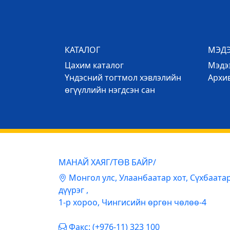
КАТАЛОГ
МЭД
Цахим каталог
Mэдээ
Үндэсний тогтмол хэвлэлийн
Архи
өгүүллийн нэгдсэн сан
МАНАЙ ХАЯГ/ТӨВ БАЙР/
Mонгол улс, Улаанбаатар хот, Сүхбаата
дүүрэг ,
1-р хороо, Чингисийн өргөн чөлөө-4
Факс: (+976-11) 323 100