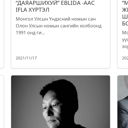
“ДАЯАРШИХУЙ” EBLIDA -ААС
“
IFLA ХҮРТЭЛ
Ж
Ш
Монгол Улсын Үндэсний номын сан
Б
Олон Улсын номын сангийн холбоонд
1991 онд ги...
Мо
үү
зо
2021/11/17
20