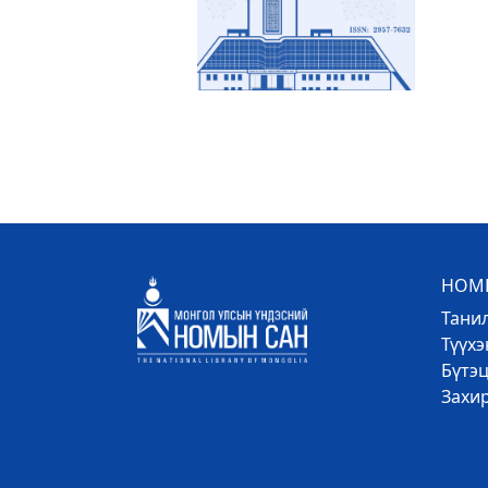
НОМЫ
Тани
Түүх
Бүтэц
Захи