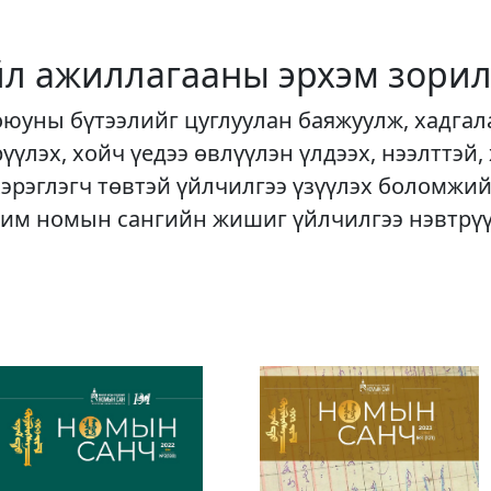
йл ажиллагааны эрхэм зорил
оюуны бүтээлийг цуглуулан баяжуулж, хадгал
рүүлэх, хойч үедээ өвлүүлэн үлдээх, нээлттэй,
хэрэглэгч төвтэй үйлчилгээ үзүүлэх боломжий
им номын сангийн жишиг үйлчилгээ нэвтрү