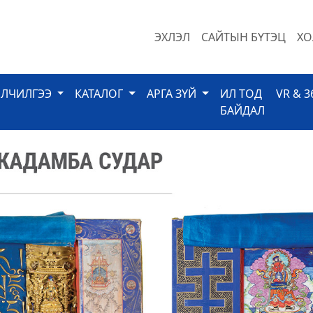
ЭХЛЭЛ
САЙТЫН БҮТЭЦ
ХО
ЙЛЧИЛГЭЭ
КАТАЛОГ
АРГА ЗҮЙ
ИЛ ТОД
VR & 3
БАЙДАЛ