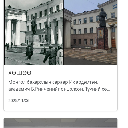
ХӨШӨӨ
Монгол бахархлын сараар Их эрдэмтэн,
академич Б.Ринченийг онцолсон. Түүний хө...
2025/11/06