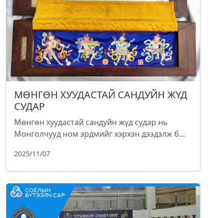
МӨНГӨН ХУУДАСТАЙ САНДУЙН ЖҮД
СУДАР
Мөнгөн хуудастай сандуйн жүд судар нь
Монголчууд ном эрдмийг хэрхэн дээдэлж б...
2025/11/07