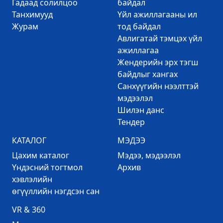
Гадаад солилцоо
байдал
Танхимууд
Үйл ажиллагааны ил
Журам
тод байдал
Авлигатай тэмцэх үйл
ажиллагаа
Жендерийн эрх тэгш
байдлыг хангах
Санхүүгийн нээлттэй
мэдээлэл
Шилэн данс
Тендер
КАТАЛОГ
МЭДЭЭ
Цахим каталог
Mэдээ, мэдээлэл
Үндэсний тогтмол
Архив
хэвлэлийн
өгүүллийн нэгдсэн сан
VR & 360