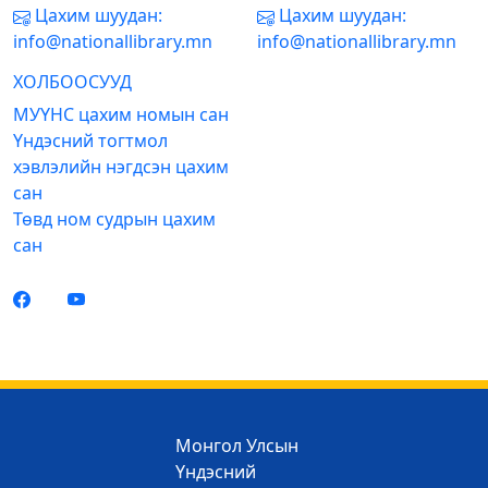
Цахим шуудан:
Цахим шуудан:
info@nationallibrary.mn
info@nationallibrary.mn
ХОЛБООСУУД
МУҮНС цахим номын сан
Үндэсний тогтмол
хэвлэлийн нэгдсэн цахим
сан
Төвд ном судрын цахим
сан
Монгол Улсын
Үндэсний