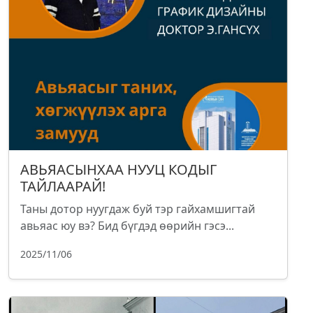
АВЬЯАСЫНХАА НУУЦ КОДЫГ
ТАЙЛААРАЙ!
Таны дотор нуугдаж буй тэр гайхамшигтай
авьяас юу вэ? Бид бүгдэд өөрийн гэсэ...
2025/11/06