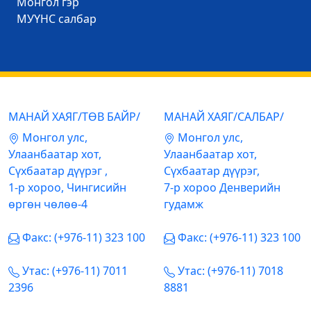
Mонгол гэр
МУҮНС салбар
МАНАЙ ХАЯГ/ТӨВ БАЙР/
МАНАЙ ХАЯГ/САЛБАР/
Mонгол улс,
Mонгол улс,
Улаанбаатар хот,
Улаанбаатар хот,
Сүхбаатар дүүрэг ,
Сүхбаатар дүүрэг,
1-р хороо, Чингисийн
7-р хороо Денверийн
өргөн чөлөө-4
гудамж
Факс: (+976-11) 323 100
Факс: (+976-11) 323 100
Утас: (+976-11) 7011
Утас: (+976-11) 7018
2396
8881