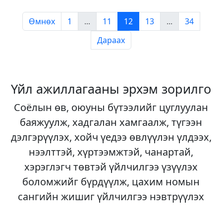
Өмнөх
1
...
11
12
13
...
34
Дараах
Үйл ажиллагааны эрхэм зорилго
Соёлын өв, оюуны бүтээлийг цуглуулан
баяжуулж, хадгалан хамгаалж, түгээн
дэлгэрүүлэх, хойч үедээ өвлүүлэн үлдээх,
нээлттэй, хүртээмжтэй, чанартай,
хэрэглэгч төвтэй үйлчилгээ үзүүлэх
боломжийг бүрдүүлж, цахим номын
сангийн жишиг үйлчилгээ нэвтрүүлэх