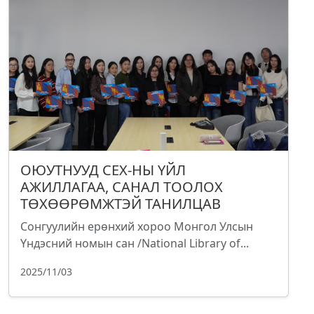
ОЮУТНУУД СЕХ-НЫ ҮЙЛ
АЖИЛЛАГАА, САНАЛ ТООЛОХ
ТӨХӨӨРӨМЖТЭЙ ТАНИЛЦАВ
Сонгуулийн ерөнхий хороо Монгол Улсын
Үндэсний номын сан /National Library of...
2025/11/03