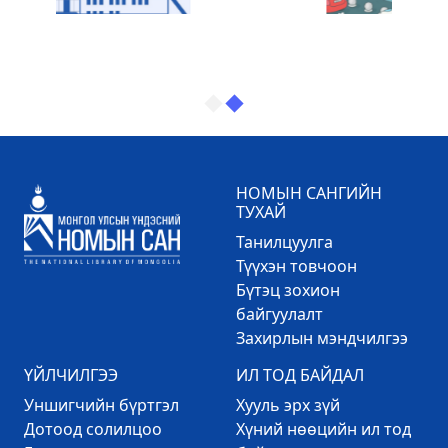
НОМЫН САНГИЙН
ТУХАЙ
Танилцуулга
Түүхэн товчоон
Бүтэц зохион
байгуулалт
Захирлын мэндчилгээ
ҮЙЛЧИЛГЭЭ
ИЛ ТОД БАЙДАЛ
Уншигчийн бүртгэл
Хууль эрх зүй
Дотоод солилцоо
Хүний нөөцийн ил тод