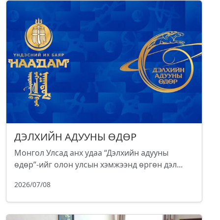
ДЭЛХИЙН АДУУНЫ ӨДӨР
Монгол Улсад анх удаа “Дэлхийн адууны
өдөр”-ийг олон улсын хэмжээнд өргөн дэл...
2026/07/08