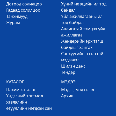
Дотоод солилцоо
Хүний нөөцийн ил тод
Гадаад солилцоо
байдал
Танхимууд
Үйл ажиллагааны ил
Журам
тод байдал
Авлигатай тэмцэх үйл
ажиллагаа
Жендерийн эрх тэгш
байдлыг хангах
Санхүүгийн нээлттэй
мэдээлэл
Шилэн данс
Тендер
КАТАЛОГ
МЭДЭЭ
Цахим каталог
Mэдээ, мэдээлэл
Үндэсний тогтмол
Архив
хэвлэлийн
өгүүллийн нэгдсэн сан