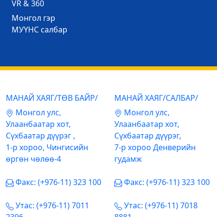
VR & 360
Mонгол гэр
МУҮНС салбар
МАНАЙ ХАЯГ/ТӨВ БАЙР/
МАНАЙ ХАЯГ/САЛБАР/
Mонгол улс,
Mонгол улс,
Улаанбаатар хот,
Улаанбаатар хот,
Сүхбаатар дүүрэг ,
Сүхбаатар дүүрэг,
1-р хороо, Чингисийн
7-р хороо Денверийн
өргөн чөлөө-4
гудамж
Факс: (+976-11) 323 100
Факс: (+976-11) 323 100
Утас: (+976-11) 7011
Утас: (+976-11) 7018