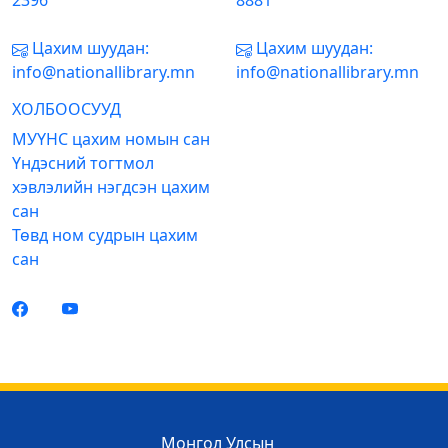
2396
8881
Цахим шуудан:
Цахим шуудан:
info@nationallibrary.mn
info@nationallibrary.mn
ХОЛБООСУУД
МУҮНС цахим номын сан
Үндэсний тогтмол
хэвлэлийн нэгдсэн цахим
сан
Төвд ном судрын цахим
сан
Монгол Улсын