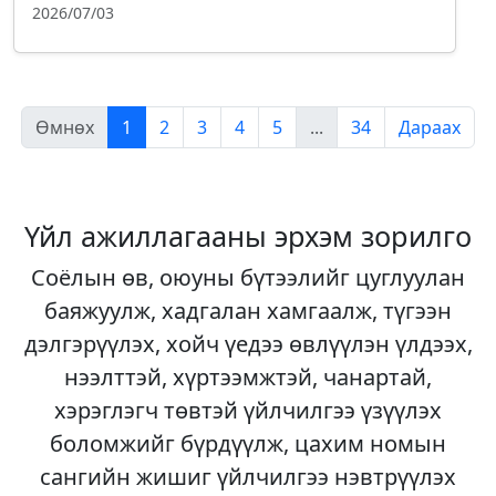
2026/07/03
Өмнөх
1
2
3
4
5
...
34
Дараах
Үйл ажиллагааны эрхэм зорилго
Соёлын өв, оюуны бүтээлийг цуглуулан
баяжуулж, хадгалан хамгаалж, түгээн
дэлгэрүүлэх, хойч үедээ өвлүүлэн үлдээх,
нээлттэй, хүртээмжтэй, чанартай,
хэрэглэгч төвтэй үйлчилгээ үзүүлэх
боломжийг бүрдүүлж, цахим номын
сангийн жишиг үйлчилгээ нэвтрүүлэх