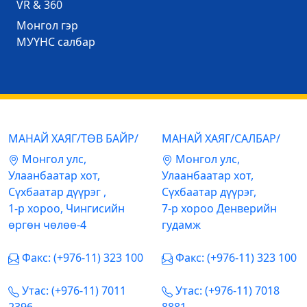
VR & 360
Mонгол гэр
МУҮНС салбар
МАНАЙ ХАЯГ/ТӨВ БАЙР/
МАНАЙ ХАЯГ/САЛБАР/
Mонгол улс,
Mонгол улс,
Улаанбаатар хот,
Улаанбаатар хот,
Сүхбаатар дүүрэг ,
Сүхбаатар дүүрэг,
1-р хороо, Чингисийн
7-р хороо Денверийн
өргөн чөлөө-4
гудамж
Факс: (+976-11) 323 100
Факс: (+976-11) 323 100
Утас: (+976-11) 7011
Утас: (+976-11) 7018