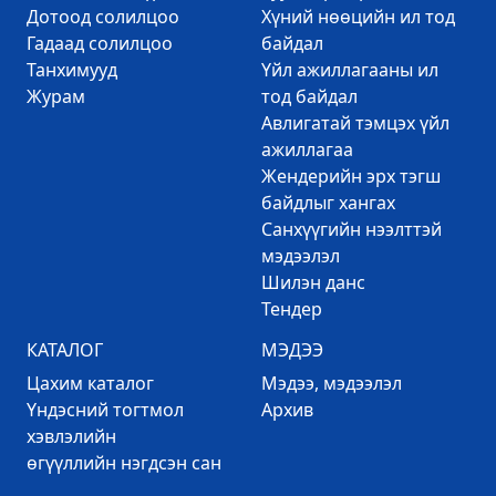
Дотоод солилцоо
Хүний нөөцийн ил тод
Гадаад солилцоо
байдал
Танхимууд
Үйл ажиллагааны ил
Журам
тод байдал
Авлигатай тэмцэх үйл
ажиллагаа
Жендерийн эрх тэгш
байдлыг хангах
Санхүүгийн нээлттэй
мэдээлэл
Шилэн данс
Тендер
КАТАЛОГ
МЭДЭЭ
Цахим каталог
Mэдээ, мэдээлэл
Үндэсний тогтмол
Архив
хэвлэлийн
өгүүллийн нэгдсэн сан