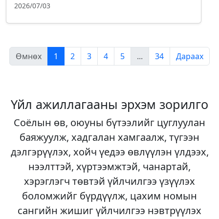
2026/07/03
Өмнөх
1
2
3
4
5
...
34
Дараах
Үйл ажиллагааны эрхэм зорилго
Соёлын өв, оюуны бүтээлийг цуглуулан
баяжуулж, хадгалан хамгаалж, түгээн
дэлгэрүүлэх, хойч үедээ өвлүүлэн үлдээх,
нээлттэй, хүртээмжтэй, чанартай,
хэрэглэгч төвтэй үйлчилгээ үзүүлэх
боломжийг бүрдүүлж, цахим номын
сангийн жишиг үйлчилгээ нэвтрүүлэх