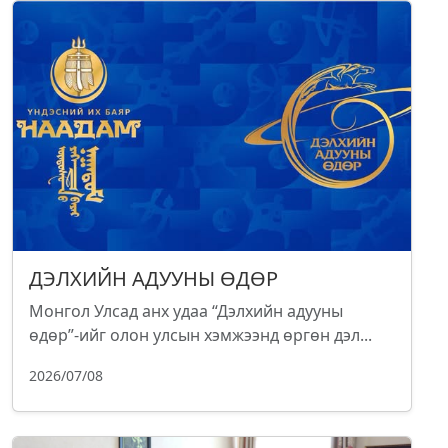
ДЭЛХИЙН АДУУНЫ ӨДӨР
Монгол Улсад анх удаа “Дэлхийн адууны
өдөр”-ийг олон улсын хэмжээнд өргөн дэл...
2026/07/08