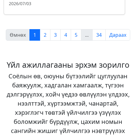
2026/07/03
Өмнөх
1
2
3
4
5
...
34
Дараах
Үйл ажиллагааны эрхэм зорилго
Соёлын өв, оюуны бүтээлийг цуглуулан
баяжуулж, хадгалан хамгаалж, түгээн
дэлгэрүүлэх, хойч үедээ өвлүүлэн үлдээх,
нээлттэй, хүртээмжтэй, чанартай,
хэрэглэгч төвтэй үйлчилгээ үзүүлэх
боломжийг бүрдүүлж, цахим номын
сангийн жишиг үйлчилгээ нэвтрүүлэх