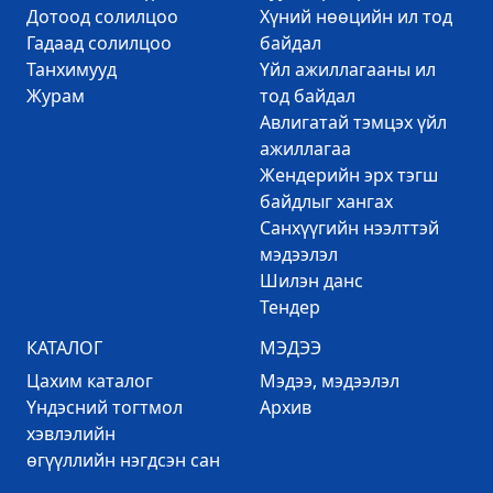
Дотоод солилцоо
Хүний нөөцийн ил тод
Гадаад солилцоо
байдал
Танхимууд
Үйл ажиллагааны ил
Журам
тод байдал
Авлигатай тэмцэх үйл
ажиллагаа
Жендерийн эрх тэгш
байдлыг хангах
Санхүүгийн нээлттэй
мэдээлэл
Шилэн данс
Тендер
КАТАЛОГ
МЭДЭЭ
Цахим каталог
Mэдээ, мэдээлэл
Үндэсний тогтмол
Архив
хэвлэлийн
өгүүллийн нэгдсэн сан