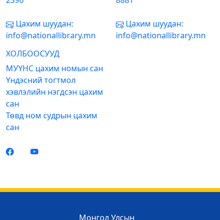
2396
8881
Цахим шуудан:
Цахим шуудан:
info@nationallibrary.mn
info@nationallibrary.mn
ХОЛБООСУУД
МУҮНС цахим номын сан
Үндэсний тогтмол
хэвлэлийн нэгдсэн цахим
сан
Төвд ном судрын цахим
сан
Монгол Улсын