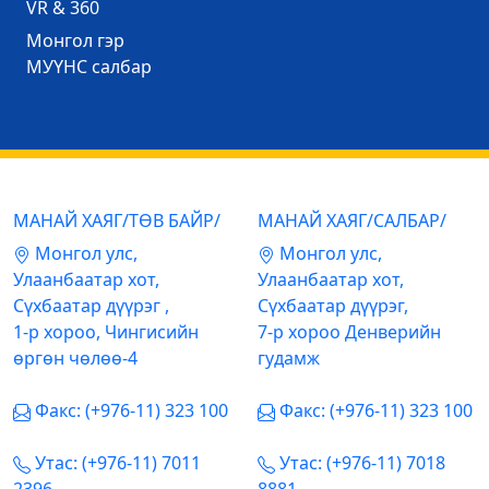
VR & 360
Mонгол гэр
МУҮНС салбар
МАНАЙ ХАЯГ/ТӨВ БАЙР/
МАНАЙ ХАЯГ/САЛБАР/
Mонгол улс,
Mонгол улс,
Улаанбаатар хот,
Улаанбаатар хот,
Сүхбаатар дүүрэг ,
Сүхбаатар дүүрэг,
1-р хороо, Чингисийн
7-р хороо Денверийн
өргөн чөлөө-4
гудамж
Факс: (+976-11) 323 100
Факс: (+976-11) 323 100
Утас: (+976-11) 7011
Утас: (+976-11) 7018