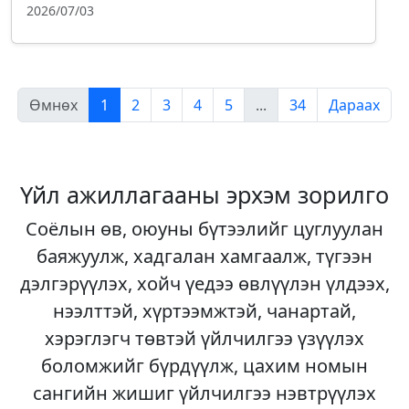
2026/07/03
Өмнөх
1
2
3
4
5
...
34
Дараах
Үйл ажиллагааны эрхэм зорилго
Соёлын өв, оюуны бүтээлийг цуглуулан
баяжуулж, хадгалан хамгаалж, түгээн
дэлгэрүүлэх, хойч үедээ өвлүүлэн үлдээх,
нээлттэй, хүртээмжтэй, чанартай,
хэрэглэгч төвтэй үйлчилгээ үзүүлэх
боломжийг бүрдүүлж, цахим номын
сангийн жишиг үйлчилгээ нэвтрүүлэх