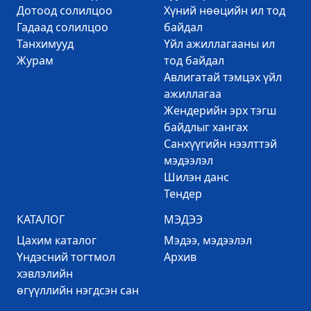
Дотоод солилцоо
Хүний нөөцийн ил тод
Гадаад солилцоо
байдал
Танхимууд
Үйл ажиллагааны ил
Журам
тод байдал
Авлигатай тэмцэх үйл
ажиллагаа
Жендерийн эрх тэгш
байдлыг хангах
Санхүүгийн нээлттэй
мэдээлэл
Шилэн данс
Тендер
КАТАЛОГ
МЭДЭЭ
Цахим каталог
Mэдээ, мэдээлэл
Үндэсний тогтмол
Архив
хэвлэлийн
өгүүллийн нэгдсэн сан