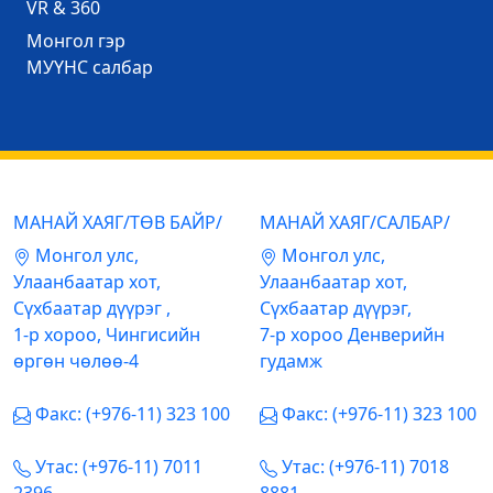
VR & 360
Mонгол гэр
МУҮНС салбар
МАНАЙ ХАЯГ/ТӨВ БАЙР/
МАНАЙ ХАЯГ/САЛБАР/
Mонгол улс,
Mонгол улс,
Улаанбаатар хот,
Улаанбаатар хот,
Сүхбаатар дүүрэг ,
Сүхбаатар дүүрэг,
1-р хороо, Чингисийн
7-р хороо Денверийн
өргөн чөлөө-4
гудамж
Факс: (+976-11) 323 100
Факс: (+976-11) 323 100
Утас: (+976-11) 7011
Утас: (+976-11) 7018