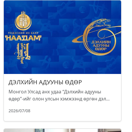
ДЭЛХИЙН АДУУНЫ ӨДӨР
Монгол Улсад анх удаа “Дэлхийн адууны
өдөр”-ийг олон улсын хэмжээнд өргөн дэл...
2026/07/08