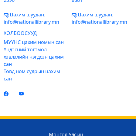
2396
8881
Цахим шуудан:
Цахим шуудан:
info@nationallibrary.mn
info@nationallibrary.mn
ХОЛБООСУУД
МУҮНС цахим номын сан
Үндэсний тогтмол
хэвлэлийн нэгдсэн цахим
сан
Төвд ном судрын цахим
сан
Монгол Улсын