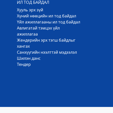
ИЛ ТОД БАЙДАЛ
Хууль эрх зүй
Хүний нөөцийн ил тод байдал
Үйл ажиллагааны ил тод байдал
Авлигатай тэмцэх үйл
ажиллагаа
Жендерийн эрх тэгш байдлыг
хангах
Санхүүгийн нээлттэй мэдээлэл
Шилэн данс
Тендер