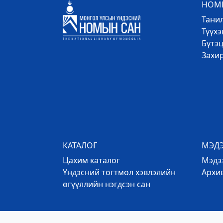
НОМЫ
Тани
Түүх
Бүтэц
Захи
КАТАЛОГ
МЭД
Цахим каталог
Mэдээ
Үндэсний тогтмол хэвлэлийн
Архи
өгүүллийн нэгдсэн сан