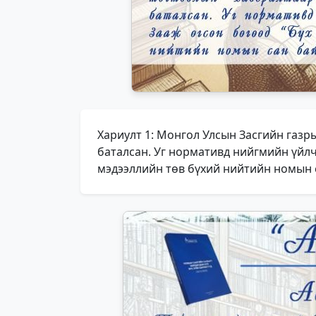
Хариулт 1: Монгол Улсын Засгийн газр
баталсан. Уг нормативд нийгмийн үйлчи
мэдээллийн төв бүхий нийтийн номын са