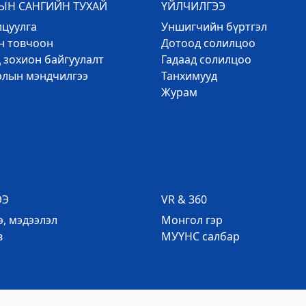
Н САНГИЙН ТУХАЙ
ҮЙЛЧИЛГЭЭ
лцуулга
Уншигчийн бүртгэл
эн товчоон
Дотоод солилцоо
 зохион байгуулалт
Гадаад солилцоо
рлын мэндчилгээ
Танхимууд
Журам
ЭЭ
VR & 360
, мэдээлэл
Mонгол гэр
в
МУҮНС салбар