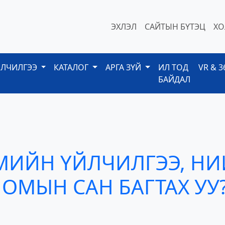
ЭХЛЭЛ
САЙТЫН БҮТЭЦ
ХО
ЙЛЧИЛГЭЭ
КАТАЛОГ
АРГА ЗҮЙ
ИЛ ТОД
VR & 3
БАЙДАЛ
ГМИЙН ҮЙЛЧИЛГЭЭ, Н
ОМЫН САН БАГТАХ УУ