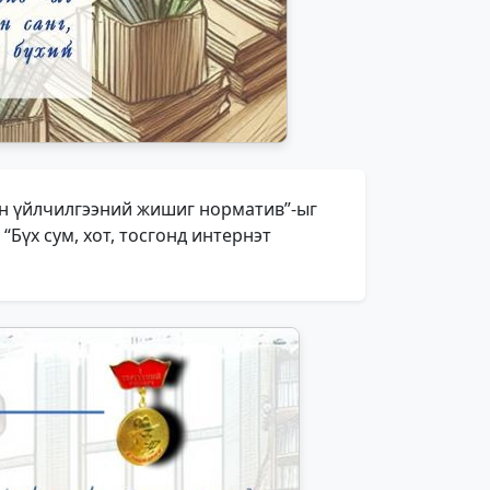
йн үйлчилгээний жишиг норматив”-ыг
“Бүх сум, хот, тосгонд интернэт