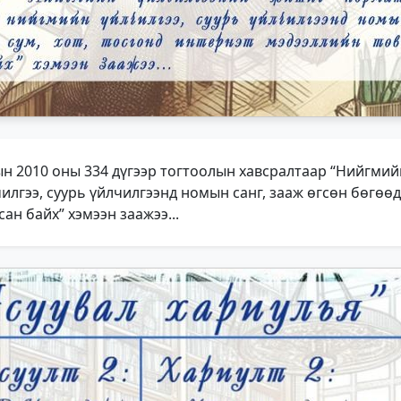
ын 2010 оны 334 дүгээр тогтоолын хавсралтаар “Нийгми
лгээ, суурь үйлчилгээнд номын санг, зааж өгсөн бөгөөд 
н байх” хэмээн заажээ...