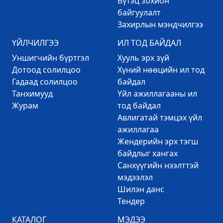
Бүтэц зохион
байгуулалт
Захирлын мэндчилгээ
ҮЙЛЧИЛГЭЭ
ИЛ ТОД БАЙДАЛ
Уншигчийн бүртгэл
Хууль эрх зүй
Дотоод солилцоо
Хүний нөөцийн ил тод
Гадаад солилцоо
байдал
Танхимууд
Үйл ажиллагааны ил
Журам
тод байдал
Авлигатай тэмцэх үйл
ажиллагаа
Жендерийн эрх тэгш
байдлыг хангах
Санхүүгийн нээлттэй
мэдээлэл
Шилэн данс
Тендер
КАТАЛОГ
МЭДЭЭ