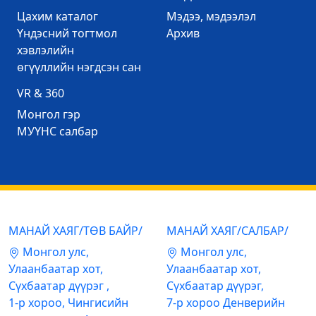
Цахим каталог
Mэдээ, мэдээлэл
Үндэсний тогтмол
Архив
хэвлэлийн
өгүүллийн нэгдсэн сан
VR & 360
Mонгол гэр
МУҮНС салбар
МАНАЙ ХАЯГ/ТӨВ БАЙР/
МАНАЙ ХАЯГ/САЛБАР/
Mонгол улс,
Mонгол улс,
Улаанбаатар хот,
Улаанбаатар хот,
Сүхбаатар дүүрэг ,
Сүхбаатар дүүрэг,
1-р хороо, Чингисийн
7-р хороо Денверийн