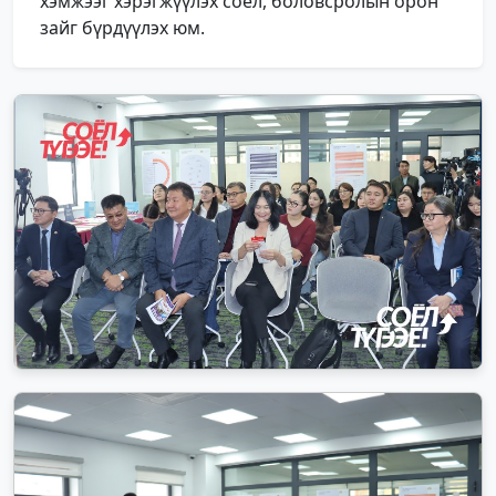
хэмжээг хэрэгжүүлэх соёл, боловсролын орон
зайг бүрдүүлэх юм.