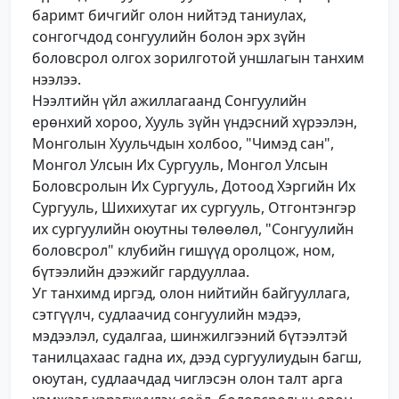
баримт бичгийг олон нийтэд таниулах,
сонгогчдод сонгуулийн болон эрх зүйн
боловсрол олгох зорилготой уншлагын танхим
нээлээ.
Нээлтийн үйл ажиллагаанд Сонгуулийн
ерөнхий хороо, Хууль зүйн үндэсний хүрээлэн,
Монголын Хуульчдын холбоо, "Чимэд сан",
Монгол Улсын Их Сургууль, Монгол Улсын
Боловсролын Их Сургууль, Дотоод Хэргийн Их
Сургууль, Шихихутаг их сургууль, Отгонтэнгэр
их сургуулийн оюутны төлөөлөл, "Сонгуулийн
боловсрол" клубийн гишүүд оролцож, ном,
бүтээлийн дээжийг гардууллаа.
Уг танхимд иргэд, олон нийтийн байгууллага,
сэтгүүлч, судлаачид сонгуулийн мэдээ,
мэдээлэл, судалгаа, шинжилгээний бүтээлтэй
танилцахаас гадна их, дээд сургуулиудын багш,
оюутан, судлаачдад чиглэсэн олон талт арга