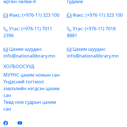
өргөн чөлөө-4
гудамж
Факс: (+976-11) 323 100
Факс: (+976-11) 323 100
Утас: (+976-11) 7011
Утас: (+976-11) 7018
2396
8881
Цахим шуудан:
Цахим шуудан:
info@nationallibrary.mn
info@nationallibrary.mn
ХОЛБООСУУД
МУҮНС цахим номын сан
Үндэсний тогтмол
хэвлэлийн нэгдсэн цахим
сан
Төвд ном судрын цахим
сан