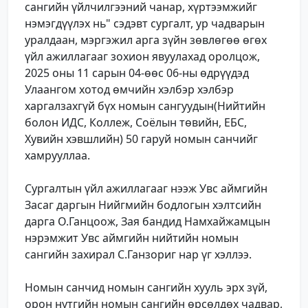
сангийн үйлчилгээний чанар, хүртээмжийг
нэмэгдүүлэх нь" сэдэвт сургалт, ур чадварын
уралдаан, мэргэжил арга зүйн зөвлөгөө өгөх
үйл ажиллагааг зохион явуулахад оролцож,
2025 оны 11 сарын 04-өөс 06-ны өдрүүдэд
Улаангом хотод өмчийн хэлбэр хэлбэр
харгалзахгүй бүх номын сангуудын(Нийтийн
болон ИДС, Коллеж, Соёлын төвийн, ЕБС,
Хувийн хэвшлийн) 50 гаруй номын санчийг
хамрууллаа.
Сургалтын үйл ажиллагааг нээж Увс аймгийн
Засаг даргын Нийгмийн бодлогын хэлтсийн
дарга О.Ганцоож, Зая бандид Намхайжамцын
нэрэмжит Увс аймгийн нийтийн номын
сангийн захирал С.Ганзориг нар үг хэллээ.
Номын санчид номын сангийн хууль эрх зүй,
орон нутгийн номын сангийн өрсөлдөх чадвар,