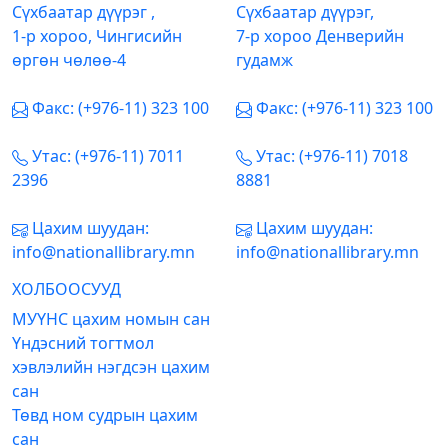
Сүхбаатар дүүрэг ,
Сүхбаатар дүүрэг,
1-р хороо, Чингисийн
7-р хороо Денверийн
өргөн чөлөө-4
гудамж
Факс: (+976-11) 323 100
Факс: (+976-11) 323 100
Утас: (+976-11) 7011
Утас: (+976-11) 7018
2396
8881
Цахим шуудан:
Цахим шуудан:
info@nationallibrary.mn
info@nationallibrary.mn
ХОЛБООСУУД
МУҮНС цахим номын сан
Үндэсний тогтмол
хэвлэлийн нэгдсэн цахим
сан
Төвд ном судрын цахим
сан