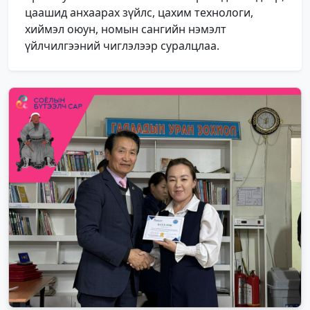
цаашид анхаарах зүйлс, цахим технологи,
хиймэл оюун, номын сангийн нэмэлт
үйлчилгээний чиглэлээр суралцлаа.