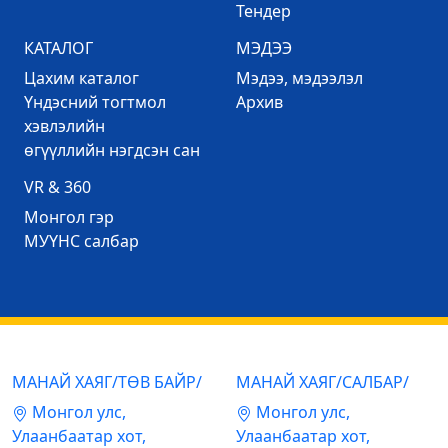
Тендер
КАТАЛОГ
МЭДЭЭ
Цахим каталог
Mэдээ, мэдээлэл
Үндэсний тогтмол
Архив
хэвлэлийн
өгүүллийн нэгдсэн сан
VR & 360
Mонгол гэр
МУҮНС салбар
МАНАЙ ХАЯГ/ТӨВ БАЙР/
МАНАЙ ХАЯГ/САЛБАР/
Mонгол улс,
Mонгол улс,
Улаанбаатар хот,
Улаанбаатар хот,