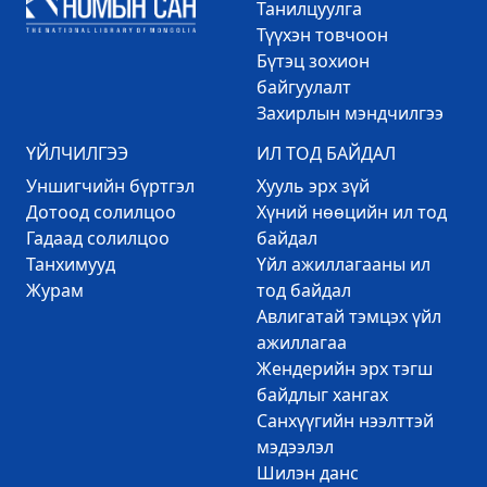
Танилцуулга
Түүхэн товчоон
Бүтэц зохион
байгуулалт
Захирлын мэндчилгээ
ҮЙЛЧИЛГЭЭ
ИЛ ТОД БАЙДАЛ
Уншигчийн бүртгэл
Хууль эрх зүй
Дотоод солилцоо
Хүний нөөцийн ил тод
Гадаад солилцоо
байдал
Танхимууд
Үйл ажиллагааны ил
Журам
тод байдал
Авлигатай тэмцэх үйл
ажиллагаа
Жендерийн эрх тэгш
байдлыг хангах
Санхүүгийн нээлттэй
мэдээлэл
Шилэн данс