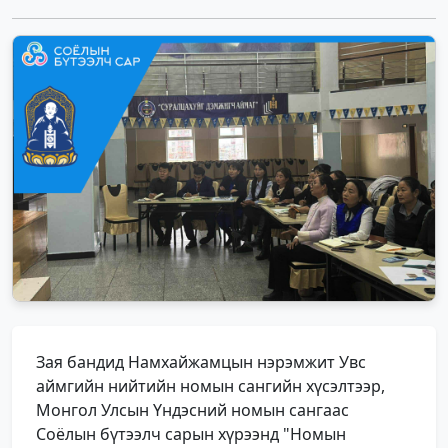
Зая бандид Намхайжамцын нэрэмжит Увс
аймгийн нийтийн номын сангийн хүсэлтээр,
Монгол Улсын Үндэсний номын сангаас
Соёлын бүтээлч сарын хүрээнд "Номын