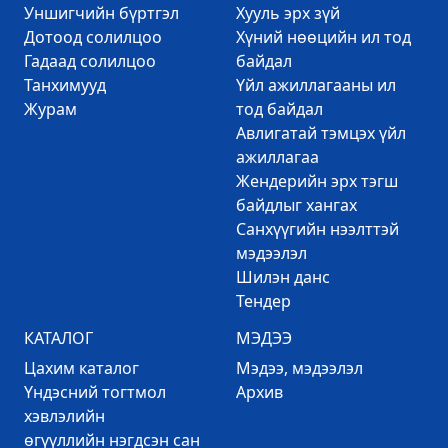
Уншигчийн бүртгэл
Хууль эрх зүй
Дотоод солилцоо
Хүний нөөцийн ил тод
Гадаад солилцоо
байдал
Танхимууд
Үйл ажиллагааны ил
Журам
тод байдал
Авлигатай тэмцэх үйл
ажиллагаа
Жендерийн эрх тэгш
байдлыг хангах
Санхүүгийн нээлттэй
мэдээлэл
Шилэн данс
Тендер
КАТАЛОГ
МЭДЭЭ
Цахим каталог
Mэдээ, мэдээлэл
Үндэсний тогтмол
Архив
хэвлэлийн
өгүүллийн нэгдсэн сан