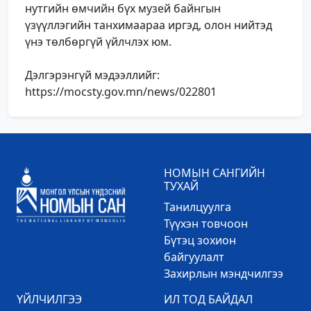
нутгийн өмчийн бүх музей байнгын
үзүүллэгийн танхимаараа иргэд, олон нийтэд
үнэ төлбөргүй үйлчлэх юм.
Дэлгэрэнгүй мэдээллийг:
https://mocsty.gov.mn/news/022801
НОМЫН САНГИЙН
ТУХАЙ
Танилцуулга
Түүхэн товчоон
Бүтэц зохион
байгуулалт
Захирлын мэндчилгээ
ҮЙЛЧИЛГЭЭ
ИЛ ТОД БАЙДАЛ