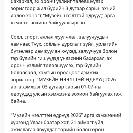
бахархал, эх оронч үзлийг төлөвшүүлэх
зорилгоор жил бүрийн 3 дугаар сарын эхний
долоо хоногт “Музейн нээлттэй өдрүүд” арга
хэмжээг зохион байгуулж ирсэн.
Соёл, спорт, аялал жуулчлал, залуучуудын
яамнаас Түүх, соёлын дурсгалт зүйл, урлагийн
бүтээлээр дамжуулан хүүхэд, залуучууд болон
гэр бүлийн гишүүдэд үндэсний бахархал, эх
оронч үзлийг төлөвшүүлэх, гэр бүлийн
боловсрол, хамтын оролцоог дэмжих
зорилгоор “МУЗЕЙН НЭЭЛТТЭЙ ӨДРҮҮД 2026”
арга хэмжээг 03 дугаар сарын 01-07-ны
өдрүүдэд улсын хэмжээнд зохион байгуулах гэж
байна.
“Музейн нээлттэй өдрүүд 2026” арга хэмжээний
хүрээнд Улаанбаатар хот, 21 аймагт үйл
ажиллагаа явуулдаг төрийн болон орон