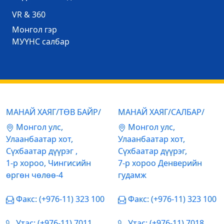
VR & 360
Mонгол гэр
МУҮНС салбар
МАНАЙ ХАЯГ/ТӨВ БАЙР/
МАНАЙ ХАЯГ/САЛБАР/
Mонгол улс,
Mонгол улс,
Улаанбаатар хот,
Улаанбаатар хот,
Сүхбаатар дүүрэг ,
Сүхбаатар дүүрэг,
1-р хороо, Чингисийн
7-р хороо Денверийн
өргөн чөлөө-4
гудамж
Факс: (+976-11) 323 100
Факс: (+976-11) 323 100
Утас: (+976-11) 7011
Утас: (+976-11) 7018