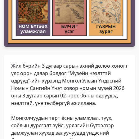
Жил бүрийн 3 дугаар сарын эхний долоо хоногт
улс орон даяар болдог “Музейн нээлттэй
өдрүүд”-ийн хүрээнд Монгол Улсын Үндэсний
Номын Сангийн Үнэт ховор номын музей 2026
оны 3 дугаар сарын 02-ноос 06-ны өдрүүдэд
нээлттэй, үнэ төлбөргүй ажиллана.
Монголчуудын төрт ёсны уламжлал, түүх,
соёлын дурсгалт зүйл, урлагийн бүтээлээр
дамжуулан хүүхэд залуучуудад үндэсний