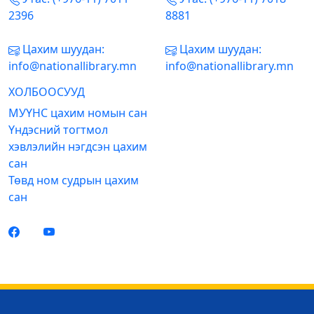
2396
8881
Цахим шуудан:
Цахим шуудан:
info@nationallibrary.mn
info@nationallibrary.mn
ХОЛБООСУУД
МУҮНС цахим номын сан
Үндэсний тогтмол
хэвлэлийн нэгдсэн цахим
сан
Төвд ном судрын цахим
сан