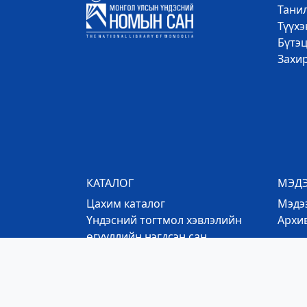
Тани
Түүх
Бүтэц
Захи
КАТАЛОГ
МЭД
Цахим каталог
Mэдээ
Үндэсний тогтмол хэвлэлийн
Архи
өгүүллийн нэгдсэн сан