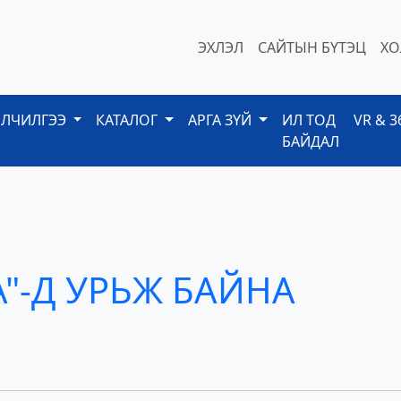
ЭХЛЭЛ
САЙТЫН БҮТЭЦ
ХО
ЙЛЧИЛГЭЭ
КАТАЛОГ
АРГА ЗҮЙ
ИЛ ТОД
VR & 3
БАЙДАЛ
"-Д УРЬЖ БАЙНА