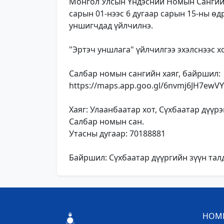
Монгол Улсын Үндэсний Номын Сангийн
сарын 01-нээс 6 дугаар сарын 15-ны өд
уншигчдад үйлчилнэ.
"Эртэч уншлага" үйлчилгээ эхэлснээс 
Салбар номын сангийн хаяг, байршил:
https://maps.app.goo.gl/6nvmj6JH7ewV
Хаяг: Улаанбаатар хот, Сүхбаатар дүү
Салбар номын сан.
Утасны дугаар: 70188881
Байршил: Сүхбаатар дүүргийн зүүн талд
НОМЫ