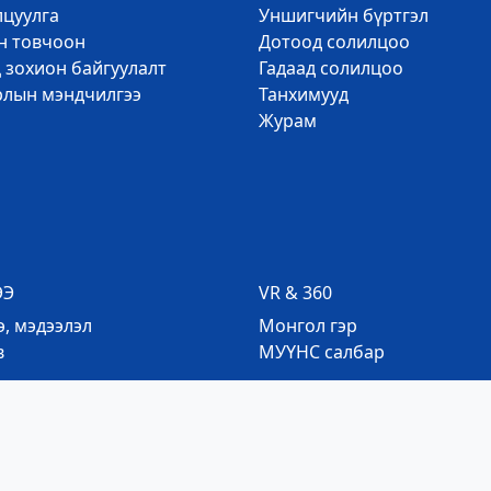
лцуулга
Уншигчийн бүртгэл
эн товчоон
Дотоод солилцоо
 зохион байгуулалт
Гадаад солилцоо
рлын мэндчилгээ
Танхимууд
Журам
ЭЭ
VR & 360
, мэдээлэл
Mонгол гэр
в
МУҮНС салбар