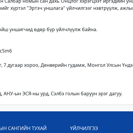
 Салбар номын сан дахь Онцлог хэрэгцээт иргэдийн унш
рийг хүртэл "Эртэч уншлага" үйлчилгээг нэвтрүүлж, ажлы
хойш уншигчид өдөр бүр үйлчлүүлж байна.
YcSm6
рэг, 7 дугаар хороо, Денверийн гудамж, Монгол Улсын Ү
, АНУ-ын ЭСЯ-ны урд, Сэлбэ голын баруун эрэг дагуу.
Н САНГИЙН ТУХАЙ
ҮЙЛЧИЛГЭЭ