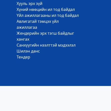
Хууль эрх зүй
Хүний нөөцийн ил тод байдал
Үйл ажиллагааны ил тод байдал
Авлигатай тэмцэх үйл
ажиллагаа
Жендерийн эрх тэгш байдлыг
хангах
Санхүүгийн нээлттэй мэдээлэл
Шилэн данс
Тендер