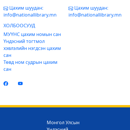
Цахим шуудан:
Цахим шуудан:
info@nationallibrary.mn
info@nationallibrary.mn
ХОЛБООСУУД
МУҮНС цахим номын сан
Үндэсний тогтмол
хэвлэлийн нэгдсэн цахим
сан
Төвд ном судрын цахим
сан
Монгол Улсын
Үндэсний