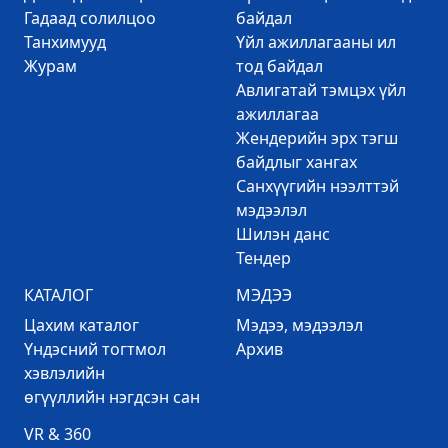
Гадаад солилцоо
байдал
Танхимууд
Үйл ажиллагааны ил
Журам
тод байдал
Авлигатай тэмцэх үйл
ажиллагаа
Жендерийн эрх тэгш
байдлыг хангах
Санхүүгийн нээлттэй
мэдээлэл
Шилэн данс
Тендер
КАТАЛОГ
МЭДЭЭ
Цахим каталог
Mэдээ, мэдээлэл
Үндэсний тогтмол
Архив
хэвлэлийн
өгүүллийн нэгдсэн сан
VR & 360