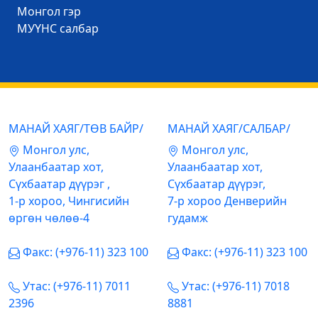
Mонгол гэр
МУҮНС салбар
МАНАЙ ХАЯГ/ТӨВ БАЙР/
МАНАЙ ХАЯГ/САЛБАР/
Mонгол улс,
Mонгол улс,
Улаанбаатар хот,
Улаанбаатар хот,
Сүхбаатар дүүрэг ,
Сүхбаатар дүүрэг,
1-р хороо, Чингисийн
7-р хороо Денверийн
өргөн чөлөө-4
гудамж
Факс: (+976-11) 323 100
Факс: (+976-11) 323 100
Утас: (+976-11) 7011
Утас: (+976-11) 7018
2396
8881