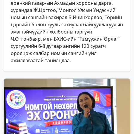
ерөнхий газар-ын Ахмадын хорооны дарга,
хурандаа Ж.Цогтоо, Монгол Улсын Үндэсний
номын сангийн захирал Б.Ичинхорлоо, Төрийн
цэргийн болон хууль сахиулах байгууллагуудын
эмэгтэйчүүдийн холбооны тэргүүн
Ч.Отгонбаяр, мөн БХИС-ийн “Тэмүүжин Өрлөг”
сургуулийн 6-8 дугаар ангийн 120 сурагч
оролцож салбар номын сангийн үйл
ажиллагаатай танилцлаа.