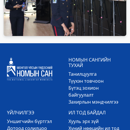
НОМЫН САНГИЙН
ТУХАЙ
Танилцуулга
Түүхэн товчоон
Бүтэц зохион
байгуулалт
Захирлын мэндчилгээ
ҮЙЛЧИЛГЭЭ
ИЛ ТОД БАЙДАЛ
Уншигчийн бүртгэл
Хууль эрх зүй
Дотоод солилцоо
Хүний нөөцийн ил тод