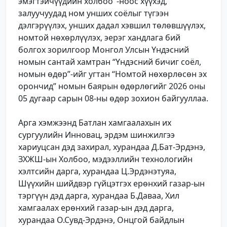
эмэгтэйчүүдийн холбоо"-ноос хүүхэд,
залуучуудад ном унших соёлыг түгээн
дэлгэрүүлэх, унших дадал хэвшил төлөвшүүлэх,
номтой нөхөрлүүлэх, эерэг хандлага бий
болгох зорилгоор Монгол Улсын Үндэсний
номын сантай хамтран “Үндэсний бичиг соёл,
номын өдөр”-ийг угтан “Номтой нөхөрлөсөн эх
орончид” номын баярын өдөрлөгийг 2026 оны
05 дугаар сарын 08-ны өдөр зохион байгууллаа.
Арга хэмжээнд Батлан хамгаалахын их
сургуулийн Инновац, эрдэм шинжилгээ
хариуцсан дэд захирал, хурандаа Д.Бат-Эрдэнэ,
ЗХЖШ-ын Холбоо, мэдээллийн технологийн
хэлтсийн дарга, хурандаа Ц.Эрдэнэтуяа,
Шүүхийн шийдвэр гүйцэтгэх ерөнхий газар-ын
тэргүүн дэд дарга, хурандаа Б.Даваа, Хил
хамгаалах ерөнхий газар-ын дэд дарга,
хурандаа О.Сувд-Эрдэнэ, Онцгой байдлын