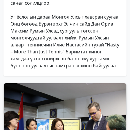
санал солилцлоо.
Уг ёслолын дараа Монгол Улсыг хавсран суугаа
Онц бөгөөд Бүрэн эрхт Элчин сайд Дан Ориа
Максим Румын Улсад сургууль төгссөн
монголчуудтай уулзалт хийж, Румын Улсын
алдарт теннисчин Илие Настасийн тухай “Nasty
– More Than Just Tennis” баримтат киног
хамтдаа үзэж сонирхсон ба энэхүү дурсамж
бүтээсэн уулзалтыг хамтран зохион байгуулаа.