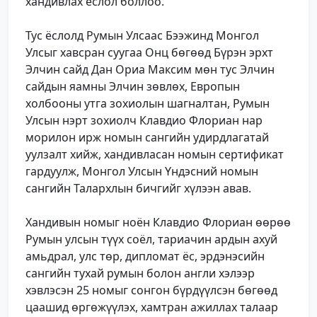
хандивлах ёслол боллоо.
Тус ёслолд Румын Улсаас Бээжинд Монгол
Улсыг хавсран суугаа Онц бөгөөд Бүрэн эрхт
Элчин сайд Дан Ориа Максим мөн тус Элчин
сайдын яамны Элчин зөвлөх, Европын
холбооны утга зохиолын шагналтан, Румын
Улсын нэрт зохиолч Клавдио Флориан нар
морилон ирж номын сангийн удирдлагатай
уулзалт хийж, хандивласан номын сертификат
гардуулж, Монгол Улсын Үндэсний номын
сангийн Талархлын бичгийг хүлээн авав.
Хандивын номыг ноён Клавдио Флориан өөрөө
Румын улсын түүх соёл, тариачин ардын ахуй
амьдрал, улс төр, дипломат ёс, эрдэнэсийн
сангийн тухай румын болон англи хэлээр
хэвлэсэн 25 номыг сонгон бүрдүүлсэн бөгөөд
цаашид өргөжүүлэх, хамтран ажиллах талаар