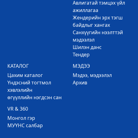
Авлигатай тэмцэх үйл
ажиллагаа
Жендерийн эрх тэгш
байдлыг хангах
Санхүүгийн нээлттэй
мэдээлэл
Шилэн данс
Тендер
КАТАЛОГ
МЭДЭЭ
Цахим каталог
Mэдээ, мэдээлэл
Үндэсний тогтмол
Архив
хэвлэлийн
өгүүллийн нэгдсэн сан
VR & 360
Mонгол гэр
МУҮНС салбар