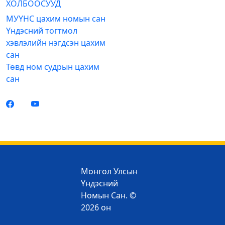
ХОЛБООСУУД
МУҮНС цахим номын сан
Үндэсний тогтмол
хэвлэлийн нэгдсэн цахим
сан
Төвд ном судрын цахим
сан
Монгол Улсын
Үндэсний
Номын Сан. ©
2026 он