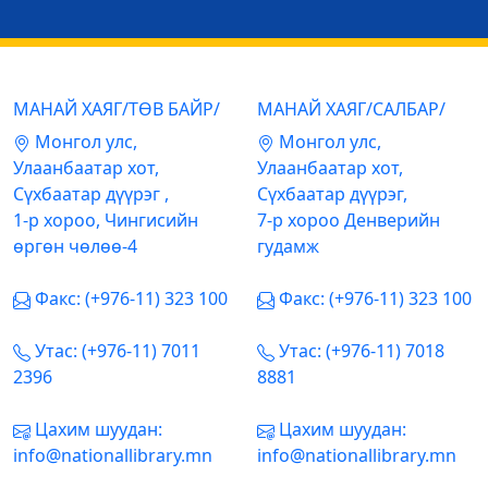
МАНАЙ ХАЯГ/ТӨВ БАЙР/
МАНАЙ ХАЯГ/САЛБАР/
Mонгол улс,
Mонгол улс,
Улаанбаатар хот,
Улаанбаатар хот,
Сүхбаатар дүүрэг ,
Сүхбаатар дүүрэг,
1-р хороо, Чингисийн
7-р хороо Денверийн
өргөн чөлөө-4
гудамж
Факс: (+976-11) 323 100
Факс: (+976-11) 323 100
Утас: (+976-11) 7011
Утас: (+976-11) 7018
2396
8881
Цахим шуудан:
Цахим шуудан:
info@nationallibrary.mn
info@nationallibrary.mn