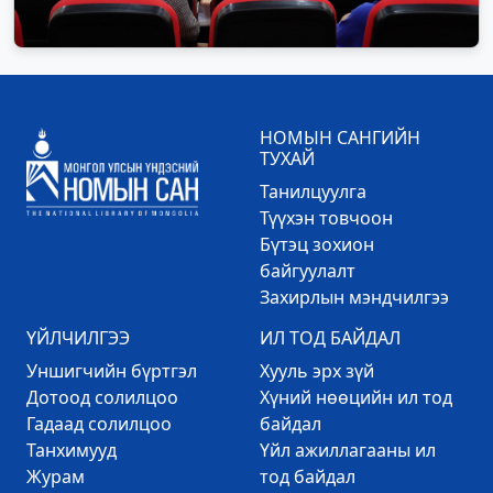
НОМЫН САНГИЙН
ТУХАЙ
Танилцуулга
Түүхэн товчоон
Бүтэц зохион
байгуулалт
Захирлын мэндчилгээ
ҮЙЛЧИЛГЭЭ
ИЛ ТОД БАЙДАЛ
Уншигчийн бүртгэл
Хууль эрх зүй
Дотоод солилцоо
Хүний нөөцийн ил тод
Гадаад солилцоо
байдал
Танхимууд
Үйл ажиллагааны ил
Журам
тод байдал