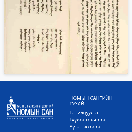
НОМЫН САНГИЙН
ТУХАЙ
Танилцуулга
Түүхэн товчоон
Бүтэц зохион