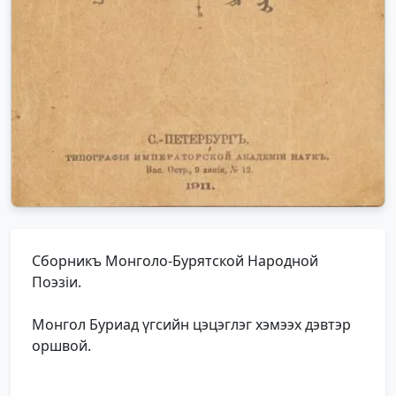
Сборникъ Монголо-Бурятской Народной
Поэзiи.
Монгол Буриад үгсийн цэцэглэг хэмээх дэвтэр
оршвой.