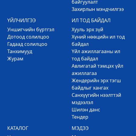
байгуулалт
Захирлын мэндчилгээ
ҮЙЛЧИЛГЭЭ
ИЛ ТОД БАЙДАЛ
Уншигчийн бүртгэл
Хууль эрх зүй
Дотоод солилцоо
Хүний нөөцийн ил тод
Гадаад солилцоо
байдал
Танхимууд
Үйл ажиллагааны ил
Журам
тод байдал
Авлигатай тэмцэх үйл
ажиллагаа
Жендерийн эрх тэгш
байдлыг хангах
Санхүүгийн нээлттэй
мэдээлэл
Шилэн данс
Тендер
КАТАЛОГ
МЭДЭЭ