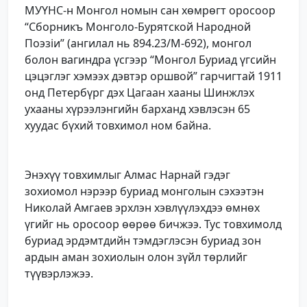
МУҮНС-н Монгол номын сан хөмрөгт оросоор
“Сборникъ Монголо-Бурятской Народной
Поэзiи” (ангилал нь 894.23/М-692), монгол
болон вагиндра үсгээр “Монгол Буриад үгсийн
цэцэглэг хэмээх дэвтэр оршвой” гарчигтай 1911
онд Петербүрг дэх Цагаан хааны Шинжлэх
ухааны хүрээлэнгийн барханд хэвлэсэн 65
хуудас бүхий товхимол ном байна.
Энэхүү товхимлыг Алмас Нарнай гэдэг
зохиомол нэрээр буриад монголын сэхээтэн
Николай Амгаев эрхлэн хэвлүүлэхдээ өмнөх
үгийг нь оросоор өөрөө бичжээ. Тус товхимолд
буриад эрдэмтдийн тэмдэглэсэн буриад зон
ардын аман зохиолын олон зүйл төрлийг
түүвэрлэжээ.