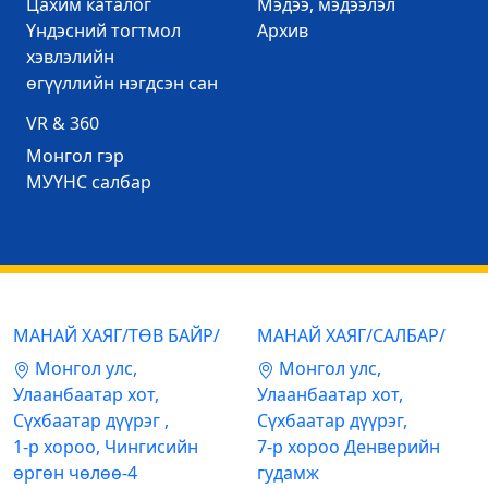
Цахим каталог
Mэдээ, мэдээлэл
Үндэсний тогтмол
Архив
хэвлэлийн
өгүүллийн нэгдсэн сан
VR & 360
Mонгол гэр
МУҮНС салбар
МАНАЙ ХАЯГ/ТӨВ БАЙР/
МАНАЙ ХАЯГ/САЛБАР/
Mонгол улс,
Mонгол улс,
Улаанбаатар хот,
Улаанбаатар хот,
Сүхбаатар дүүрэг ,
Сүхбаатар дүүрэг,
1-р хороо, Чингисийн
7-р хороо Денверийн
өргөн чөлөө-4
гудамж