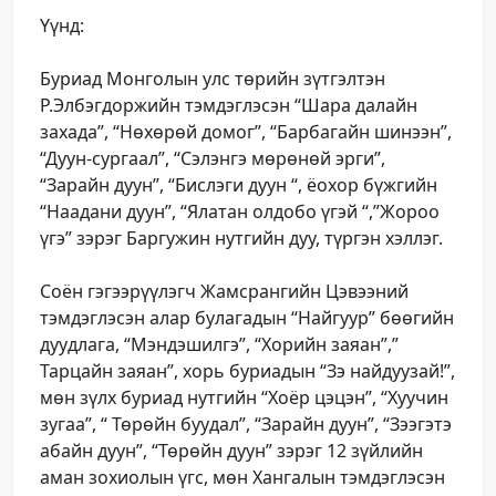
Үүнд:
Буриад Монголын улс төрийн зүтгэлтэн
Р.Элбэгдоржийн тэмдэглэсэн “Шара далайн
захада”, “Нөхөрөй домог”, “Барбагайн шинээн”,
“Дуун-сургаал”, “Сэлэнгэ мөрөнөй эрги”,
“Зарайн дуун”, “Бислэги дуун “, ёохор бүжгийн
“Наадани дуун”, “Ялатан олдобо үгэй “,”Жороо
үгэ” зэрэг Баргужин нутгийн дуу, түргэн хэллэг.
Соён гэгээрүүлэгч Жамсрангийн Цэвээний
тэмдэглэсэн алар булагадын “Найгуур” бөөгийн
дуудлага, “Мэндэшилгэ”, “Хорийн заяан”,”
Тарцайн заяан”, хорь буриадын “Зэ найдуузай!”,
мөн зүлх буриад нутгийн “Хоёр цэцэн”, “Хуучин
зугаа”, “ Төрөйн буудал”, “Зарайн дуун”, “Зээгэтэ
абайн дуун”, “Төрөйн дуун” зэрэг 12 зүйлийн
аман зохиолын үгс, мөн Хангалын тэмдэглэсэн