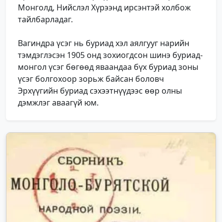
Монголд, Нийслэл Хүрээнд ирсэнтэй холбож
тайлбарладаг.
Вагиндра үсэг нь буриад хэл аялгууг нарийн
тэмдэглэсэн 1905 онд зохиогдсон шинэ буриад-
монгол үсэг бөгөөд яваандаа бүх буриад зоны
үсэг болгохоор зорьж байсан боловч
Эрхүүгийн буриад сэхээтнүүдээс өөр олны
дэмжлэг аваагүй юм.