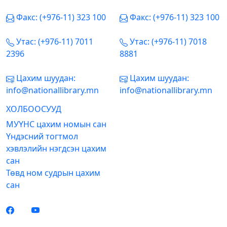
Факс: (+976-11) 323 100
Факс: (+976-11) 323 100
Утас: (+976-11) 7011
Утас: (+976-11) 7018
2396
8881
Цахим шуудан:
Цахим шуудан:
info@nationallibrary.mn
info@nationallibrary.mn
ХОЛБООСУУД
МУҮНС цахим номын сан
Үндэсний тогтмол
хэвлэлийн нэгдсэн цахим
сан
Төвд ном судрын цахим
сан