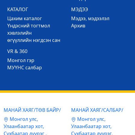
КАТАЛОГ
МЭДЭЭ
Цахим каталог
Mэдээ, мэдээлэл
Үндэсний тогтмол
Архив
хэвлэлийн
өгүүллийн нэгдсэн сан
VR & 360
Mонгол гэр
МУҮНС салбар
МАНАЙ ХАЯГ/ТӨВ БАЙР/
МАНАЙ ХАЯГ/САЛБАР/
Mонгол улс,
Mонгол улс,
Улаанбаатар хот,
Улаанбаатар хот,
Сүхбаатар дүүрэг ,
Сүхбаатар дүүрэг,