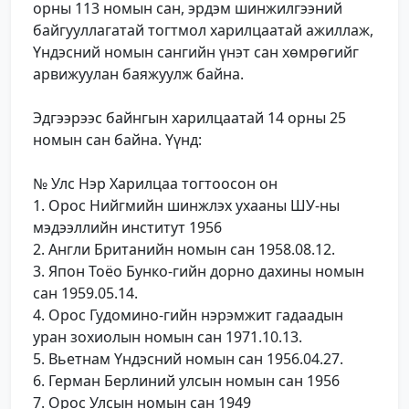
орны 113 номын сан, эрдэм шинжилгээний
байгууллагатай тогтмол харилцаатай ажиллаж,
Үндэсний номын сангийн үнэт сан хөмрөгийг
арвижуулан баяжуулж байна.
Эдгээрээс байнгын харилцаатай 14 орны 25
номын сан байна. Үүнд:
№ Улс Нэр Харилцаа тогтоосон он
1. Орос Нийгмийн шинжлэх ухааны ШУ-ны
мэдээллийн институт 1956
2. Англи Британийн номын сан 1958.08.12.
3. Япон Тоёо Бунко-гийн дорно дахины номын
сан 1959.05.14.
4. Орос Гудомино-гийн нэрэмжит гадаадын
уран зохиолын номын сан 1971.10.13.
5. Вьетнам Үндэсний номын сан 1956.04.27.
6. Герман Берлиний улсын номын сан 1956
7. Орос Улсын номын сан 1949