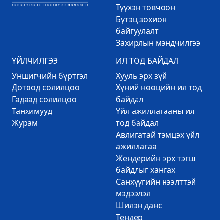
Түүхэн товчоон
Бүтэц зохион
байгуулалт
Захирлын мэндчилгээ
ҮЙЛЧИЛГЭЭ
ИЛ ТОД БАЙДАЛ
Уншигчийн бүртгэл
Хууль эрх зүй
Дотоод солилцоо
Хүний нөөцийн ил тод
Гадаад солилцоо
байдал
Танхимууд
Үйл ажиллагааны ил
Журам
тод байдал
Авлигатай тэмцэх үйл
ажиллагаа
Жендерийн эрх тэгш
байдлыг хангах
Санхүүгийн нээлттэй
мэдээлэл
Шилэн данс
Тендер