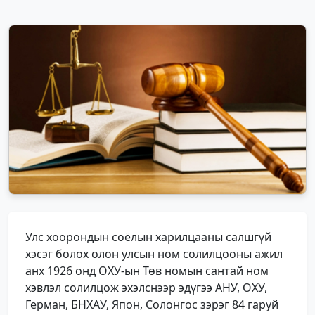
Улс хоорондын соёлын харилцааны салшгүй
хэсэг болох олон улсын ном солилцооны ажил
анх 1926 онд ОХУ-ын Төв номын сантай ном
хэвлэл солилцож эхэлснээр эдүгээ АНУ, ОХУ,
Герман, БНХАУ, Япон, Солонгос зэрэг 84 гаруй