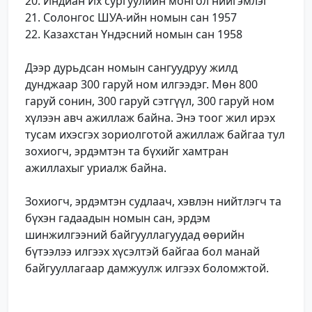
20. Индиан Их сургуулийн монгол нийгэмлэг
21. Солонгос ШУА-ийн номын сан 1957
22. Казахстан Үндэсний номын сан 1958
Дээр дурьдсан номын сангуудруу жилд
дунджаар 300 гаруй ном илгээдэг. Мөн 800
гаруй сонин, 300 гаруй сэтгүүл, 300 гаруй ном
хүлээн авч ажиллаж байна. Энэ тоог жил ирэх
тусам ихэсгэх зориолготой ажиллаж байгаа тул
зохиогч, эрдэмтэн та бүхийг хамтран
ажиллахыг уриалж байна.
Зохиогч, эрдэмтэн судлаач, хэвлэн нийтлэгч та
бүхэн гадаадын номын сан, эрдэм
шинжилгээний байгууллагуудад өөрийн
бүтээлээ илгээх хүсэлтэй байгаа бол манай
байгууллагаар дамжуулж илгээх боломжтой.