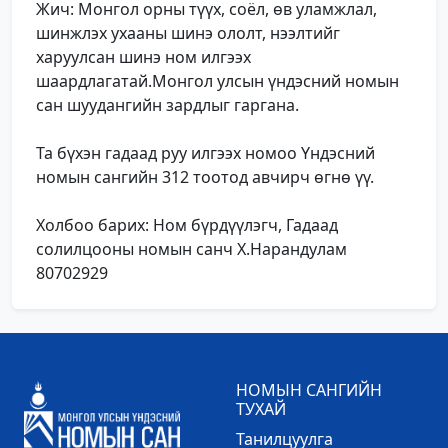
Жич: Монгол орны түүх, соёл, өв уламжлал,
шинжлэх ухааны шинэ ололт, нээлтийг
харуулсан шинэ ном илгээх
шаардлагатай.Монгол улсын үндэсний номын
сан шуудангийн зардлыг гаргана.
Та бүхэн гадаад руу илгээх номоо Үндэсний
номын сангийн 312 тоотод авчирч өгнө үү.
Холбоо барих: Ном бүрдүүлэгч, Гадаад
солилцооны номын санч Х.Нарандулам
80702929
НОМЫН САНГИЙН
ТУХАЙ
Танилцуулга