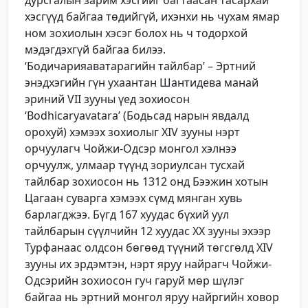
хэсгүүд байгаа төдийгүй, ихэнхи нь чухам ямар
ном зохиолын хэсэг болох нь ч тодорхой
мэдэгдэхгүй байгаа билээ.
‘Бодичарияаватарагийн тайлбар’ – Эртний
энэдхэгийн гүн ухаантан Шантидева манай
эриний VII зууны үед зохиосон
‘Bodhicaryavatara’ (Бодьсад нарын явдалд
орохуй) хэмээх зохиолыг XIV зууны нэрт
орчуулагч Чойжи-Одсэр монгол хэлнээ
орчуулж, улмаар түүнд зориулсан тусхай
тайлбар зохиосон нь 1312 онд Бээжин хотын
Цагаан суварга хэмээх сүмд мянган хувь
барлагджээ. Бүгд 167 хуудас бүхий уул
тайлбарын сүүлчийн 12 хуудас ХХ зууны эхээр
Турфанаас олдсон бөгөөд түүний төгсгөлд XIV
зууны их эрдэмтэн, нэрт яруу найрагч Чойжи-
Одсэрийн зохиосон гуч гаруй мөр шүлэг
байгаа нь эртний монгол яруу найргийн ховор