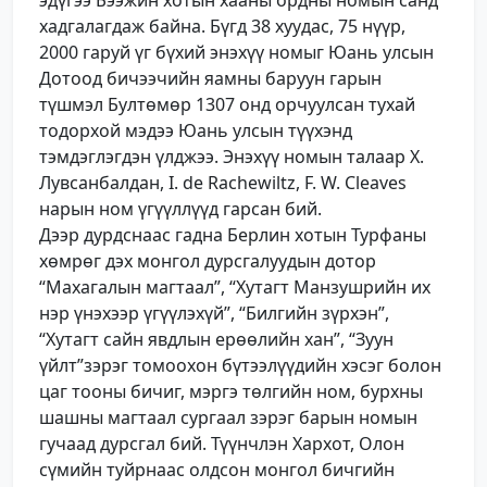
хадгалагдаж байна. Бүгд 38 хуудас, 75 нүүр,
2000 гаруй үг бүхий энэхүү номыг Юань улсын
Дотоод бичээчийн яамны баруун гарын
түшмэл Бултөмөр 1307 онд орчуулсан тухай
тодорхой мэдээ Юань улсын түүхэнд
тэмдэглэгдэн үлджээ. Энэхүү номын талаар Х.
Лувсанбалдан, I. de Rachewiltz, F. W. Cleaves
нарын ном үгүүллүүд гарсан бий.
Дээр дурдснаас гадна Берлин хотын Турфаны
хөмрөг дэх монгол дурсгалуудын дотор
“Махагалын магтаал”, “Хутагт Манзушрийн их
нэр үнэхээр үгүүлэхүй”, “Билгийн зүрхэн”,
“Хутагт сайн явдлын ерөөлийн хан”, “Зуун
үйлт”зэрэг томоохон бүтээлүүдийн хэсэг болон
цаг тооны бичиг, мэргэ төлгийн ном, бурхны
шашны магтаал сургаал зэрэг барын номын
гучаад дурсгал бий. Түүнчлэн Хархот, Олон
сүмийн туйрнаас олдсон монгол бичгийн