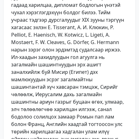
гадаад харилцаа, дипломат бодлогын үнэтэй
чухал хэрэглэгдэхүүн болдог билээ. Тийм
учраас тэдгээр дурсгалуудыг XIХ зууны тэргүүн
хагасаас эхлэн E. Tisserant, А. И. Клюкин, P.
Pelliot, E. Haenisch, W. Kotwicz, L. Ligeti, A.
Mostaert, F. W. Cleaves, G. Dörfer, G. Hermann
нарын зэрэг олон эрдэмтэд судалсаар иржээ.
Ил-хаадын захидлуудын гол агуулга нь
загалмайн шашинтнуудын эрх ашигт
заналхийлж буй Мисир (Египет) дэх
мамлюкуудын эсрэг загалмайтны
шашинтантай хүч хавсаран тэмцэж, Сирийг
чөлөөлж, Иерусалим дахь загалмайн
шашинтны ариун газрыг буцаан өгөх, улмаар,
элч төлөөлөгчөө харилцан илгээж, санал
бодолоо солилцох замаар Ромын пап лам
болон Франц, Английн хаадтай тогтоосон улс
төрийн харилцаагаа хадгалан улам илүү
ойртон найрамдаж, энх амгалан амьдрахыг