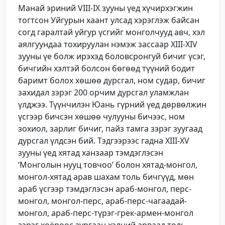
Манай эриний VIII-IX зууны үед хүчирхэгжин
тогтсон Уйгурын хаант улсад хэрэглэж байсан
согд гаралтай уйгур үсгийг монголчууд авч, хэл
аялгуундаа тохируулан нэмэж зассаар ХIII-ХIV
зууны үе болж ирэхэд боловсронгуй бичиг үсэг,
бичгийн хэлтэй болсон бөгөөд түүний бодит
баримт болох хөшөө дурсгал, ном судар, бичиг
захидал зэрэг 200 орчим дурсгал уламжлан
үлджээ. Түүнчилэн Юань гүрний үед дөрвөлжин
үсгээр бичсэн хөшөө чулууны бичээс, ном
зохиол, зарлиг бичиг, пайз тамга зэрэг зуугаад
дурсгал үлдсэн бий. Тэдгээрээс гадна ХIII-XV
зууны үед хятад ханзаар тэмдэглэсэн
‘Монголын нууц товчоо’ болон хятад-монгол,
монгол-хятад арав шахам толь бичгүүд, мөн
араб үсгээр тэмдэглэсэн араб-монгол, перс-
монгол, монгол-перс, араб-перс-чагаадай-
монгол, араб-перс-түрэг-грек-армен-монгол
зэрэг хоёроос зургаан хэлний арваад толь