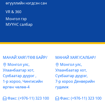
өгүүллийн нэгдсэн сан
VR & 360
Mонгол гэр
МУҮНС салбар
МАНАЙ ХАЯГ/ТӨВ БАЙР/
МАНАЙ ХАЯГ/САЛБАР/
Mонгол улс,
Mонгол улс,
Улаанбаатар хот,
Улаанбаатар хот,
Сүхбаатар дүүрэг ,
Сүхбаатар дүүрэг,
1-р хороо, Чингисийн
7-р хороо Денверийн
өргөн чөлөө-4
гудамж
Факс: (+976-11) 323 100
Факс: (+976-11) 323 100