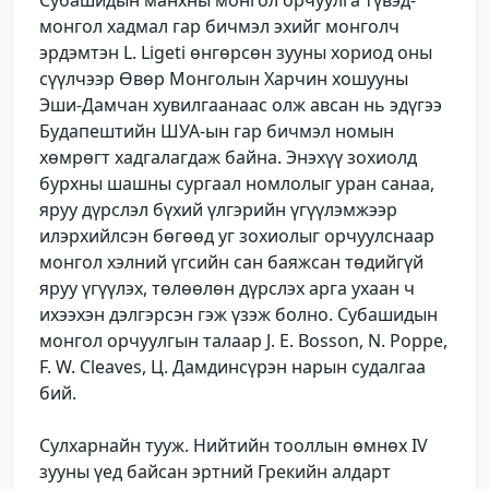
монгол хадмал гар бичмэл эхийг монголч
эрдэмтэн L. Ligeti өнгөрсөн зууны хориод оны
сүүлчээр Өвөр Монголын Харчин хошууны
Эши-Дамчан хувилгаанаас олж авсан нь эдүгээ
Будапештийн ШУА-ын гар бичмэл номын
хөмрөгт хадгалагдаж байна. Энэхүү зохиолд
бурхны шашны сургаал номлолыг уран санаа,
яруу дүрслэл бүхий үлгэрийн үгүүлэмжээр
илэрхийлсэн бөгөөд уг зохиолыг орчуулснаар
монгол хэлний үгсийн сан баяжсан төдийгүй
яруу үгүүлэх, төлөөлөн дүрслэх арга ухаан ч
ихээхэн дэлгэрсэн гэж үзэж болно. Субашидын
монгол орчуулгын талаар J. E. Bosson, N. Poppe,
F. W. Cleaves, Ц. Дамдинсүрэн нарын судалгаа
бий.
Сулхарнайн тууж. Нийтийн тооллын өмнөх IV
зууны үед байсан эртний Грекийн алдарт