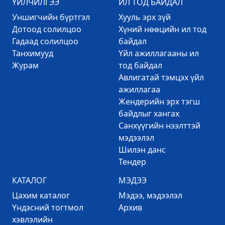
ҮЙЛЧИЛГЭЭ
ИЛ ТОД БАЙДАЛ
Уншигчийн бүртгэл
Хууль эрх зүй
Дотоод солилцоо
Хүний нөөцийн ил тод
Гадаад солилцоо
байдал
Танхимууд
Үйл ажиллагааны ил
Журам
тод байдал
Авлигатай тэмцэх үйл
ажиллагаа
Жендерийн эрх тэгш
байдлыг хангах
Санхүүгийн нээлттэй
мэдээлэл
Шилэн данс
Тендер
КАТАЛОГ
МЭДЭЭ
Цахим каталог
Mэдээ, мэдээлэл
Үндэсний тогтмол
Архив
хэвлэлийн