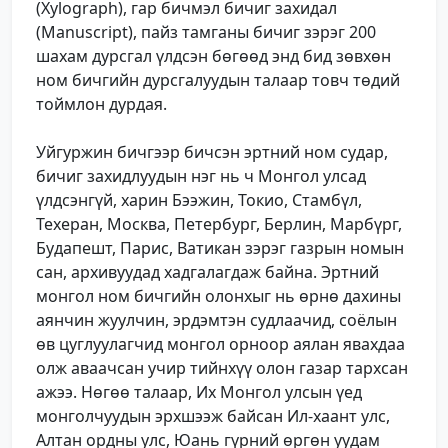
(Xylograph), гар бичмэл бичиг захидал
(Manuscript), пайз тамганы бичиг зэрэг 200
шахам дурсгал үлдсэн бөгөөд энд бид зөвхөн
ном бичгийн дурсгалуудын талаар товч төдий
тоймлон дурдая.
Уйгуржин бичгээр бичсэн эртний ном судар,
бичиг захидлуудын нэг нь ч Монгол улсад
үлдсэнгүй, харин Бээжин, Токио, Стамбүл,
Техеран, Москва, Петербург, Берлин, Марбүрг,
Будапешт, Парис, Ватикан зэрэг газрын номын
сан, архивуудад хадгалагдаж байна. Эртний
монгол ном бичгийн олонхыг нь өрнө дахины
аянчин жуулчин, эрдэмтэн судлаачид, соёлын
өв цуглуулагчид монгол орноор аялан явахдаа
олж аваачсан учир тийнхүү олон газар тархсан
ажээ. Нөгөө талаар, Их Монгол улсын үед
монголчуудын эрхшээж байсан Ил-хаант улс,
Алтан ордны улс, Юань гүрний өргөн уудам