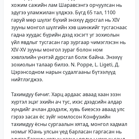
хожим сажийн лам Шаравсэнгэ орчуулсан нь
эдүгээ уламжилан үлджээ. Бүгд 65 тал, 1100
гаруй мөр шүлэг бүхий энэхүү дурсгал нь XIV
зууны монгол шүлгийн хэв шинжийг тусгаснаас
гадна хуудас бүрийн дээд хэсэгт уг зохиолын
үйл явдлыг тусгасан гар зургаар чимэглэсэн нь
XIV-XV зууны монгол зураг болон ном
хэвлэлийн үнэтэй дурсгал болж байна. Энэхүү
зохиолын талаар билээ. N. Poppe, L. Ligeti, Д.
Цэрэнсодном нарын судалгааны бүтээлүүд
нийтлэгджээ.
Тахимдуу бичиг. Харц ардаас аваад хаан эзэн
хүртэл эцэг эхийн ач тус, ихэс дээдсийн алдар
хүндийг ачлан дээдэлж, хувь биеэсээ аваад улс
гэрээ засах ёс зүйг номлосон Конфузийн
тахимдуу ёсны сургаалын хятад, монгол хадмал
номыг Юань улсын үед барласан гаргасан нь
эдүгээ Бээжин хотын хааны ордны номын санд