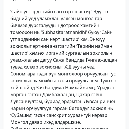
‘Сайн үгт эрдэнийн сан нэрт шастир’ Эдүгээ
бидний үед уламжлан үлдсэн монгол гар
бичмэл дурсгалуудын дотроос хамгийн
томоохон нь ‘Subhāsitaratnanidhi’ буюу ‘Сайн
үгт эрдэнийн сан нэрт шастир’ юм. Энэхүү
зохиолыг эртний энэтхэгийн ‘Төрийн найман
шастир’ хэмээх иргэний сургаалын зохиолын
уламжлалын дагуу Сажа бандида Гүнгаажалцан
түвэд хэлээр зохиосныг XIII зууны үед
Сономгара гэдэг хүн монголоор орчуулсан тус
зохиолын хамгийн анхны орчуулга юм. Түүнээс
хойш ойрд Зая бандида Намхайжамц, Урадын
мэргэн гэгээн Дамбажалцан, Цахар гэвш
Лувсанчүлтэм, буриад эрдэмтэн Лувсанринчен
нарын орчуулгууд гарсан бөгөөдуг зохиол нь
‘Субашид’ гэсэн санскрит хураангуй нэрээр
Монгол даяар ихэд алдаршжээ.
Субашидын манхны монгол орчуулга түвэд-