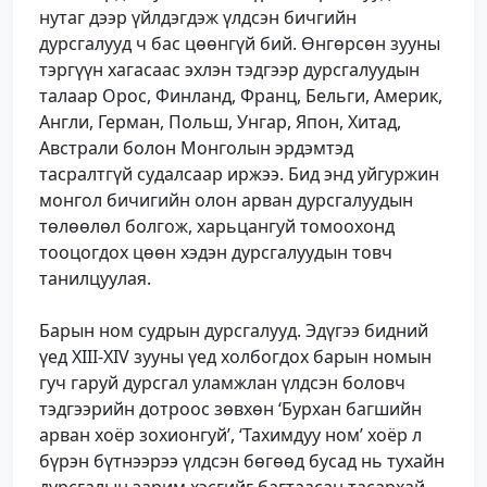
нутаг дээр үйлдэгдэж үлдсэн бичгийн
дурсгалууд ч бас цөөнгүй бий. Өнгөрсөн зууны
тэргүүн хагасаас эхлэн тэдгээр дурсгалуудын
талаар Орос, Финланд, Франц, Бельги, Америк,
Англи, Герман, Польш, Унгар, Япон, Хитад,
Австрали болон Монголын эрдэмтэд
тасралтгүй судалсаар иржээ. Бид энд уйгуржин
монгол бичигийн олон арван дурсгалуудын
төлөөлөл болгож, харьцангуй томоохонд
тооцогдох цөөн хэдэн дурсгалуудын товч
танилцуулая.
Барын ном судрын дурсгалууд. Эдүгээ бидний
үед XIII-XIV зууны үед холбогдох барын номын
гуч гаруй дурсгал уламжлан үлдсэн боловч
тэдгээрийн дотроос зөвхөн ‘Бурхан багшийн
арван хоёр зохионгуй’, ‘Тахимдуу ном’ хоёр л
бүрэн бүтнээрээ үлдсэн бөгөөд бусад нь тухайн
дурсгалын зарим хэсгийг багтаасан тасархай