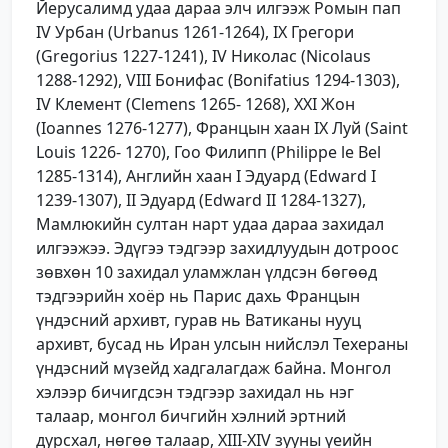
Йерусалимд удаа дараа элч илгээж Ромын пап
IV Урбан (Urbanus 1261-1264), IX Грегори
(Gregorius 1227-1241), IV Николас (Nicolaus
1288-1292), VIII Бонифас (Bonifatius 1294-1303),
IV Клемент (Clemens 1265- 1268), XXI Жон
(Ioannes 1276-1277), Францын хаан IX Луй (Saint
Louis 1226- 1270), Гоо Филипп (Philippe le Bel
1285-1314), Английн хаан I Эдуард (Edward I
1239-1307), II Эдуард (Edward II 1284-1327),
Мамлюкийн султан нарт удаа дараа захидал
илгээжээ. Эдүгээ тэдгээр захидлуудын дотроос
зөвхөн 10 захидал уламжлан үлдсэн бөгөөд
тэдгээрийн хоёр нь Парис дахь Францын
үндэсний архивт, гурав нь Ватиканы нууц
архивт, бусад нь Иран улсын нийслэл Техераны
үндэсний мүзейд хадгалагдаж байна. Монгол
хэлээр бичигдсэн тэдгээр захидал нь нэг
талаар, монгол бичгийн хэлний эртний
дурсхал, нөгөө талаар, XIII-XIV зууны үеийн