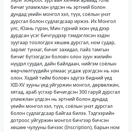
бичиг уламжлан үлдсэн нь эртний болон
дундад үеийн монгол хэл, түүх, соёлын үнэт
дурсгал болон судлагдсаар иржээ. Их Монгол
улс, Юань гүрэн, Мин гүрний эхэн үед дээр
дурдсан үсэг бичгүүдээр тэмдэглэсэн хэдэн
зуугаар тоологдох хөшөө дурсгал, ном судар,
зарлиг тунхаг, бичиг захидал, пайз тамгын
бичиг бүтээгдсэн боловч олон зуун жилийн
нүүдэл суудал, дайн байлдаан, нийгэм соёлын
өөрчлөлтүүдийн улмаас усдаж үрэгдсэн нь нэн
олон. Хэдий тийм боловч эдүгээ бидний үед
ХIII-XV зууны үед уйгуржин монгол, дөрвөлжин,
хятад, араб үсгээр бичигдсэн 300 гаруй дурсгал
уламжлан үлдсэн нь эртний болон дундад
үеийн монгол хэл, түүх, соёлын үнэт дурсгал
болон судлагдсаар байгаа билээ. Тэдгээрийн
дотроос уйгуржин монгол бичгээр бичсэн
хөшөө чулууны бичээс (Inscription), барын ном