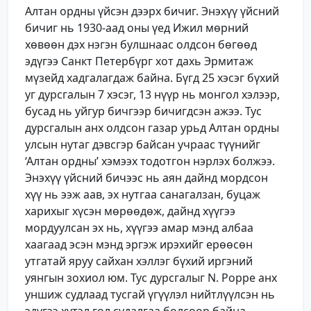
Алтан ордны үйсэн дээрх бичиг. Энэхүү үйсний
бичиг нь 1930-аад оны үед Ижил мөрний
хөвөөн дэх нэгэн булшнаас олдсон бөгөөд
эдүгээ Санкт Петербүрг хот дахь Эрмитаж
мүзейд хадгалагдаж байна. Бүгд 25 хэсэг бүхий
уг дурсгалын 7 хэсэг, 13 нүүр нь монгол хэлээр,
бусад нь уйгур бичгээр бичигдсэн ажээ. Тус
дурсгалын анх олдсон газар урьд Алтан ордны
улсын нутаг дэвсгэр байсан учраас түүнийг
‘Алтан ордны’ хэмээх тодотгон нэрлэх болжээ.
Энэхүү үйсний бичээс нь аян дайнд мордсон
хүү нь ээж аав, эх нутгаа санагалзан, буцаж
харихыг хүсэн мөрөөдөж, дайнд хүүгээ
мордуулсан эх нь, хүүгээ амар мэнд албаа
хаагаад эсэн мэнд эргэж ирэхийг ерөөсөн
утгатай яруу сайхан хэллэг бүхий иргэний
уянгын зохиол юм. Тус дурсгалыг N. Poppe анх
уншиж судлаад тусгай үгүүлэл нийтлүүлсэн нь
эдүгээ хүтэл гол судалгаа болсоор байна.