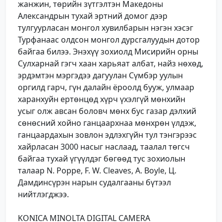
жанжин, төрийн зүтгэлтэн Македоны
Александрын тухай эртний домог дээр
тулгуурласан монгол хувилбарын нэгэн хэсэг
Турфанаас олдсон монгол дурсгалуудын дотор
байгаа билээ. Энэхүү зохиолд Мисирийн орны
Сулхарнай гэгч хаан харьяат албат, найз нөхөд,
эрдэмтэн мэргэдээ дагуулан Сүмбэр уулын
оргилд гарч, гүн далайн ёроолд бууж, улмаар
харанхуйн ертөнцөд хүрч үхэлгүй мөнхийн
усыг олж авсан боловч мөнх бус газар дэлхий
сөнөсний хойно ганцаархнаа мөнхрөн үлдэж,
ганцаардахын зовлон эдлэхгүйн тул тэнгэрээс
хайрласан 3000 насыг наслаад, таалал төгсч
байгаа тухай үгүүлдэг бөгөөд тус зохиолын
талаар N. Poppe, F. W. Cleaves, A. Boyle, Ц.
Дамдинсүрэн нарын судалгааны бүтээл
нийтлэгджээ.
KONICA MINOLTA DIGITAL CAMERA