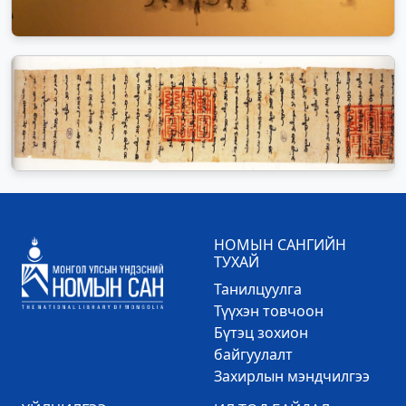
НОМЫН САНГИЙН
ТУХАЙ
Танилцуулга
Түүхэн товчоон
Бүтэц зохион
байгуулалт
Захирлын мэндчилгээ