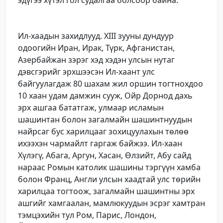
Ил-хаадын захидлууд. XIII зууны дундуур
одоогийн Иран, Ирак, Түрк, Афганистан,
Азербайжан зэрэг хэд хэдэн улсын нутаг
дэвсгэрийг эрхшээсэн Ил-хаант улс
байгуулагдаж 80 шахам жил оршин тогтнохдоо
10 хаан удам дамжин сууж, Ойр Дорнод дахь
эрх ашгаа бататгаж, улмаар исламын
шашинтан болон загалмайн шашинтнуудын
найрсаг бус харилцааг зохицуулахын төлөө
ихээхэн чармайлт гаргаж байжээ. Ил-хаан
Хүлэгү, Абага, Аргун, Хасан, Өлзийт, Абу сайд
нараас Ромын католик шашины тэргүүн хамба
болон Франц, Англи улсын хаадтай улс төрийн
харилцаа тогтоож, загалмайн шашинтны эрх
ашгийг хамгаалан, мамлюкуудын эсрэг хамтран
тэмцэхийн тул Ром, Парис, Лондон,