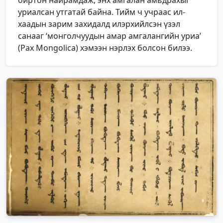
уриалсан утгатай байна. Тийм ч учраас ил-
хаадын зарим захидалд илэрхийлсэн үзэл
санааг ‘монголчуудын амар амгалангийн уриа’
(Pax Mongolica) хэмээн нэрлэх болсон билээ.