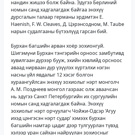
нандин жишээ болж байна. Эдүгээ Берлиний
номын санд хадгалагдаж байгаа энэхүү
дурсгалын талаар германы эрдэмтэн E.
Haenish, F. W. Cleaves, Д. Цэрэнсодном, M. Тaube
нарын судалгааны бүтээлүүд гарсан бий.
Бурхан багшийн арван хоёр зохионгуй.
Шигэмүни Бурхан тэнгэрийн орноос замбутивд
хувилгаан дүрээр бууж, эхийн хэвлийд орсноос
аваад нирваан дүр үзүүлэх хүртэлхи нэгэн
насны үйл явдалыг 12 хэсэг болгон
хураангуйлсан энэхүү зохиолыг нэрт монголч
А. М. Позднеев монгол газраас олж аваачсан
нь эдүгээ Санкт Петербургийн их сургуулийн
номын санд хадгалагдаж байна. Энэхүү
зохиолыг нэрт орчуулагч Чойжи-Одсэр ‘Агуу
ихэд цэнгэсэн нэрт судар’ хэмээх бурхан
багшийн намтар цадиг дээр тулгуурлан түвэд
хэлээр уран сайхан найруулан зохиосныг