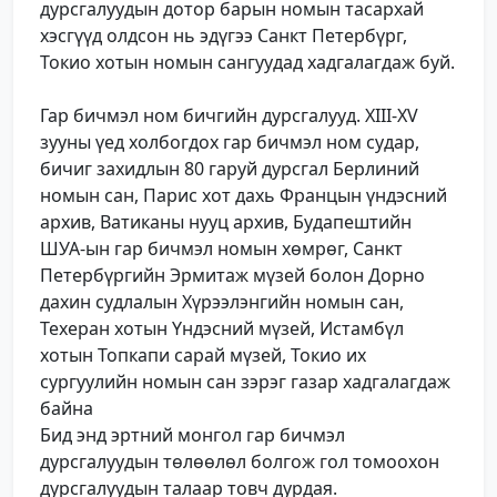
дурсгалуудын дотор барын номын тасархай
хэсгүүд олдсон нь эдүгээ Санкт Петербүрг,
Токио хотын номын сангуудад хадгалагдаж буй.
Гар бичмэл ном бичгийн дурсгалууд. XIII-XV
зууны үед холбогдох гар бичмэл ном судар,
бичиг захидлын 80 гаруй дурсгал Берлиний
номын сан, Парис хот дахь Францын үндэсний
архив, Ватиканы нууц архив, Будапештийн
ШУА-ын гар бичмэл номын хөмрөг, Санкт
Петербүргийн Эрмитаж мүзей болон Дорно
дахин судлалын Хүрээлэнгийн номын сан,
Техеран хотын Үндэсний мүзей, Истамбүл
хотын Топкапи сарай мүзей, Токио их
сургуулийн номын сан зэрэг газар хадгалагдаж
байна
Бид энд эртний монгол гар бичмэл
дурсгалуудын төлөөлөл болгож гол томоохон
дурсгалуудын талаар товч дурдая.