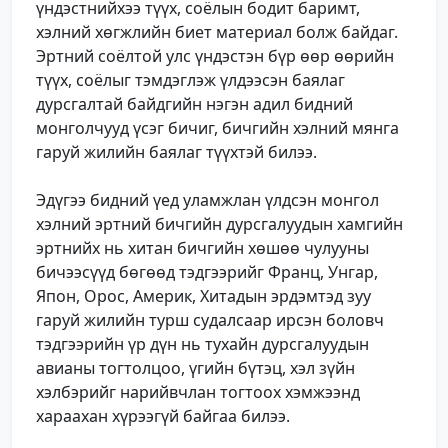
үндэстнийхээ түүх, соёлын бодит баримт,
хэлний хөгжлийн биет материал болж байдаг.
Эртний соёлтой улс үндэстэн бүр өөр өөрийн
түүх, соёлыг тэмдэглэж үлдээсэн баялаг
дурсгалтай байдгийн нэгэн адил бидний
монголчууд үсэг бичиг, бичгийн хэлний мянга
гаруй жилийн баялаг түүхтэй билээ.
Эдүгээ бидний үед уламжлан үлдсэн монгол
хэлний эртний бичгийн дурсгалуудын хамгийн
эртнийх нь хитан бичгийн хөшөө чулууны
бичээсүүд бөгөөд тэдгээрийг Франц, Унгар,
Япон, Орос, Америк, Хитадын эрдэмтэд зуу
гаруй жилийн турш судалсаар ирсэн боловч
тэдгээрийн үр дүн нь тухайн дурсгалуудын
авианы тогтолцоо, үгийн бүтэц, хэл зүйн
хэлбэрийг нарийвчлан тогтоох хэмжээнд
хараахан хүрээгүй байгаа билээ.