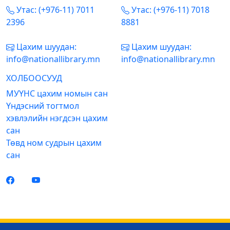
Утас: (+976-11) 7011
Утас: (+976-11) 7018
2396
8881
Цахим шуудан:
Цахим шуудан:
info@nationallibrary.mn
info@nationallibrary.mn
ХОЛБООСУУД
МУҮНС цахим номын сан
Үндэсний тогтмол
хэвлэлийн нэгдсэн цахим
сан
Төвд ном судрын цахим
сан