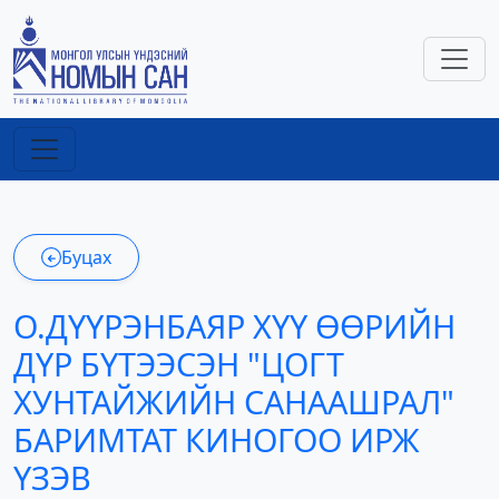
Буцах
О.ДҮҮРЭНБАЯР ХҮҮ ӨӨРИЙН
ДҮР БҮТЭЭСЭН "ЦОГТ
ХУНТАЙЖИЙН САНААШРАЛ"
БАРИМТАТ КИНОГОО ИРЖ
ҮЗЭВ