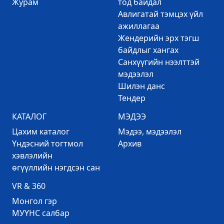
Журам
тод байдал
Авлигатай тэмцэх үйл
ажиллагаа
Жендерийн эрх тэгш
байдлыг хангах
Санхүүгийн нээлттэй
мэдээлэл
Шилэн данс
Тендер
КАТАЛОГ
МЭДЭЭ
Цахим каталог
Mэдээ, мэдээлэл
Үндэсний тогтмол
Архив
хэвлэлийн
өгүүллийн нэгдсэн сан
VR & 360
Mонгол гэр
МУҮНС салбар