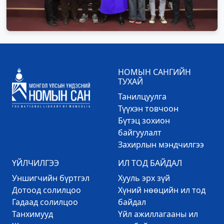
НОМЫН САНГИЙН
ТУХАЙ
Танилцуулга
Түүхэн товчоон
Бүтэц зохион
байгуулалт
Захирлын мэндчилгээ
ҮЙЛЧИЛГЭЭ
ИЛ ТОД БАЙДАЛ
Уншигчийн бүртгэл
Хууль эрх зүй
Дотоод солилцоо
Хүний нөөцийн ил тод
Гадаад солилцоо
байдал
Танхимууд
Үйл ажиллагааны ил