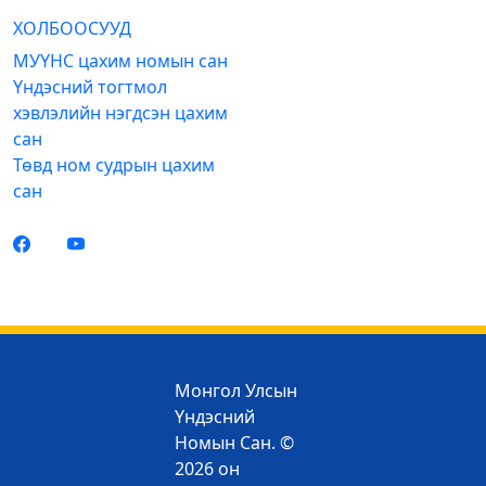
ХОЛБООСУУД
МУҮНС цахим номын сан
Үндэсний тогтмол
хэвлэлийн нэгдсэн цахим
сан
Төвд ном судрын цахим
сан
Монгол Улсын
Үндэсний
Номын Сан. ©
2026 он