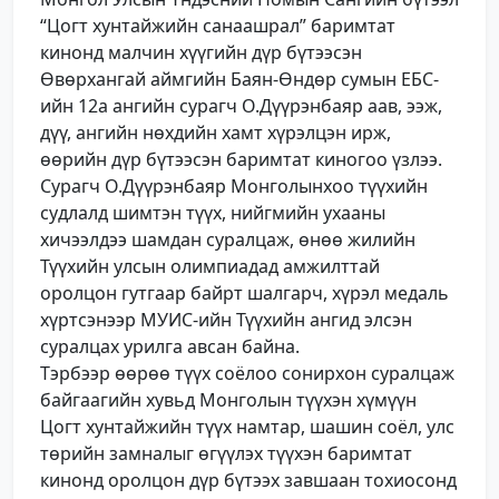
“Цогт хунтайжийн санаашрал” баримтат
кинонд малчин хүүгийн дүр бүтээсэн
Өвөрхангай аймгийн Баян-Өндөр сумын ЕБС-
ийн 12а ангийн сурагч О.Дүүрэнбаяр аав, ээж,
дүү, ангийн нөхдийн хамт хүрэлцэн ирж,
өөрийн дүр бүтээсэн баримтат киногоо үзлээ.
Сурагч О.Дүүрэнбаяр Монголынхоо түүхийн
судлалд шимтэн түүх, нийгмийн ухааны
хичээлдээ шамдан суралцаж, өнөө жилийн
Түүхийн улсын олимпиадад амжилттай
оролцон гутгаар байрт шалгарч, хүрэл медаль
хүртсэнээр МУИС-ийн Түүхийн ангид элсэн
суралцах урилга авсан байна.
Тэрбээр өөрөө түүх соёлоо сонирхон суралцаж
байгаагийн хувьд Монголын түүхэн хүмүүн
Цогт хунтайжийн түүх намтар, шашин соёл, улс
төрийн замналыг өгүүлэх түүхэн баримтат
кинонд оролцон дүр бүтээх завшаан тохиосонд