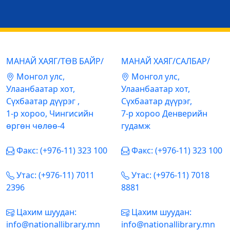
МАНАЙ ХАЯГ/ТӨВ БАЙР/
МАНАЙ ХАЯГ/САЛБАР/
Mонгол улс,
Mонгол улс,
Улаанбаатар хот,
Улаанбаатар хот,
Сүхбаатар дүүрэг ,
Сүхбаатар дүүрэг,
1-р хороо, Чингисийн
7-р хороо Денверийн
өргөн чөлөө-4
гудамж
Факс: (+976-11) 323 100
Факс: (+976-11) 323 100
Утас: (+976-11) 7011
Утас: (+976-11) 7018
2396
8881
Цахим шуудан:
Цахим шуудан:
info@nationallibrary.mn
info@nationallibrary.mn