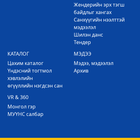
Жендерийн эрх тэгш
байдлыг хангах
Санхүүгийн нээлттэй
мэдээлэл
Шилэн данс
Тендер
КАТАЛОГ
МЭДЭЭ
Цахим каталог
Mэдээ, мэдээлэл
Үндэсний тогтмол
Архив
хэвлэлийн
өгүүллийн нэгдсэн сан
VR & 360
Mонгол гэр
МУҮНС салбар