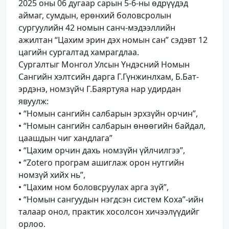
2025 оны 06 дугаар сарын 5-6-ны өдрүүдэд
аймаг, сумдын, ерөнхий боловсролын
сургуулийн 42 номын санч-мэдээллийн
ажилтан “Цахим эрин дэх номын сан” сэдэвт 12
цагийн сургалтад хамрагдлаа.
Сургалтыг Монгол Улсын Үндэсний Номын
Сангийн хэлтсийн дарга Г.Гүнжинлхам, Б.Бат-
эрдэнэ, номзүйч Г.Баяртуяа нар удирдан
явуулж:
• “Номын сангийн салбарын эрхзүйн орчин”,
• “Номын сангийн салбарын өнөөгийн байдал,
цаашдын чиг хандлага”
• “Цахим орчин дахь номзүйн үйлчилгээ”,
• “Zotero програм ашиглаж орон нутгийн
номзүй хийх нь”,
• “Цахим ном боловсруулах арга зүй”,
• “Номын сангуудын нэгдсэн систем Коха”-ийн
талаар онол, практик хосолсон хичээлүүдийг
орлоо.