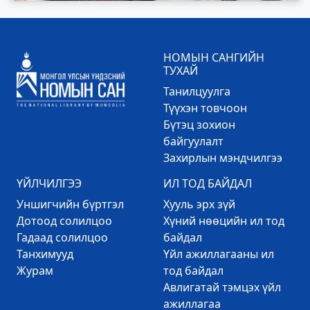
НОМЫН САНГИЙН
ТУХАЙ
Танилцуулга
Түүхэн товчоон
Бүтэц зохион
байгуулалт
Захирлын мэндчилгээ
ҮЙЛЧИЛГЭЭ
ИЛ ТОД БАЙДАЛ
Уншигчийн бүртгэл
Хууль эрх зүй
Дотоод солилцоо
Хүний нөөцийн ил тод
Гадаад солилцоо
байдал
Танхимууд
Үйл ажиллагааны ил
Журам
тод байдал
Авлигатай тэмцэх үйл
ажиллагаа