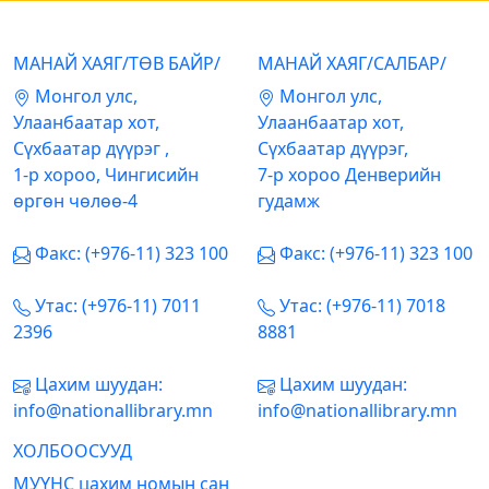
МАНАЙ ХАЯГ/ТӨВ БАЙР/
МАНАЙ ХАЯГ/САЛБАР/
Mонгол улс,
Mонгол улс,
Улаанбаатар хот,
Улаанбаатар хот,
Сүхбаатар дүүрэг ,
Сүхбаатар дүүрэг,
1-р хороо, Чингисийн
7-р хороо Денверийн
өргөн чөлөө-4
гудамж
Факс: (+976-11) 323 100
Факс: (+976-11) 323 100
Утас: (+976-11) 7011
Утас: (+976-11) 7018
2396
8881
Цахим шуудан:
Цахим шуудан:
info@nationallibrary.mn
info@nationallibrary.mn
ХОЛБООСУУД
МУҮНС цахим номын сан