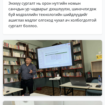
Энэхүү сургалт нь орон нутгийн номын
санчдын ур чадварыг дээшлүүлэх, шинэчлэгдэж
буй мэдээллийн технологийн шийдлүүдийг
ашиглах мэдлэг олгоход чухал ач холбогдолтой
сургалт боллоо.