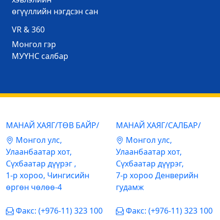
өгүүллийн нэгдсэн сан
VR & 360
Mонгол гэр
МУҮНС салбар
МАНАЙ ХАЯГ/ТӨВ БАЙР/
МАНАЙ ХАЯГ/САЛБАР/
Mонгол улс,
Mонгол улс,
Улаанбаатар хот,
Улаанбаатар хот,
Сүхбаатар дүүрэг ,
Сүхбаатар дүүрэг,
1-р хороо, Чингисийн
7-р хороо Денверийн
өргөн чөлөө-4
гудамж
Факс: (+976-11) 323 100
Факс: (+976-11) 323 100