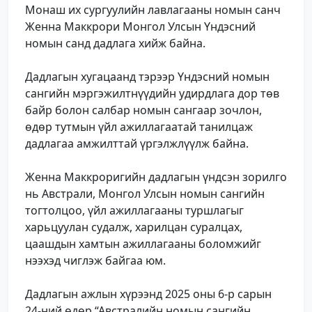
Монаш их сургуулийн лавлагааны номын санч
Женна Маккрори Монгол Улсын Үндэсний
номын санд дадлага хийж байна.
Дадлагын хугацаанд тэрээр Үндэсний номын
сангийн мэргэжилтнүүдийн удирдлага дор төв
байр болон салбар номын сангаар зочлон,
өдөр тутмын үйл ажиллагаатай танилцаж
дадлагаа амжилттай үргэлжлүүлж байна.
Женна Маккроригийн дадлагын үндсэн зорилго
нь Австрали, Монгол Улсын номын сангийн
тогтолцоо, үйл ажиллагааны туршлагыг
харьцуулан судалж, харилцан суралцах,
цаашдын хамтын ажиллагааны боломжийг
нээхэд чиглэж байгаа юм.
Дадлагын ажлын хүрээнд 2025 оны 6-р сарын
24-ний өдөр “Австралийн номын сангийн