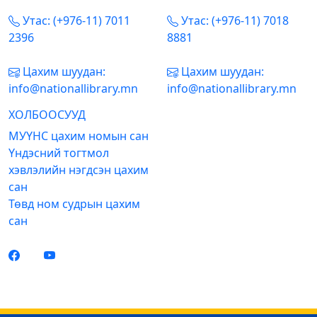
Утас: (+976-11) 7011
Утас: (+976-11) 7018
2396
8881
Цахим шуудан:
Цахим шуудан:
info@nationallibrary.mn
info@nationallibrary.mn
ХОЛБООСУУД
МУҮНС цахим номын сан
Үндэсний тогтмол
хэвлэлийн нэгдсэн цахим
сан
Төвд ном судрын цахим
сан