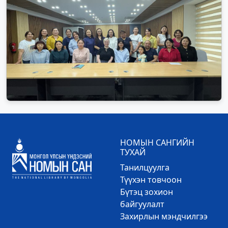
НОМЫН САНГИЙН
ТУХАЙ
Танилцуулга
Түүхэн товчоон
Бүтэц зохион
байгуулалт
Захирлын мэндчилгээ