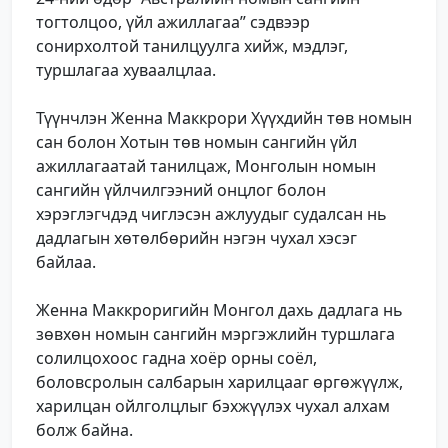
тогтолцоо, үйл ажиллагаа” сэдвээр
сонирхолтой танилцуулга хийж, мэдлэг,
туршлагаа хуваалцлаа.
Түүнчлэн Женна Маккрори Хүүхдийн төв номын
сан болон Хотын төв номын сангийн үйл
ажиллагаатай танилцаж, Монголын номын
сангийн үйлчилгээний онцлог болон
хэрэглэгчдэд чиглэсэн ажлуудыг судалсан нь
дадлагын хөтөлбөрийн нэгэн чухал хэсэг
байлаа.
Женна Маккроригийн Монгол дахь дадлага нь
зөвхөн номын сангийн мэргэжлийн туршлага
солилцохоос гадна хоёр орны соёл,
боловсролын салбарын харилцааг өргөжүүлж,
харилцан ойлголцлыг бэхжүүлэх чухал алхам
болж байна.