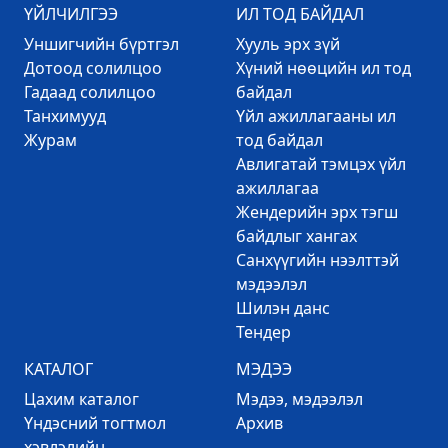
ҮЙЛЧИЛГЭЭ
ИЛ ТОД БАЙДАЛ
Уншигчийн бүртгэл
Хууль эрх зүй
Дотоод солилцоо
Хүний нөөцийн ил тод
Гадаад солилцоо
байдал
Танхимууд
Үйл ажиллагааны ил
Журам
тод байдал
Авлигатай тэмцэх үйл
ажиллагаа
Жендерийн эрх тэгш
байдлыг хангах
Санхүүгийн нээлттэй
мэдээлэл
Шилэн данс
Тендер
КАТАЛОГ
МЭДЭЭ
Цахим каталог
Mэдээ, мэдээлэл
Үндэсний тогтмол
Архив
хэвлэлийн