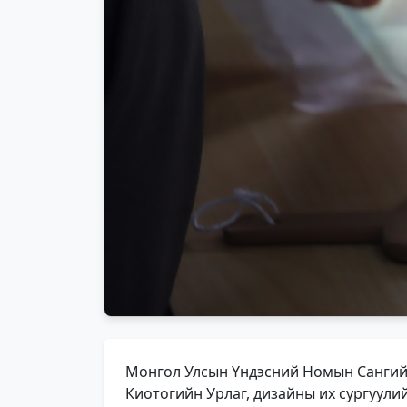
Монгол Улсын Үндэсний Номын Сангийн 
Киотогийн Урлаг, дизайны их сургуул