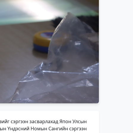
ийг сэргээн засварлахад Япон Улсын
сын Үндэсний Номын Сангийн сэргээн