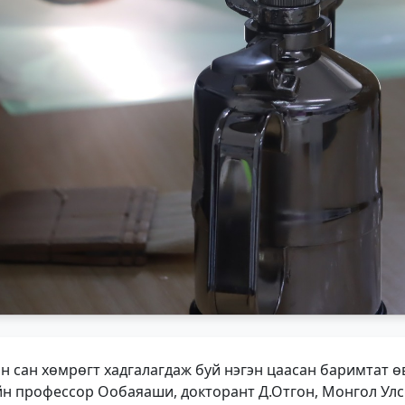
сан хөмрөгт хадгалагдаж буй нэгэн цаасан баримтат өв
ийн профессор Ообаяаши, докторант Д.Отгон, Монгол Ул