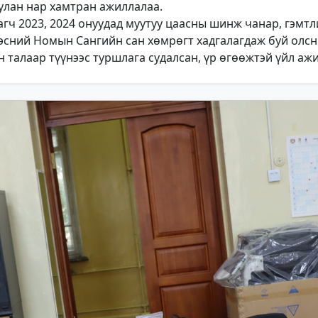
Хулан нар хамтран ажиллалаа.
ч 2023, 2024 онуудад муутуу цаасны шинж чанар, гэмтли
эсний Номын Сангийн сан хөмрөгт хадгалагдаж буй олсн
н талаар түүнээс туршлага судалсан, үр өгөөжтэй үйл аж