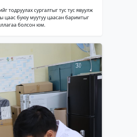
йг тодруулах сургалтыг тус тус явуулж
ы цаас буюу муутуу цаасан баримтыг
иллагаа болсон юм.