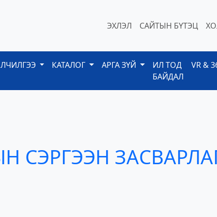
ЭХЛЭЛ
САЙТЫН БҮТЭЦ
ХО
ЙЛЧИЛГЭЭ
КАТАЛОГ
АРГА ЗҮЙ
ИЛ ТОД
VR & 3
БАЙДАЛ
Н СЭРГЭЭН ЗАСВАРЛА