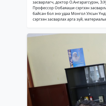
засварлагч, доктор О.Ангарагсүрэн, Э.
Профессор Ообаяаши сэргээн засварлаг
байсан бол энэ удаа Монгол Улсын Үнд
сэргээн засварлах арга зүй, материалы