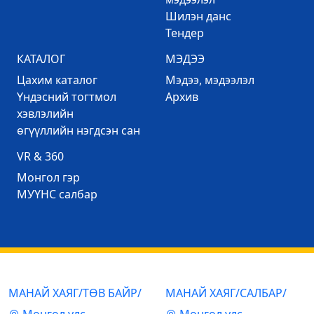
Шилэн данс
Тендер
КАТАЛОГ
МЭДЭЭ
Цахим каталог
Mэдээ, мэдээлэл
Үндэсний тогтмол
Архив
хэвлэлийн
өгүүллийн нэгдсэн сан
VR & 360
Mонгол гэр
МУҮНС салбар
МАНАЙ ХАЯГ/ТӨВ БАЙР/
МАНАЙ ХАЯГ/САЛБАР/