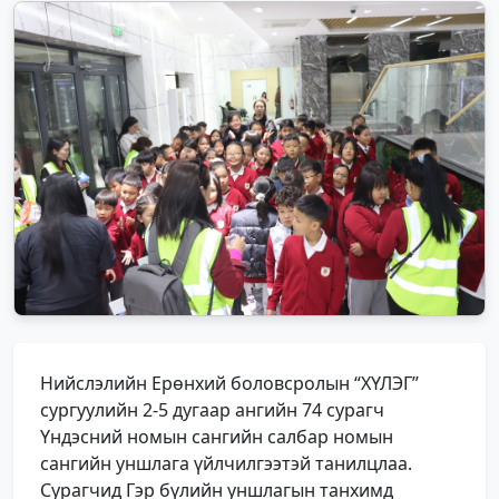
Нийслэлийн Ерөнхий боловсролын “ХҮЛЭГ”
сургуулийн 2-5 дугаар ангийн 74 сурагч
Үндэсний номын сангийн салбар номын
сангийн уншлага үйлчилгээтэй танилцлаа.
Сурагчид Гэр бүлийн уншлагын танхимд