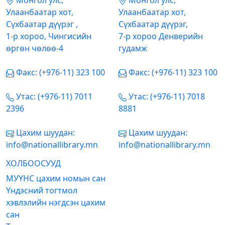
Mонгол улс,
Mонгол улс,
Улаанбаатар хот,
Улаанбаатар хот,
Сүхбаатар дүүрэг ,
Сүхбаатар дүүрэг,
1-р хороо, Чингисийн
7-р хороо Денверийн
өргөн чөлөө-4
гудамж
Факс: (+976-11) 323 100
Факс: (+976-11) 323 100
Утас: (+976-11) 7011
Утас: (+976-11) 7018
2396
8881
Цахим шуудан:
Цахим шуудан:
info@nationallibrary.mn
info@nationallibrary.mn
ХОЛБООСУУД
МУҮНС цахим номын сан
Үндэсний тогтмол
хэвлэлийн нэгдсэн цахим
сан