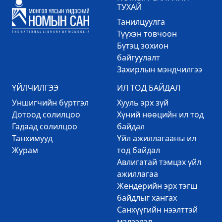
ТУХАЙ
Танилцуулга
Түүхэн товчоон
Бүтэц зохион
байгуулалт
Захирлын мэндчилгээ
ҮЙЛЧИЛГЭЭ
ИЛ ТОД БАЙДАЛ
Уншигчийн бүртгэл
Хууль эрх зүй
Дотоод солилцоо
Хүний нөөцийн ил тод
Гадаад солилцоо
байдал
Танхимууд
Үйл ажиллагааны ил
Журам
тод байдал
Авлигатай тэмцэх үйл
ажиллагаа
Жендерийн эрх тэгш
байдлыг хангах
Санхүүгийн нээлттэй
мэдээлэл