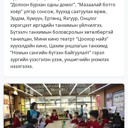
“Долоон бурхан одны домог”, “Мазаалай ботго
хоёр” үлгэр сонсож, Хүүхэд саатуулах өрөө,
Эрдэм, Хүмүүн, Ертөнц, Язгуур, Онцлог
хэрэгцээт иргэдийн танхимын үйлчилгээ,
Бүтээлч танхимын боловсролын хөтөлбөртэй
танилцан, Мини кино театрт “Цоохор найз”
хүүхэлдэйн кино, Цахим уншлагын танхимд
“Номын сангийн бүтээн байгуулалт” гэрэл
зургийн үзэсгэлэн үзэж, уншигчийн үнэмлэх
нээлгэлээ.