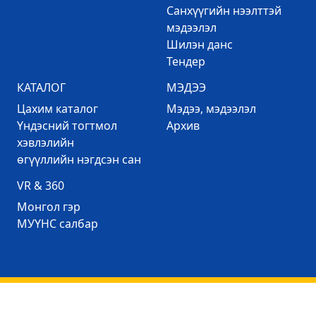
Санхүүгийн нээлттэй
мэдээлэл
Шилэн данс
Тендер
КАТАЛОГ
МЭДЭЭ
Цахим каталог
Mэдээ, мэдээлэл
Үндэсний тогтмол
Архив
хэвлэлийн
өгүүллийн нэгдсэн сан
VR & 360
Mонгол гэр
МУҮНС салбар