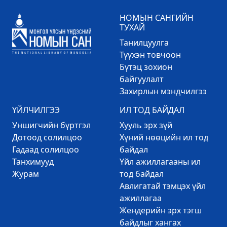
НОМЫН САНГИЙН
ТУХАЙ
Танилцуулга
Түүхэн товчоон
Бүтэц зохион
байгуулалт
Захирлын мэндчилгээ
ҮЙЛЧИЛГЭЭ
ИЛ ТОД БАЙДАЛ
Уншигчийн бүртгэл
Хууль эрх зүй
Дотоод солилцоо
Хүний нөөцийн ил тод
Гадаад солилцоо
байдал
Танхимууд
Үйл ажиллагааны ил
Журам
тод байдал
Авлигатай тэмцэх үйл
ажиллагаа
Жендерийн эрх тэгш
байдлыг хангах