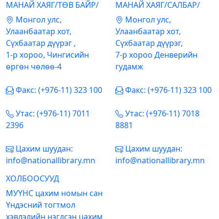
МАНАЙ ХАЯГ/ТӨВ БАЙР/
МАНАЙ ХАЯГ/САЛБАР/
Mонгол улс,
Mонгол улс,
Улаанбаатар хот,
Улаанбаатар хот,
Сүхбаатар дүүрэг ,
Сүхбаатар дүүрэг,
1-р хороо, Чингисийн
7-р хороо Денверийн
өргөн чөлөө-4
гудамж
Факс: (+976-11) 323 100
Факс: (+976-11) 323 100
Утас: (+976-11) 7011
Утас: (+976-11) 7018
2396
8881
Цахим шуудан:
Цахим шуудан:
info@nationallibrary.mn
info@nationallibrary.mn
ХОЛБООСУУД
МУҮНС цахим номын сан
Үндэсний тогтмол
хэвлэлийн нэгдсэн цахим