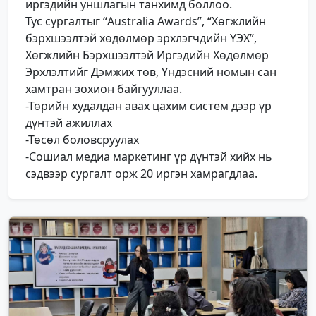
иргэдийн уншлагын танхимд боллоо.
Тус сургалтыг “Australia Awards”, “Хөгжлийн
бэрхшээлтэй хөдөлмөр эрхлэгчдийн ҮЭХ”,
Хөгжлийн Бэрхшээлтэй Иргэдийн Хөдөлмөр
Эрхлэлтийг Дэмжих төв, Үндэсний номын сан
хамтран зохион байгууллаа.
-Төрийн худалдан авах цахим систем дээр үр
дүнтэй ажиллах
-Төсөл боловсруулах
-Сошиал медиа маркетинг үр дүнтэй хийх нь
сэдвээр сургалт орж 20 иргэн хамрагдлаа.