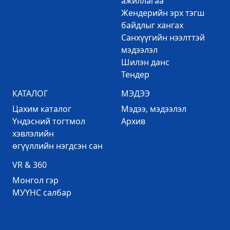
ажиллагаа
Жендерийн эрх тэгш
байдлыг хангах
Санхүүгийн нээлттэй
мэдээлэл
Шилэн данс
Тендер
КАТАЛОГ
МЭДЭЭ
Цахим каталог
Mэдээ, мэдээлэл
Үндэсний тогтмол
Архив
хэвлэлийн
өгүүллийн нэгдсэн сан
VR & 360
Mонгол гэр
МУҮНС салбар