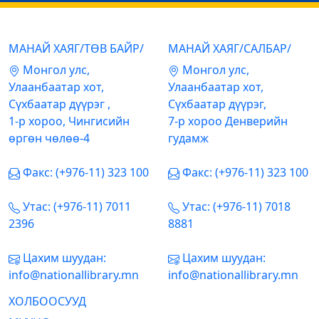
МАНАЙ ХАЯГ/ТӨВ БАЙР/
МАНАЙ ХАЯГ/САЛБАР/
Mонгол улс,
Mонгол улс,
Улаанбаатар хот,
Улаанбаатар хот,
Сүхбаатар дүүрэг ,
Сүхбаатар дүүрэг,
1-р хороо, Чингисийн
7-р хороо Денверийн
өргөн чөлөө-4
гудамж
Факс: (+976-11) 323 100
Факс: (+976-11) 323 100
Утас: (+976-11) 7011
Утас: (+976-11) 7018
2396
8881
Цахим шуудан:
Цахим шуудан:
info@nationallibrary.mn
info@nationallibrary.mn
ХОЛБООСУУД