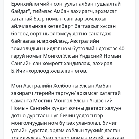
Ерөнхийлөгчийн сонгуульт албан тушаалтай
байдаг", тиймээс Амбан захирагч, эрхэмсэг
хатагтай бээр номын сангаар зочлохыг
айлчлалынхаа хөтөлбөрт багтаахыг хүссэн
бөгөөд өөрт нь элгэмсүү дотно санагдаж
байгаагаа илэрхийлээд, Австралийн
зохиолчдын шилдэг ном бүтээлийн дээжээс 40
гаруй номыг Монгол Улсын Үндэсний Номын
Сангийн сан хөмрөгт хандивлаж, захирал
Б.Ичинхорлоод хүлээлгэн өгөв.
Мөн Австралийн Холбооны Улсын Амбан
захирагч /төрийн тэргүүн/ эрхэмсэг хатагтай
Саманта Мостин Монгол Улсын Үндэсний
Номын Сангийн хүндэт зочны дэвтэрт халуун
дотно дурсгалын үг бичин үлдээснээр
монголчуудын ном бүтээх уламжлал, бичиг
үсгийн дурсгал, эрдэм соёлын түүхийг дэлгэн
толилуулсан Үнэт ховор номын музейг үзэхдээ