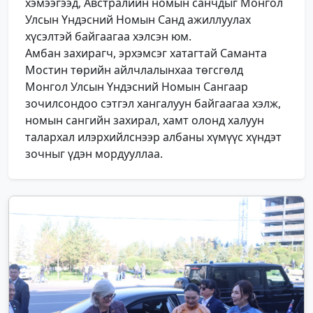
хэмээгээд, Австралийн номын санчдыг Монгол
Улсын Үндэсний Номын Санд ажиллуулах
хүсэлтэй байгаагаа хэлсэн юм.
Амбан захирагч, эрхэмсэг хатагтай Саманта
Мостин төрийн айлчлалынхаа төгсгөлд
Монгол Улсын Үндэсний Номын Сангаар
зочилсондоо сэтгэл хангалуун байгаагаа хэлж,
номын сангийн захирал, хамт олонд халуун
талархал илэрхийлснээр албаны хүмүүс хүндэт
зочныг үдэн мордууллаа.