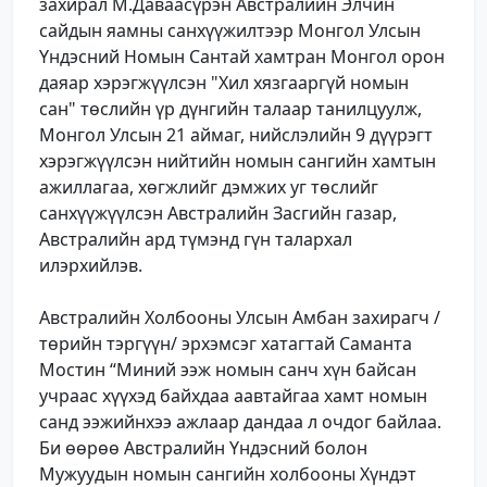
захирал М.Даваасүрэн Австралийн Элчин
сайдын яамны санхүүжилтээр Монгол Улсын
Үндэсний Номын Сантай хамтран Монгол орон
даяар хэрэгжүүлсэн "Хил хязгааргүй номын
сан" төслийн үр дүнгийн талаар танилцуулж,
Монгол Улсын 21 аймаг, нийслэлийн 9 дүүрэгт
хэрэгжүүлсэн нийтийн номын сангийн хамтын
ажиллагаа, хөгжлийг дэмжих уг төслийг
санхүүжүүлсэн Австралийн Засгийн газар,
Австралийн ард түмэнд гүн талархал
илэрхийлэв.
Австралийн Холбооны Улсын Амбан захирагч /
төрийн тэргүүн/ эрхэмсэг хатагтай Саманта
Мостин “Миний ээж номын санч хүн байсан
учраас хүүхэд байхдаа аавтайгаа хамт номын
санд ээжийнхээ ажлаар дандаа л очдог байлаа.
Би өөрөө Австралийн Үндэсний болон
Мужуудын номын сангийн холбооны Хүндэт