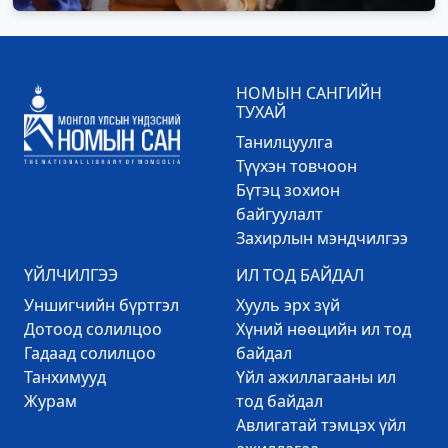
НОМЫН САНГИЙН
ТУХАЙ
Танилцуулга
Түүхэн товчоон
Бүтэц зохион
байгуулалт
Захирлын мэндчилгээ
ҮЙЛЧИЛГЭЭ
ИЛ ТОД БАЙДАЛ
Уншигчийн бүртгэл
Хууль эрх зүй
Дотоод солилцоо
Хүний нөөцийн ил тод
Гадаад солилцоо
байдал
Танхимууд
Үйл ажиллагааны ил
Журам
тод байдал
Авлигатай тэмцэх үйл