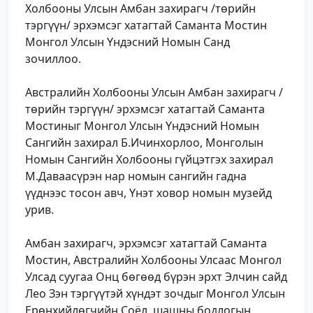
Холбооны Улсын Амбан захирагч /төрийн
тэргүүн/ эрхэмсэг хатагтай Саманта Мостин
Монгол Улсын Үндэсний Номын Санд
зочиллоо.
Австралийн Холбооны Улсын Амбан захирагч /
төрийн тэргүүн/ эрхэмсэг хатагтай Саманта
Мостиныг Монгол Улсын Үндэсний Номын
Сангийн захирал Б.Ичинхорлоо, Монголын
Номын Сангийн Холбооны гүйцэтгэх захирал
М.Даваасүрэн нар номын сангийн гадна
үүднээс тосон авч, Үнэт ховор номын музейд
урив.
Амбан захирагч, эрхэмсэг хатагтай Саманта
Мостин, Австралийн Холбооны Улсаас Монгол
Улсад суугаа Онц бөгөөд бүрэн эрхт Элчин сайд
Лео Зэн тэргүүтэй хүндэт зочдыг Монгол Улсын
Ерөнхийлөгчийн Соёл, шашны бодлогын