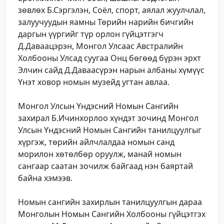
зөвлөх Б.Сэргэлэн, Соёл, спорт, аялал жуулчлал,
залуучуудын яамны Төрийн нарийн бичгийн
даргын үүргийг түр орлон гүйцэтгэгч
Д.Даваацэрэн, Монгол Улсаас Австралийн
Холбооны Улсад суугаа Онц бөгөөд бүрэн эрхт
Элчин сайд Д.Даваасүрэн нарын албаны хүмүүс
Үнэт ховор номын музейд угтан авлаа.
Монгол Улсын Үндэсний Номын Сангийн
захирал Б.Ичинхорлоо хүндэт зочинд Монгол
Улсын Үндэсний Номын Сангийн танилцуулгыг
хүргэж, төрийн айлчлалдаа номын санд
морилон хөтөлбөр оруулж, манай номын
сангаар саатан зочилж байгаад нэн баяртай
байна хэмээв.
Номын сангийн захирлын танилцуулгын дараа
Монголын Номын Сангийн Холбооны гүйцэтгэх