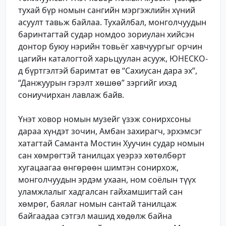
тухай бүр номын сангийн мэргэжлийн хүний
асуулт тавьж байлаа. Тухайлбал, монголчуудын
баринтагтай судар номдоо зориулан хийсэн
донтор буюу нэрийн товьёг хавчуургыг орчин
цагийн каталогтой харьцуулан асууж, ЮНЕСКО-
д бүртгэлтэй баримтат өв “Сахиусан дара эх”,
“Данжуурын гэрэлт хөшөө” зэргийг ихэд
сониучирхан лавлаж байв.
Үнэт ховор номын музейг үзэж сонирхсоны
дараа хүндэт зочин, Амбан захирагч, эрхэмсэг
хатагтай Саманта Мостин Хуучин судар номын
сан хөмрөгтэй танилцах үеэрээ хөтөлбөрт
хугацаагаа өнгөрөөн шимтэн сонирхож,
монголчуудын эрдэм ухаан, ном соёлын түүх
уламжлалыг хадгалсан гайхамшигтай сан
хөмрөг, баялаг номын сантай танилцаж
байгаадаа сэтгэл машид хөдөлж байна