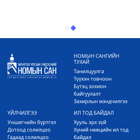
НОМЫН САНГИЙН
ТУХАЙ
Танилцуулга
Түүхэн товчоон
Бүтэц зохион
байгуулалт
Захирлын мэндчилгээ
ҮЙЛЧИЛГЭЭ
ИЛ ТОД БАЙДАЛ
Уншигчийн бүртгэл
Хууль эрх зүй
Дотоод солилцоо
Хүний нөөцийн ил тод
Гадаад солилцоо
байдал