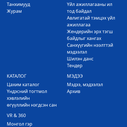
Танхимууд
Үйл ажиллагааны ил
Журам
тод байдал
Авлигатай тэмцэх үйл
ажиллагаа
Жендерийн эрх тэгш
байдлыг хангах
Санхүүгийн нээлттэй
мэдээлэл
Шилэн данс
Тендер
КАТАЛОГ
МЭДЭЭ
Цахим каталог
Mэдээ, мэдээлэл
Үндэсний тогтмол
Архив
хэвлэлийн
өгүүллийн нэгдсэн сан
VR & 360
Mонгол гэр