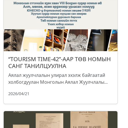
“TOURISM TIME-42”-ААР ТӨВ НОМЫН
САНГ ТАНИЛЦУУЛНА
Аялал жуулчлалын улирал эхэлж байгаатай
холбогдуулан Монголын Аялал Жуулчлалы...
2026/04/21