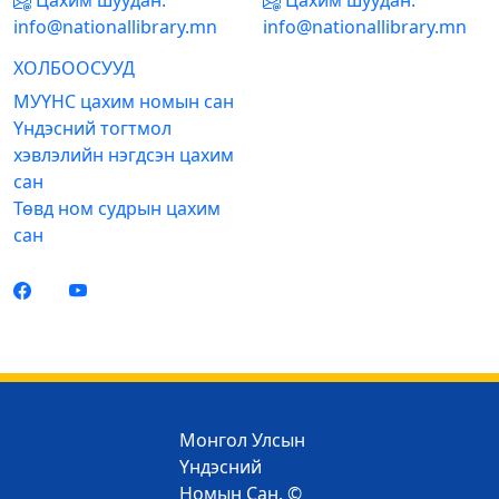
Цахим шуудан:
Цахим шуудан:
info@nationallibrary.mn
info@nationallibrary.mn
ХОЛБООСУУД
МУҮНС цахим номын сан
Үндэсний тогтмол
хэвлэлийн нэгдсэн цахим
сан
Төвд ном судрын цахим
сан
Монгол Улсын
Үндэсний
Номын Сан. ©