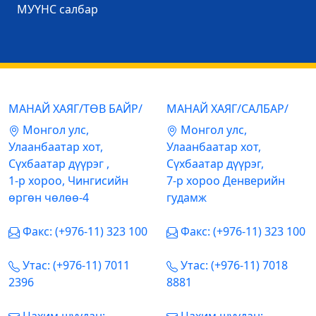
МУҮНС салбар
МАНАЙ ХАЯГ/ТӨВ БАЙР/
МАНАЙ ХАЯГ/САЛБАР/
Mонгол улс,
Mонгол улс,
Улаанбаатар хот,
Улаанбаатар хот,
Сүхбаатар дүүрэг ,
Сүхбаатар дүүрэг,
1-р хороо, Чингисийн
7-р хороо Денверийн
өргөн чөлөө-4
гудамж
Факс: (+976-11) 323 100
Факс: (+976-11) 323 100
Утас: (+976-11) 7011
Утас: (+976-11) 7018
2396
8881