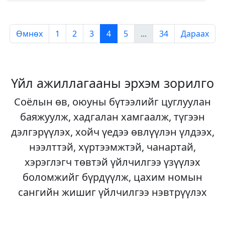
Өмнөх
1
2
3
4
5
...
34
Дараах
Үйл ажиллагааны эрхэм зорилго
Соёлын өв, оюуны бүтээлийг цуглуулан
баяжуулж, хадгалан хамгаалж, түгээн
дэлгэрүүлэх, хойч үедээ өвлүүлэн үлдээх,
нээлттэй, хүртээмжтэй, чанартай,
хэрэглэгч төвтэй үйлчилгээ үзүүлэх
боломжийг бүрдүүлж, цахим номын
сангийн жишиг үйлчилгээ нэвтрүүлэх