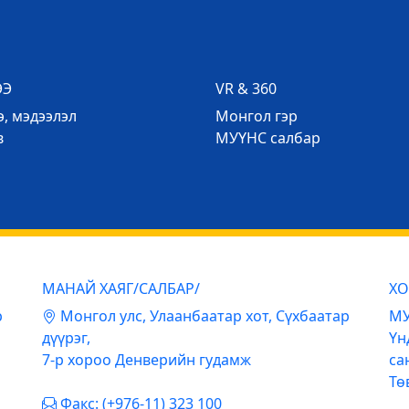
ЭЭ
VR & 360
, мэдээлэл
Mонгол гэр
в
МУҮНС салбар
МАНАЙ ХАЯГ/САЛБАР/
ХО
р
Mонгол улс, Улаанбаатар хот, Сүхбаатар
МУ
дүүрэг,
Үн
7-р хороо Денверийн гудамж
са
Тө
Факс: (+976-11) 323 100