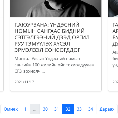
Г.АЮУРЗАНА: ҮНДЭСНИЙ
Г
НОМЫН САНГААС БИДНИЙ
А
СЭТГЭЛГЭЭНИЙ ДЭЭД ОРГИЛ
Б
РУУ ТЭМҮҮЛЭХ ХҮСЭЛ
Д
ЭРМЭЛЗЭЛ СОНСОГДДОГ
Ак
Монгол Улсын Үндэсний номын
би
сангийн 100 жилийн ойг тохиолдуулан
үн
СГЗ, зохиолч ...
2021/11/17
20
Өмнөх
1
...
30
31
32
33
34
Дараах