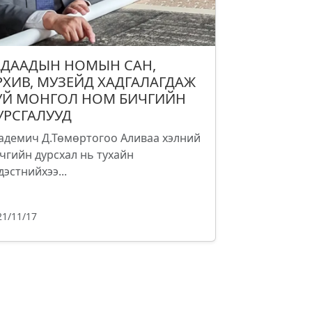
АДААДЫН НОМЫН САН,
РХИВ, МУЗЕЙД ХАДГАЛАГДАЖ
УЙ МОНГОЛ НОМ БИЧГИЙН
УРСГАЛУУД
адемич Д.Төмөртогоо Аливаа хэлний
чгийн дурсхал нь тухайн
дэстнийхээ...
21/11/17