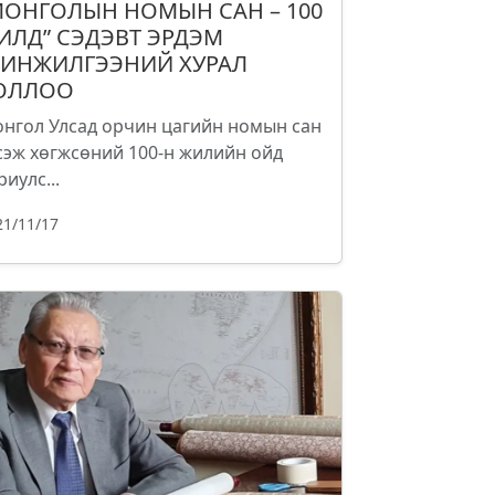
МОНГОЛЫН НОМЫН САН – 100
ИЛД” СЭДЭВТ ЭРДЭМ
ИНЖИЛГЭЭНИЙ ХУРАЛ
ОЛЛОО
нгол Улсад орчин цагийн номын сан
сэж хөгжсөний 100-н жилийн ойд
риулс...
21/11/17