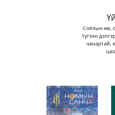
Ү
Соёлын өв, 
түгээн дэлгэ
чанартай, 
цах