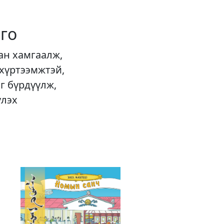
го
ан хамгаалж,
 хүртээмжтэй,
г бүрдүүлж,
үлэх