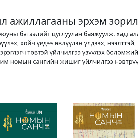
йл ажиллагааны эрхэм зорил
оюуны бүтээлийг цуглуулан баяжуулж, хадгал
рүүлэх, хойч үедээ өвлүүлэн үлдээх, нээлттэй,
хэрэглэгч төвтэй үйлчилгээ үзүүлэх боломжий
им номын сангийн жишиг үйлчилгээ нэвтрү