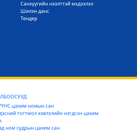
Санхүүгийн нээлттэй мэдээлэл
Шилэн данс
Тендер
ЛБООСУУД
ҮНС цахим номын сан
дэсний тогтмол хэвлэлийн нэгдсэн цахим
н
вд ном судрын цахим сан