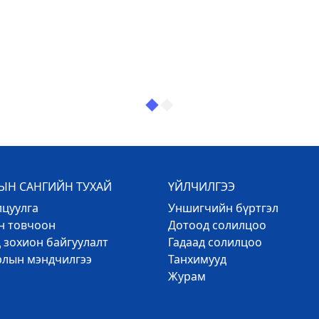
Н САНГИЙН ТУХАЙ
ҮЙЛЧИЛГЭЭ
лцуулга
Уншигчийн бүртгэл
эн товчоон
Дотоод солилцоо
 зохион байгуулалт
Гадаад солилцоо
рлын мэндчилгээ
Танхимууд
Журам