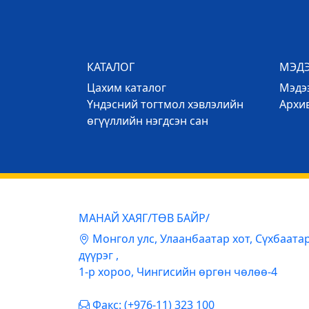
КАТАЛОГ
МЭД
Цахим каталог
Mэдээ
Үндэсний тогтмол хэвлэлийн
Архи
өгүүллийн нэгдсэн сан
МАНАЙ ХАЯГ/ТӨВ БАЙР/
Mонгол улс, Улаанбаатар хот, Сүхбаата
дүүрэг ,
1-р хороо, Чингисийн өргөн чөлөө-4
Факс: (+976-11) 323 100