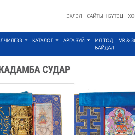
ЭХЛЭЛ
САЙТЫН БҮТЭЦ
ХО
ЙЛЧИЛГЭЭ
КАТАЛОГ
АРГА ЗҮЙ
ИЛ ТОД
VR & 3
БАЙДАЛ