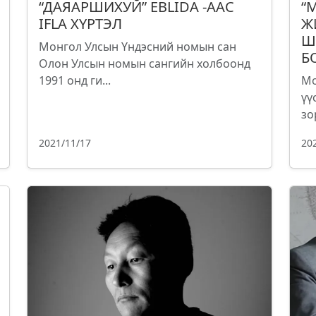
“ДАЯАРШИХУЙ” EBLIDA -ААС
“
IFLA ХҮРТЭЛ
Ж
Ш
Монгол Улсын Үндэсний номын сан
Б
Олон Улсын номын сангийн холбоонд
1991 онд ги...
Мо
үү
зо
2021/11/17
20