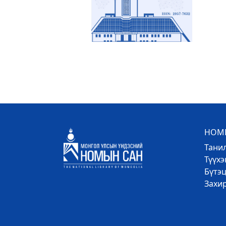
НОМЫ
Тани
Түүх
Бүтэц
Захи