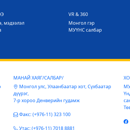
ЭЭ
VR & 360
, мэдээлэл
Mонгол гэр
в
МУҮНС салбар
МАНАЙ ХАЯГ/САЛБАР/
ХО
р
Mонгол улс, Улаанбаатар хот, Сүхбаатар
МУ
дүүрэг,
Үн
7-р хороо Денверийн гудамж
са
Тө
Факс: (+976-11) 323 100
Утас: (+976-11) 7018 8881