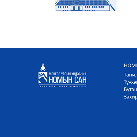
НОМЫ
Тани
Түүх
Бүтэц
Захи