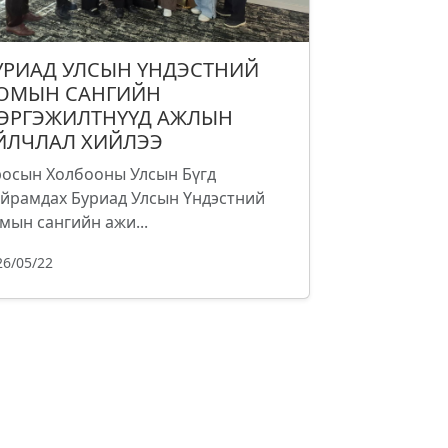
УРИАД УЛСЫН ҮНДЭСТНИЙ
ОМЫН САНГИЙН
ЭРГЭЖИЛТНҮҮД АЖЛЫН
ЙЛЧЛАЛ ХИЙЛЭЭ
осын Холбооны Улсын Бүгд
йрамдах Буриад Улсын Үндэстний
мын сангийн ажи...
26/05/22