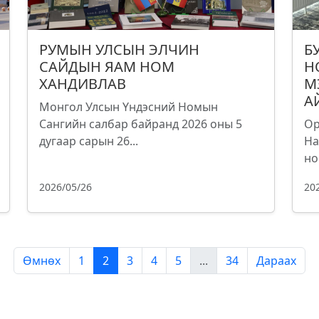
РУМЫН УЛСЫН ЭЛЧИН
Б
САЙДЫН ЯАМ НОМ
Н
ХАНДИВЛАВ
М
А
Монгол Улсын Үндэсний Номын
Сангийн салбар байранд 2026 оны 5
Ор
дугаар сарын 26...
На
но
2026/05/26
20
Өмнөх
1
2
3
4
5
...
34
Дараах