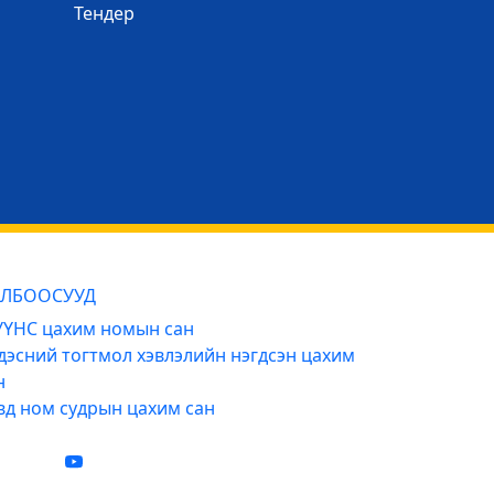
Тендер
ЛБООСУУД
ҮНС цахим номын сан
дэсний тогтмол хэвлэлийн нэгдсэн цахим
н
вд ном судрын цахим сан