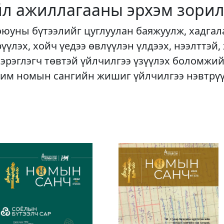
йл ажиллагааны эрхэм зорил
оюуны бүтээлийг цуглуулан баяжуулж, хадгал
рүүлэх, хойч үедээ өвлүүлэн үлдээх, нээлттэй,
хэрэглэгч төвтэй үйлчилгээ үзүүлэх боломжий
им номын сангийн жишиг үйлчилгээ нэвтрү