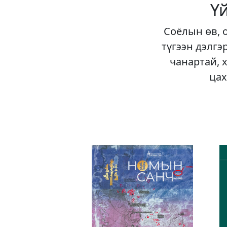
Ү
Соёлын өв, 
түгээн дэлгэ
чанартай, 
цах