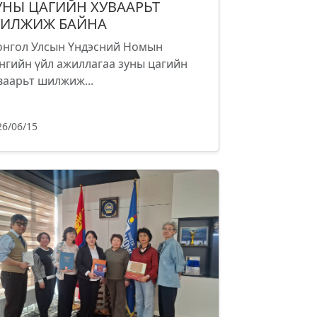
УНЫ ЦАГИЙН ХУВААРЬТ
ИЛЖИЖ БАЙНА
нгол Улсын Үндэсний Номын
нгийн үйл ажиллагаа зуны цагийн
ваарьт шилжиж...
26/06/15