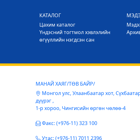
КАТАЛОГ
МЭД
Цахим каталог
Mэдээ
Үндэсний тогтмол хэвлэлийн
Архи
өгүүллийн нэгдсэн сан
МАНАЙ ХАЯГ/ТӨВ БАЙР/
Mонгол улс, Улаанбаатар хот, Сүхбаата
дүүрэг ,
1-р хороо, Чингисийн өргөн чөлөө-4
Факс: (+976-11) 323 100
Утас: (+976-11) 7011 2396