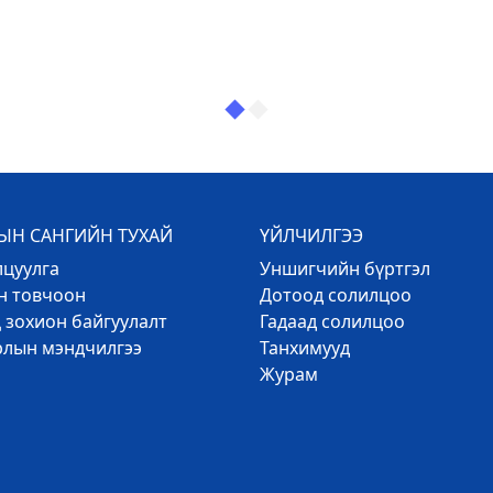
Н САНГИЙН ТУХАЙ
ҮЙЛЧИЛГЭЭ
лцуулга
Уншигчийн бүртгэл
эн товчоон
Дотоод солилцоо
 зохион байгуулалт
Гадаад солилцоо
рлын мэндчилгээ
Танхимууд
Журам