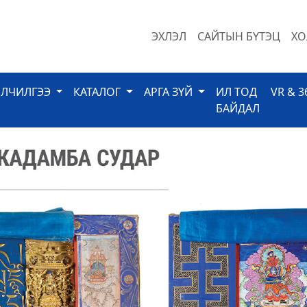
ЭХЛЭЛ
САЙТЫН БҮТЭЦ
ХО
ЙЛЧИЛГЭЭ
КАТАЛОГ
АРГА ЗҮЙ
ИЛ ТОД
VR & 3
БАЙДАЛ