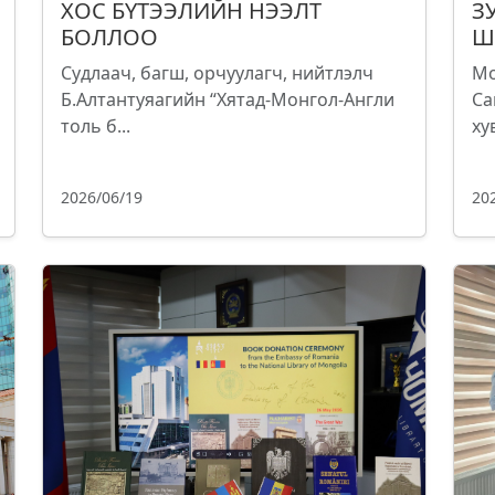
ХОС БҮТЭЭЛИЙН НЭЭЛТ
З
БОЛЛОО
Ш
Судлаач, багш, орчуулагч, нийтлэлч
Мо
Б.Алтантуяагийн “Хятад-Монгол-Англи
Са
толь б...
ху
2026/06/19
20