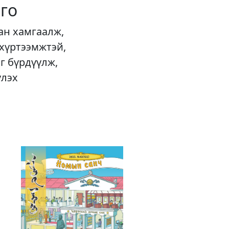
го
ан хамгаалж,
 хүртээмжтэй,
г бүрдүүлж,
үлэх