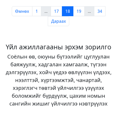
Өмнөх
1
...
17
18
19
...
34
Дараах
Үйл ажиллагааны эрхэм зорилго
Соёлын өв, оюуны бүтээлийг цуглуулан
баяжуулж, хадгалан хамгаалж, түгээн
дэлгэрүүлэх, хойч үедээ өвлүүлэн үлдээх,
нээлттэй, хүртээмжтэй, чанартай,
хэрэглэгч төвтэй үйлчилгээ үзүүлэх
боломжийг бүрдүүлж, цахим номын
сангийн жишиг үйлчилгээ нэвтрүүлэх