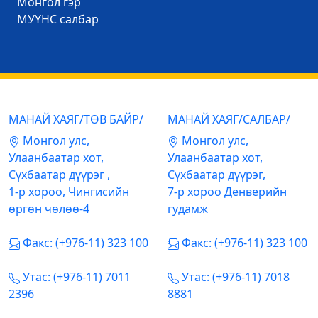
Mонгол гэр
МУҮНС салбар
МАНАЙ ХАЯГ/ТӨВ БАЙР/
МАНАЙ ХАЯГ/САЛБАР/
Mонгол улс,
Mонгол улс,
Улаанбаатар хот,
Улаанбаатар хот,
Сүхбаатар дүүрэг ,
Сүхбаатар дүүрэг,
1-р хороо, Чингисийн
7-р хороо Денверийн
өргөн чөлөө-4
гудамж
Факс: (+976-11) 323 100
Факс: (+976-11) 323 100
Утас: (+976-11) 7011
Утас: (+976-11) 7018
2396
8881