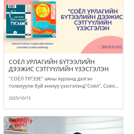
СОЁЛ УРЛАГИЙН БҮТЭЭЛИЙН
ДЭЭЖИС СЭТГҮҮЛИЙН ҮЗЭСГЭЛЭН
"СОЁЛ ТҮГЭЭЕ" аяны хүрээнд дэлгэн
толилуулж буй энэхүү үзэсгэлэнд"Соёл", Соёл...
2025/10/15