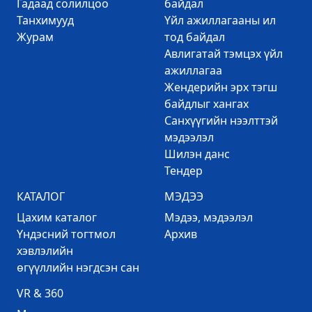
Гадаад солилцоо
байдал
Танхимууд
Үйл ажиллагааны ил
Журам
тод байдал
Авлигатай тэмцэх үйл
ажиллагаа
Жендерийн эрх тэгш
байдлыг хангах
Санхүүгийн нээлттэй
мэдээлэл
Шилэн данс
Тендер
КАТАЛОГ
МЭДЭЭ
Цахим каталог
Mэдээ, мэдээлэл
Үндэсний тогтмол
Архив
хэвлэлийн
өгүүллийн нэгдсэн сан
VR & 360