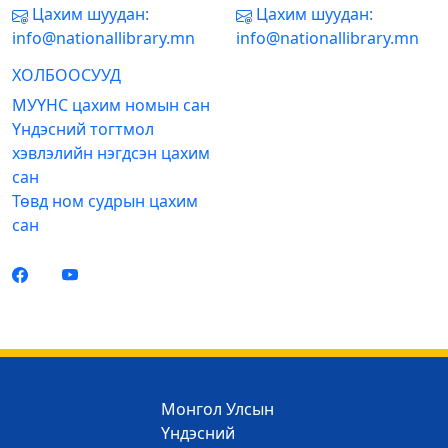
Цахим шуудан:
Цахим шуудан:
info@nationallibrary.mn
info@nationallibrary.mn
ХОЛБООСУУД
МУҮНС цахим номын сан
Үндэсний тогтмол
хэвлэлийн нэгдсэн цахим
сан
Төвд ном судрын цахим
сан
Монгол Улсын
Үндэсний