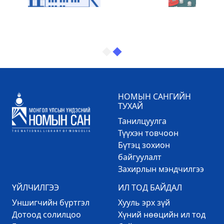
НОМЫН САНГИЙН
ТУХАЙ
Танилцуулга
Түүхэн товчоон
Бүтэц зохион
байгуулалт
Захирлын мэндчилгээ
ҮЙЛЧИЛГЭЭ
ИЛ ТОД БАЙДАЛ
Уншигчийн бүртгэл
Хууль эрх зүй
Дотоод солилцоо
Хүний нөөцийн ил тод