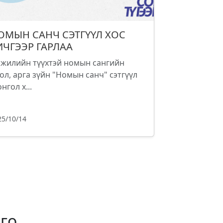
ОМЫН САНЧ СЭТГҮҮЛ ХОС
ИЧГЭЭР ГАРЛАА
 жилийн түүхтэй номын сангийн
ол, арга зүйн "Номын санч" сэтгүүл
нгол х...
25/10/14
го