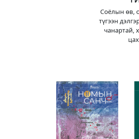
Соёлын өв, 
түгээн дэлгэ
чанартай, 
цах