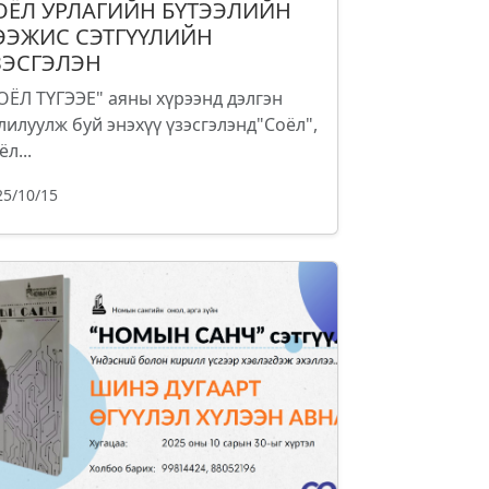
ОЁЛ УРЛАГИЙН БҮТЭЭЛИЙН
ЭЭЖИС СЭТГҮҮЛИЙН
ЗЭСГЭЛЭН
ОЁЛ ТҮГЭЭЕ" аяны хүрээнд дэлгэн
лилуулж буй энэхүү үзэсгэлэнд"Соёл",
ёл...
25/10/15