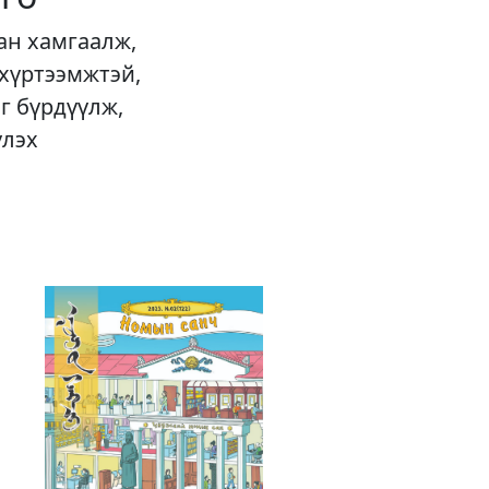
ан хамгаалж,
 хүртээмжтэй,
г бүрдүүлж,
үлэх