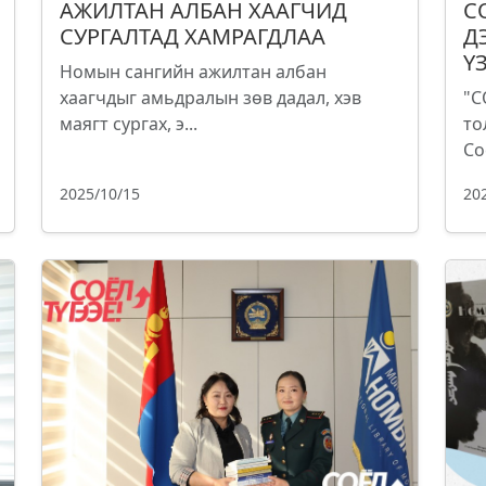
АЖИЛТАН АЛБАН ХААГЧИД
С
СУРГАЛТАД ХАМРАГДЛАА
Д
Ү
Номын сангийн ажилтан албан
хаагчдыг амьдралын зөв дадал, хэв
"С
маягт сургах, э...
то
Со
2025/10/15
20