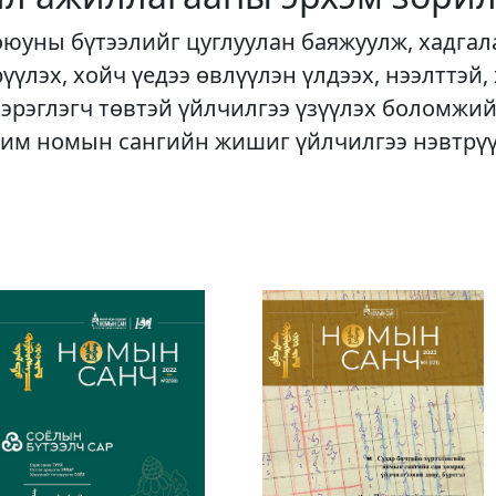
оюуны бүтээлийг цуглуулан баяжуулж, хадгал
рүүлэх, хойч үедээ өвлүүлэн үлдээх, нээлттэй,
хэрэглэгч төвтэй үйлчилгээ үзүүлэх боломжий
им номын сангийн жишиг үйлчилгээ нэвтрү