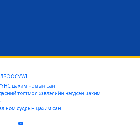
ЛБООСУУД
ҮНС цахим номын сан
дэсний тогтмол хэвлэлийн нэгдсэн цахим
н
вд ном судрын цахим сан