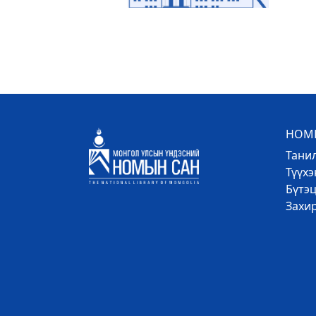
НОМЫ
Тани
Түүх
Бүтэц
Захи