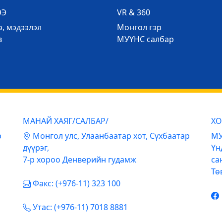
ЭЭ
VR & 360
, мэдээлэл
Mонгол гэр
в
МУҮНС салбар
МАНАЙ ХАЯГ/САЛБАР/
ХО
р
Mонгол улс, Улаанбаатар хот, Сүхбаатар
МУ
дүүрэг,
Үн
7-р хороо Денверийн гудамж
са
Тө
Факс: (+976-11) 323 100
Утас: (+976-11) 7018 8881