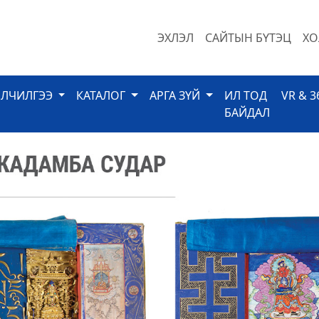
ЭХЛЭЛ
САЙТЫН БҮТЭЦ
ХО
ЙЛЧИЛГЭЭ
КАТАЛОГ
АРГА ЗҮЙ
ИЛ ТОД
VR & 3
БАЙДАЛ