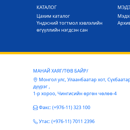
КАТАЛОГ
МЭД
Цахим каталог
Mэдээ
Үндэсний тогтмол хэвлэлийн
Архи
өгүүллийн нэгдсэн сан
МАНАЙ ХАЯГ/ТӨВ БАЙР/
Mонгол улс, Улаанбаатар хот, Сүхбаата
дүүрэг ,
1-р хороо, Чингисийн өргөн чөлөө-4
Факс: (+976-11) 323 100
Утас: (+976-11) 7011 2396