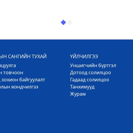
Н САНГИЙН ТУХАЙ
ҮЙЛЧИЛГЭЭ
лцуулга
Уншигчийн бүртгэл
эн товчоон
Дотоод солилцоо
 зохион байгуулалт
Гадаад солилцоо
рлын мэндчилгээ
Танхимууд
Журам