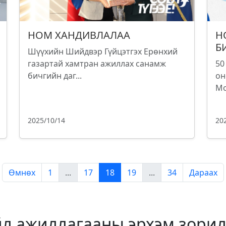
НОМ ХАНДИВЛАЛАА
Н
Б
Шүүхийн Шийдвэр Гүйцэтгэх Ерөнхий
газартай хамтран ажиллах санамж
50
бичгийн даг...
он
Мо
2025/10/14
20
Өмнөх
1
...
17
18
19
...
34
Дараах
йл ажиллагааны эрхэм зорил