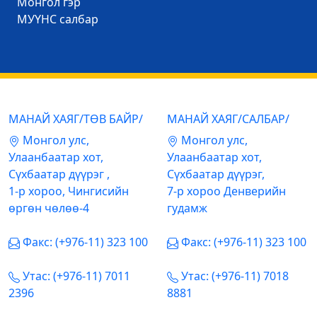
Mонгол гэр
МУҮНС салбар
МАНАЙ ХАЯГ/ТӨВ БАЙР/
МАНАЙ ХАЯГ/САЛБАР/
Mонгол улс,
Mонгол улс,
Улаанбаатар хот,
Улаанбаатар хот,
Сүхбаатар дүүрэг ,
Сүхбаатар дүүрэг,
1-р хороо, Чингисийн
7-р хороо Денверийн
өргөн чөлөө-4
гудамж
Факс: (+976-11) 323 100
Факс: (+976-11) 323 100
Утас: (+976-11) 7011
Утас: (+976-11) 7018
2396
8881