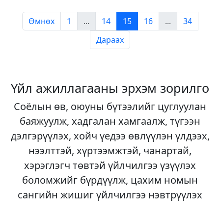
Өмнөх
1
...
14
15
16
...
34
Дараах
Үйл ажиллагааны эрхэм зорилго
Соёлын өв, оюуны бүтээлийг цуглуулан
баяжуулж, хадгалан хамгаалж, түгээн
дэлгэрүүлэх, хойч үедээ өвлүүлэн үлдээх,
нээлттэй, хүртээмжтэй, чанартай,
хэрэглэгч төвтэй үйлчилгээ үзүүлэх
боломжийг бүрдүүлж, цахим номын
сангийн жишиг үйлчилгээ нэвтрүүлэх