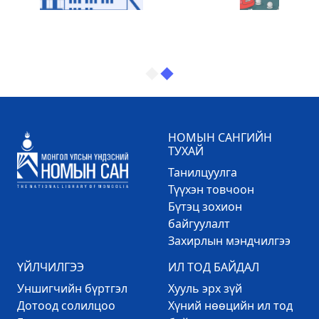
НОМЫН САНГИЙН
ТУХАЙ
Танилцуулга
Түүхэн товчоон
Бүтэц зохион
байгуулалт
Захирлын мэндчилгээ
ҮЙЛЧИЛГЭЭ
ИЛ ТОД БАЙДАЛ
Уншигчийн бүртгэл
Хууль эрх зүй
Дотоод солилцоо
Хүний нөөцийн ил тод