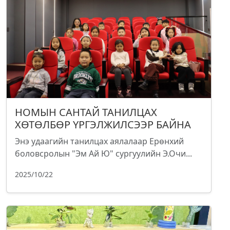
НОМЫН САНТАЙ ТАНИЛЦАХ
ХӨТӨЛБӨР ҮРГЭЛЖИЛСЭЭР БАЙНА
Энэ удаагийн танилцах аялалаар Ерөнхий
боловсролын "Эм Ай Ю" сургуулийн Э.Очи...
2025/10/22