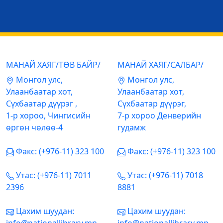
МАНАЙ ХАЯГ/ТӨВ БАЙР/
МАНАЙ ХАЯГ/САЛБАР/
Mонгол улс,
Mонгол улс,
Улаанбаатар хот,
Улаанбаатар хот,
Сүхбаатар дүүрэг ,
Сүхбаатар дүүрэг,
1-р хороо, Чингисийн
7-р хороо Денверийн
өргөн чөлөө-4
гудамж
Факс: (+976-11) 323 100
Факс: (+976-11) 323 100
Утас: (+976-11) 7011
Утас: (+976-11) 7018
2396
8881
Цахим шуудан:
Цахим шуудан: