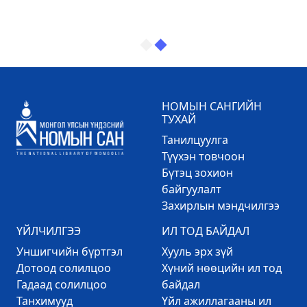
НОМЫН САНГИЙН
ТУХАЙ
Танилцуулга
Түүхэн товчоон
Бүтэц зохион
байгуулалт
Захирлын мэндчилгээ
ҮЙЛЧИЛГЭЭ
ИЛ ТОД БАЙДАЛ
Уншигчийн бүртгэл
Хууль эрх зүй
Дотоод солилцоо
Хүний нөөцийн ил тод
Гадаад солилцоо
байдал
Танхимууд
Үйл ажиллагааны ил