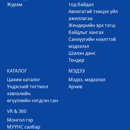
Журам
тод байдал
Авлигатай тэмцэх үйл
ажиллагаа
Жендерийн эрх тэгш
байдлыг хангах
Санхүүгийн нээлттэй
мэдээлэл
Шилэн данс
Тендер
КАТАЛОГ
МЭДЭЭ
Цахим каталог
Mэдээ, мэдээлэл
Үндэсний тогтмол
Архив
хэвлэлийн
өгүүллийн нэгдсэн сан
VR & 360
Mонгол гэр
МУҮНС салбар