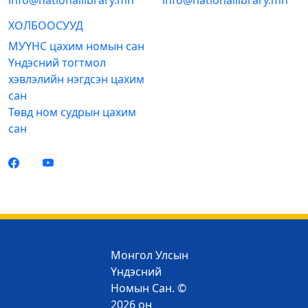
info@nationallibrary.mn
info@nationallibrary.mn
ХОЛБООСУУД
МУҮНС цахим номын сан
Үндэсний тогтмол
хэвлэлийн нэгдсэн цахим
сан
Төвд ном судрын цахим
сан
Монгол Улсын
Үндэсний
Номын Сан. ©
2026 он