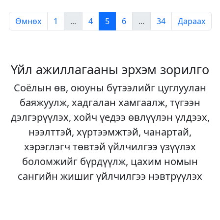
Өмнөх
1
...
4
5
6
...
34
Дараах
Үйл ажиллагааны эрхэм зорилго
Соёлын өв, оюуны бүтээлийг цуглуулан
баяжуулж, хадгалан хамгаалж, түгээн
дэлгэрүүлэх, хойч үедээ өвлүүлэн үлдээх,
нээлттэй, хүртээмжтэй, чанартай,
хэрэглэгч төвтэй үйлчилгээ үзүүлэх
боломжийг бүрдүүлж, цахим номын
сангийн жишиг үйлчилгээ нэвтрүүлэх