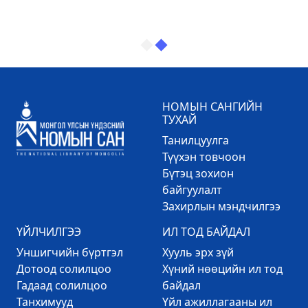
НОМЫН САНГИЙН
ТУХАЙ
Танилцуулга
Түүхэн товчоон
Бүтэц зохион
байгуулалт
Захирлын мэндчилгээ
ҮЙЛЧИЛГЭЭ
ИЛ ТОД БАЙДАЛ
Уншигчийн бүртгэл
Хууль эрх зүй
Дотоод солилцоо
Хүний нөөцийн ил тод
Гадаад солилцоо
байдал
Танхимууд
Үйл ажиллагааны ил