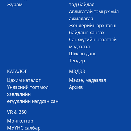
Журам
тод байдал
Авлигатай тэмцэх үйл
ажиллагаа
Жендерийн эрх тэгш
байдлыг хангах
Санхүүгийн нээлттэй
мэдээлэл
Шилэн данс
Тендер
КАТАЛОГ
МЭДЭЭ
Цахим каталог
Mэдээ, мэдээлэл
Үндэсний тогтмол
Архив
хэвлэлийн
өгүүллийн нэгдсэн сан
VR & 360
Mонгол гэр
МУҮНС салбар