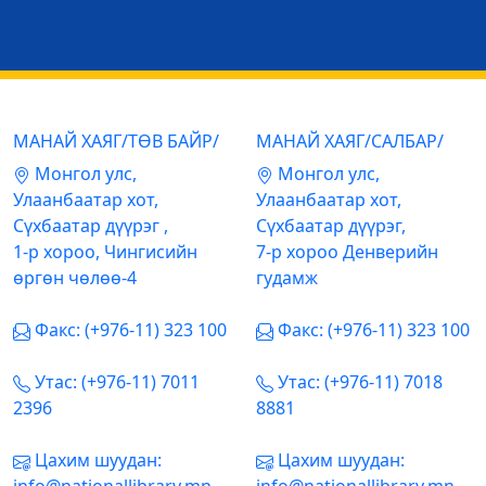
МАНАЙ ХАЯГ/ТӨВ БАЙР/
МАНАЙ ХАЯГ/САЛБАР/
Mонгол улс,
Mонгол улс,
Улаанбаатар хот,
Улаанбаатар хот,
Сүхбаатар дүүрэг ,
Сүхбаатар дүүрэг,
1-р хороо, Чингисийн
7-р хороо Денверийн
өргөн чөлөө-4
гудамж
Факс: (+976-11) 323 100
Факс: (+976-11) 323 100
Утас: (+976-11) 7011
Утас: (+976-11) 7018
2396
8881
Цахим шуудан:
Цахим шуудан: