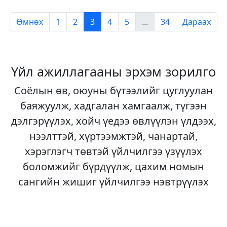
Өмнөх
1
2
3
4
5
...
34
Дараах
Үйл ажиллагааны эрхэм зорилго
Соёлын өв, оюуны бүтээлийг цуглуулан
баяжуулж, хадгалан хамгаалж, түгээн
дэлгэрүүлэх, хойч үедээ өвлүүлэн үлдээх,
нээлттэй, хүртээмжтэй, чанартай,
хэрэглэгч төвтэй үйлчилгээ үзүүлэх
боломжийг бүрдүүлж, цахим номын
сангийн жишиг үйлчилгээ нэвтрүүлэх