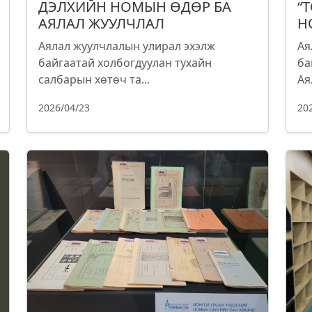
ДЭЛХИЙН НОМЫН ӨДӨР БА
“
АЯЛАЛ ЖУУЛЧЛАЛ
Н
Аялал жуулчлалын улирал эхэлж
Ая
байгаатай холбогдуулан тухайн
ба
салбарын хөтөч та...
Ая
2026/04/23
20