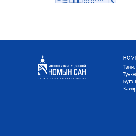
НОМЫ
Тани
Түүх
Бүтэц
Захи