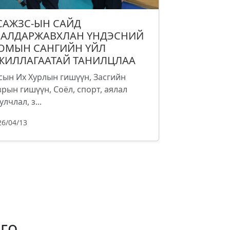
САЖЗС-ЫН САЙД
.АЛДАРЖАВХЛАН ҮНДЭСНИЙ
ОМЫН САНГИЙН ҮЙЛ
ЖИЛЛАГААТАЙ ТАНИЛЦЛАА
сын Их Хурлын гишүүн, Засгийн
зрын гишүүн, Соёл, спорт, аялал
улчлал, з...
26/04/13
го