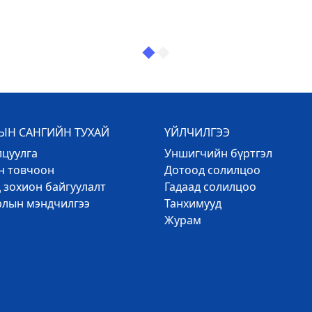
Н САНГИЙН ТУХАЙ
ҮЙЛЧИЛГЭЭ
лцуулга
Уншигчийн бүртгэл
эн товчоон
Дотоод солилцоо
 зохион байгуулалт
Гадаад солилцоо
рлын мэндчилгээ
Танхимууд
Журам