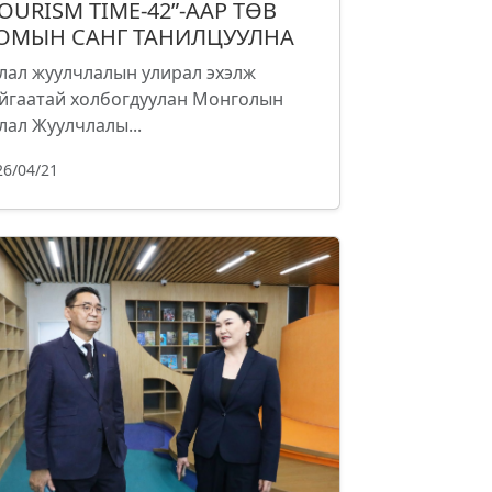
TOURISM TIME-42”-ААР ТӨВ
ОМЫН САНГ ТАНИЛЦУУЛНА
лал жуулчлалын улирал эхэлж
йгаатай холбогдуулан Монголын
лал Жуулчлалы...
26/04/21