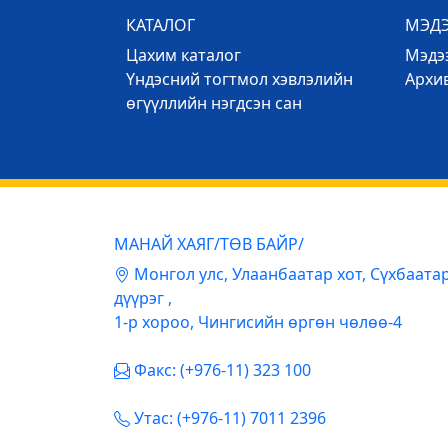
КАТАЛОГ
МЭД
Цахим каталог
Mэдээ
Үндэсний тогтмол хэвлэлийн
Архи
өгүүллийн нэгдсэн сан
МАНАЙ ХАЯГ/ТӨВ БАЙР/
Mонгол улс, Улаанбаатар хот, Сүхбаата
дүүрэг ,
1-р хороо, Чингисийн өргөн чөлөө-4
Факс: (+976-11) 323 100
Утас: (+976-11) 7011 2396