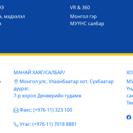
ЭЭ
VR & 360
, мэдээлэл
Mонгол гэр
в
МУҮНС салбар
МАНАЙ ХАЯГ/САЛБАР/
ХО
р
Mонгол улс, Улаанбаатар хот, Сүхбаатар
МУ
дүүрэг,
Үн
7-р хороо Денверийн гудамж
са
Тө
Факс: (+976-11) 323 100
Утас: (+976-11) 7018 8881