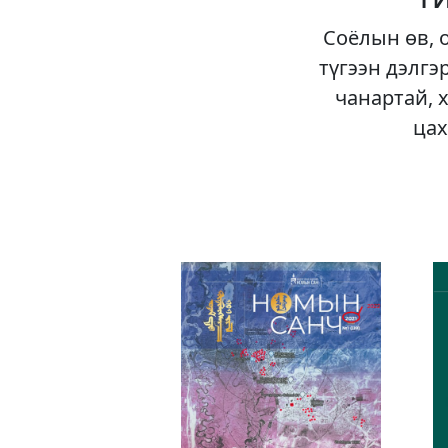
Соёлын өв, 
түгээн дэлгэ
чанартай, 
цах