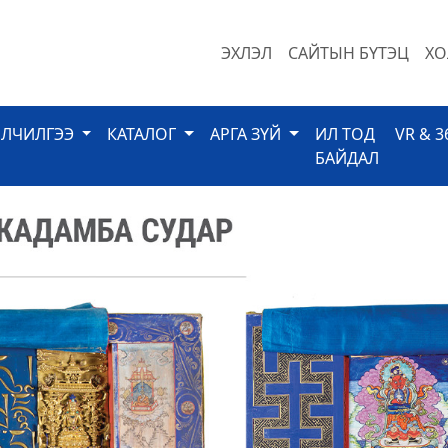
ЭХЛЭЛ
САЙТЫН БҮТЭЦ
ХО
ЙЛЧИЛГЭЭ
КАТАЛОГ
АРГА ЗҮЙ
ИЛ ТОД
VR & 3
БАЙДАЛ