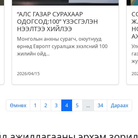
“АЛС ГАЗАР СУРАХААР
С
ОДОГСОД:100” ҮЗЭСГЭЛЭН
Ж
НЭЭЛТЭЭ ХИЙЛЭЭ
Н
А
Монголын анхны сурагч, оюутнууд
өрнөд Европт суралцаж эхэлсний 100
Ул
жилийн ойд...
га
жу
2026/04/15
20
Өмнөх
1
2
3
4
5
...
34
Дараах
йл ажиллагааны эрхэм зорил