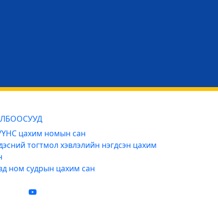
ЛБООСУУД
ҮНС цахим номын сан
дэсний тогтмол хэвлэлийн нэгдсэн цахим
н
вд ном судрын цахим сан