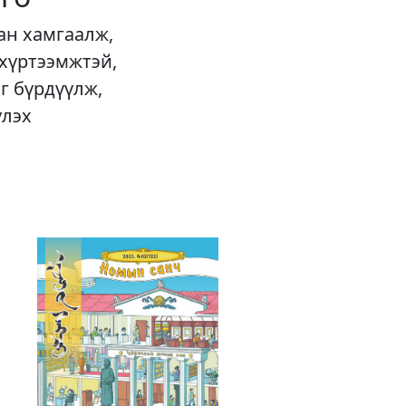
ан хамгаалж,
 хүртээмжтэй,
г бүрдүүлж,
үлэх