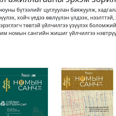
оюуны бүтээлийг цуглуулан баяжуулж, хадгал
рүүлэх, хойч үедээ өвлүүлэн үлдээх, нээлттэй,
хэрэглэгч төвтэй үйлчилгээ үзүүлэх боломжий
им номын сангийн жишиг үйлчилгээ нэвтрү