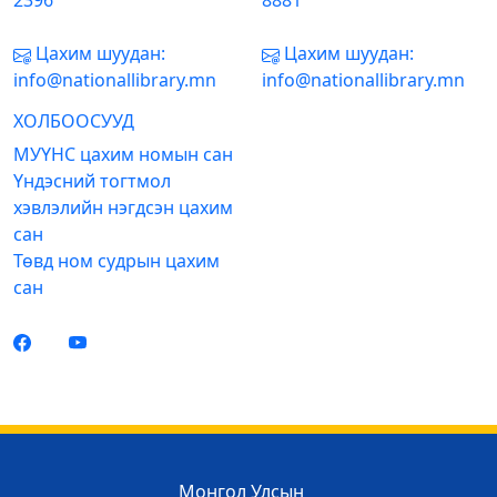
2396
8881
Цахим шуудан:
Цахим шуудан:
info@nationallibrary.mn
info@nationallibrary.mn
ХОЛБООСУУД
МУҮНС цахим номын сан
Үндэсний тогтмол
хэвлэлийн нэгдсэн цахим
сан
Төвд ном судрын цахим
сан
Монгол Улсын