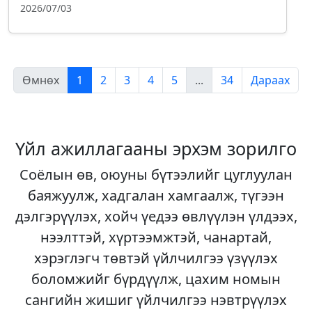
2026/07/03
Өмнөх
1
2
3
4
5
...
34
Дараах
Үйл ажиллагааны эрхэм зорилго
Соёлын өв, оюуны бүтээлийг цуглуулан
баяжуулж, хадгалан хамгаалж, түгээн
дэлгэрүүлэх, хойч үедээ өвлүүлэн үлдээх,
нээлттэй, хүртээмжтэй, чанартай,
хэрэглэгч төвтэй үйлчилгээ үзүүлэх
боломжийг бүрдүүлж, цахим номын
сангийн жишиг үйлчилгээ нэвтрүүлэх