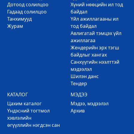
Дотоод солилцоо
Хүний нөөцийн ил тод
Гадаад солилцоо
байдал
Танхимууд
Үйл ажиллагааны ил
Журам
тод байдал
Авлигатай тэмцэх үйл
ажиллагаа
Жендерийн эрх тэгш
байдлыг хангах
Санхүүгийн нээлттэй
мэдээлэл
Шилэн данс
Тендер
КАТАЛОГ
МЭДЭЭ
Цахим каталог
Mэдээ, мэдээлэл
Үндэсний тогтмол
Архив
хэвлэлийн
өгүүллийн нэгдсэн сан