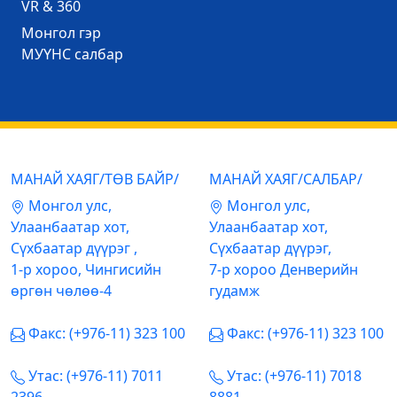
VR & 360
Mонгол гэр
МУҮНС салбар
МАНАЙ ХАЯГ/ТӨВ БАЙР/
МАНАЙ ХАЯГ/САЛБАР/
Mонгол улс,
Mонгол улс,
Улаанбаатар хот,
Улаанбаатар хот,
Сүхбаатар дүүрэг ,
Сүхбаатар дүүрэг,
1-р хороо, Чингисийн
7-р хороо Денверийн
өргөн чөлөө-4
гудамж
Факс: (+976-11) 323 100
Факс: (+976-11) 323 100
Утас: (+976-11) 7011
Утас: (+976-11) 7018