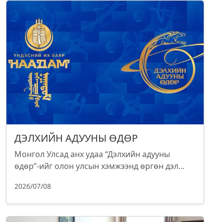
ДЭЛХИЙН АДУУНЫ ӨДӨР
Монгол Улсад анх удаа “Дэлхийн адууны
өдөр”-ийг олон улсын хэмжээнд өргөн дэл...
2026/07/08