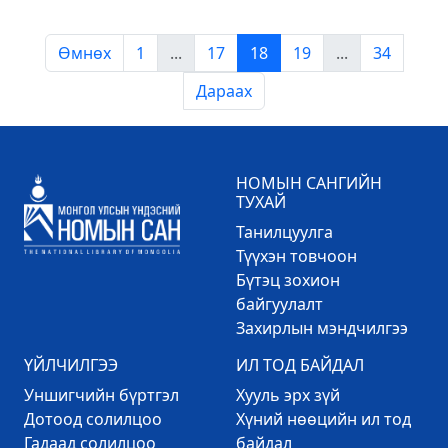
Өмнөх
1
...
17
18
19
...
34
Дараах
НОМЫН САНГИЙН
ТУХАЙ
Танилцуулга
Түүхэн товчоон
Бүтэц зохион
байгуулалт
Захирлын мэндчилгээ
ҮЙЛЧИЛГЭЭ
ИЛ ТОД БАЙДАЛ
Уншигчийн бүртгэл
Хууль эрх зүй
Дотоод солилцоо
Хүний нөөцийн ил тод
Гадаад солилцоо
байдал