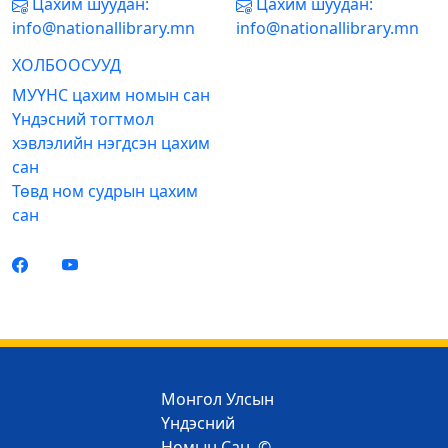
Цахим шуудан:
Цахим шуудан:
info@nationallibrary.mn
info@nationallibrary.mn
ХОЛБООСУУД
МУҮНС цахим номын сан
Үндэсний тогтмол
хэвлэлийн нэгдсэн цахим
сан
Төвд ном судрын цахим
сан
Монгол Улсын
Үндэсний
Номын Сан. ©