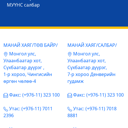
МУҮНС салбар
МАНАЙ ХАЯГ/ТӨВ БАЙР/
МАНАЙ ХАЯГ/САЛБАР/
Mонгол улс,
Mонгол улс,
Улаанбаатар хот,
Улаанбаатар хот,
Сүхбаатар дүүрэг ,
Сүхбаатар дүүрэг,
1-р хороо, Чингисийн
7-р хороо Денверийн
өргөн чөлөө-4
гудамж
Факс: (+976-11) 323 100
Факс: (+976-11) 323 100
Утас: (+976-11) 7011
Утас: (+976-11) 7018
2396
8881