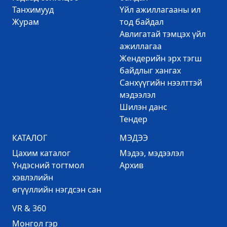
Танхимууд
Үйл ажиллагааны ил
Журам
тод байдал
Авлигатай тэмцэх үйл
ажиллагаа
Жендерийн эрх тэгш
байдлыг хангах
Санхүүгийн нээлттэй
мэдээлэл
Шилэн данс
Тендер
КАТАЛОГ
МЭДЭЭ
Цахим каталог
Mэдээ, мэдээлэл
Үндэсний тогтмол
Архив
хэвлэлийн
өгүүллийн нэгдсэн сан
VR & 360
Mонгол гэр