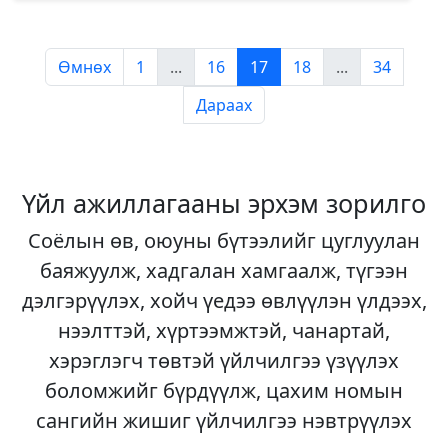
Өмнөх
1
...
16
17
18
...
34
Дараах
Үйл ажиллагааны эрхэм зорилго
Соёлын өв, оюуны бүтээлийг цуглуулан
баяжуулж, хадгалан хамгаалж, түгээн
дэлгэрүүлэх, хойч үедээ өвлүүлэн үлдээх,
нээлттэй, хүртээмжтэй, чанартай,
хэрэглэгч төвтэй үйлчилгээ үзүүлэх
боломжийг бүрдүүлж, цахим номын
сангийн жишиг үйлчилгээ нэвтрүүлэх