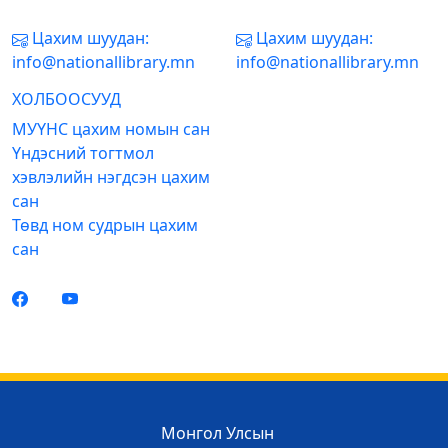
Цахим шуудан:
Цахим шуудан:
info@nationallibrary.mn
info@nationallibrary.mn
ХОЛБООСУУД
МУҮНС цахим номын сан
Үндэсний тогтмол
хэвлэлийн нэгдсэн цахим
сан
Төвд ном судрын цахим
сан
Монгол Улсын