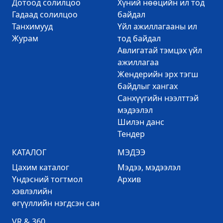
Дотоод солилцоо
Хүний нөөцийн ил тод
Гадаад солилцоо
байдал
Танхимууд
Үйл ажиллагааны ил
Журам
тод байдал
Авлигатай тэмцэх үйл
ажиллагаа
Жендерийн эрх тэгш
байдлыг хангах
Санхүүгийн нээлттэй
мэдээлэл
Шилэн данс
Тендер
КАТАЛОГ
МЭДЭЭ
Цахим каталог
Mэдээ, мэдээлэл
Үндэсний тогтмол
Архив
хэвлэлийн
өгүүллийн нэгдсэн сан
VR & 360