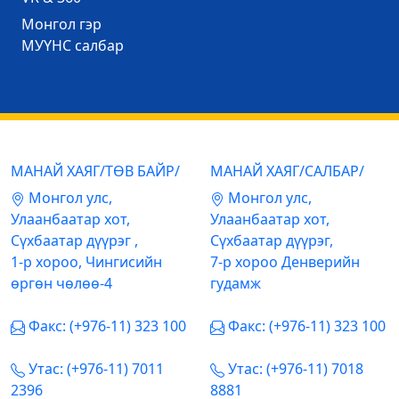
Mонгол гэр
МУҮНС салбар
МАНАЙ ХАЯГ/ТӨВ БАЙР/
МАНАЙ ХАЯГ/САЛБАР/
Mонгол улс,
Mонгол улс,
Улаанбаатар хот,
Улаанбаатар хот,
Сүхбаатар дүүрэг ,
Сүхбаатар дүүрэг,
1-р хороо, Чингисийн
7-р хороо Денверийн
өргөн чөлөө-4
гудамж
Факс: (+976-11) 323 100
Факс: (+976-11) 323 100
Утас: (+976-11) 7011
Утас: (+976-11) 7018
2396
8881