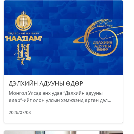
ДЭЛХИЙН АДУУНЫ ӨДӨР
Монгол Улсад анх удаа “Дэлхийн адууны
өдөр”-ийг олон улсын хэмжээнд өргөн дэл...
2026/07/08