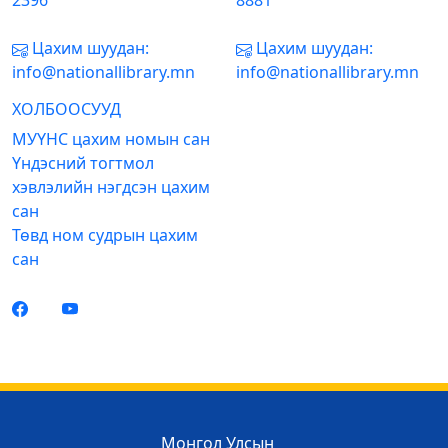
2396
8881
Цахим шуудан:
Цахим шуудан:
info@nationallibrary.mn
info@nationallibrary.mn
ХОЛБООСУУД
МУҮНС цахим номын сан
Үндэсний тогтмол
хэвлэлийн нэгдсэн цахим
сан
Төвд ном судрын цахим
сан
Монгол Улсын