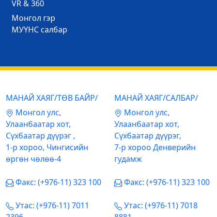
VR & 360
Mонгол гэр
МУҮНС салбар
МАНАЙ ХАЯГ/ТӨВ БАЙР/
МАНАЙ ХАЯГ/САЛБАР/
Mонгол улс,
Mонгол улс,
Улаанбаатар хот,
Улаанбаатар хот,
Сүхбаатар дүүрэг ,
Сүхбаатар дүүрэг,
1-р хороо, Чингисийн
7-р хороо Денверийн
өргөн чөлөө-4
гудамж
Факс: (+976-11) 323 100
Факс: (+976-11) 323 100
Утас: (+976-11) 7011
Утас: (+976-11) 7018