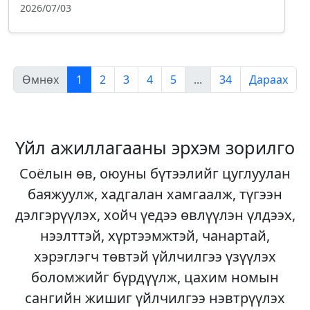
2026/07/03
Өмнөх
1
2
3
4
5
...
34
Дараах
Үйл ажиллагааны эрхэм зорилго
Соёлын өв, оюуны бүтээлийг цуглуулан
баяжуулж, хадгалан хамгаалж, түгээн
дэлгэрүүлэх, хойч үедээ өвлүүлэн үлдээх,
нээлттэй, хүртээмжтэй, чанартай,
хэрэглэгч төвтэй үйлчилгээ үзүүлэх
боломжийг бүрдүүлж, цахим номын
сангийн жишиг үйлчилгээ нэвтрүүлэх