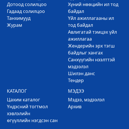
Дотоод солилцоо
Хүний нөөцийн ил тод
Гадаад солилцоо
байдал
Танхимууд
Үйл ажиллагааны ил
Журам
тод байдал
Авлигатай тэмцэх үйл
ажиллагаа
Жендерийн эрх тэгш
байдлыг хангах
Санхүүгийн нээлттэй
мэдээлэл
Шилэн данс
Тендер
КАТАЛОГ
МЭДЭЭ
Цахим каталог
Mэдээ, мэдээлэл
Үндэсний тогтмол
Архив
хэвлэлийн
өгүүллийн нэгдсэн сан