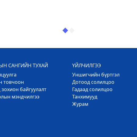
Н САНГИЙН ТУХАЙ
ҮЙЛЧИЛГЭЭ
лцуулга
Уншигчийн бүртгэл
эн товчоон
Дотоод солилцоо
 зохион байгуулалт
Гадаад солилцоо
рлын мэндчилгээ
Танхимууд
Журам