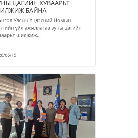
УНЫ ЦАГИЙН ХУВААРЬТ
ИЛЖИЖ БАЙНА
нгол Улсын Үндэсний Номын
нгийн үйл ажиллагаа зуны цагийн
ваарьт шилжиж...
26/06/15