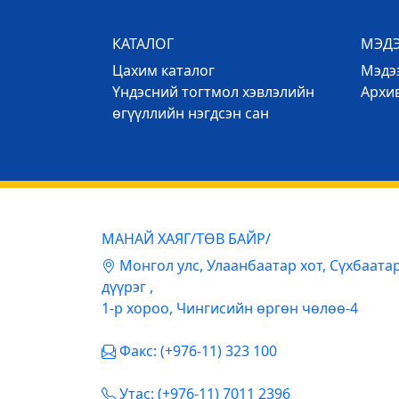
КАТАЛОГ
МЭД
Цахим каталог
Mэдээ
Үндэсний тогтмол хэвлэлийн
Архи
өгүүллийн нэгдсэн сан
МАНАЙ ХАЯГ/ТӨВ БАЙР/
Mонгол улс, Улаанбаатар хот, Сүхбаата
дүүрэг ,
1-р хороо, Чингисийн өргөн чөлөө-4
Факс: (+976-11) 323 100
Утас: (+976-11) 7011 2396