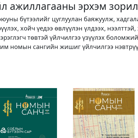
йл ажиллагааны эрхэм зорил
оюуны бүтээлийг цуглуулан баяжуулж, хадгал
рүүлэх, хойч үедээ өвлүүлэн үлдээх, нээлттэй,
хэрэглэгч төвтэй үйлчилгээ үзүүлэх боломжий
им номын сангийн жишиг үйлчилгээ нэвтрү