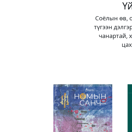
Ү
Соёлын өв, 
түгээн дэлгэ
чанартай, 
цах