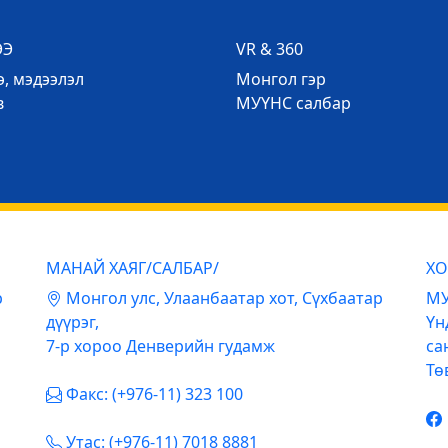
ЭЭ
VR & 360
, мэдээлэл
Mонгол гэр
в
МУҮНС салбар
МАНАЙ ХАЯГ/САЛБАР/
ХО
р
Mонгол улс, Улаанбаатар хот, Сүхбаатар
МУ
дүүрэг,
Үн
7-р хороо Денверийн гудамж
са
Тө
Факс: (+976-11) 323 100
Утас: (+976-11) 7018 8881