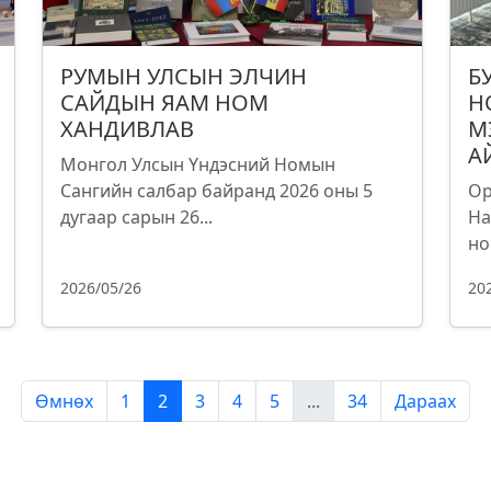
РУМЫН УЛСЫН ЭЛЧИН
Б
САЙДЫН ЯАМ НОМ
Н
ХАНДИВЛАВ
М
А
Монгол Улсын Үндэсний Номын
Сангийн салбар байранд 2026 оны 5
Ор
дугаар сарын 26...
На
но
2026/05/26
20
Өмнөх
1
2
3
4
5
...
34
Дараах