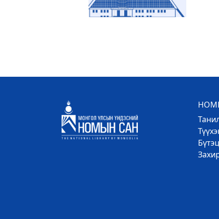
НОМЫ
Тани
Түүх
Бүтэц
Захи