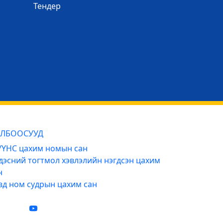
Тендер
ЛБООСУУД
ҮНС цахим номын сан
дэсний тогтмол хэвлэлийн нэгдсэн цахим
н
вд ном судрын цахим сан