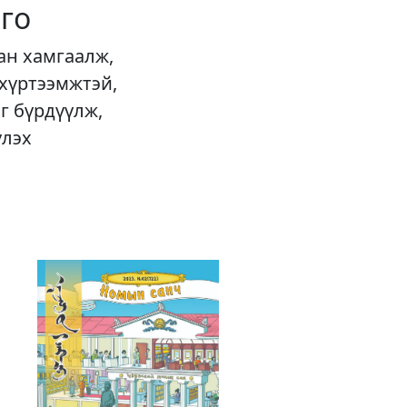
го
ан хамгаалж,
 хүртээмжтэй,
г бүрдүүлж,
үлэх