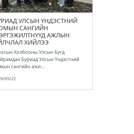
УРИАД УЛСЫН ҮНДЭСТНИЙ
ОМЫН САНГИЙН
ЭРГЭЖИЛТНҮҮД АЖЛЫН
ЙЛЧЛАЛ ХИЙЛЭЭ
осын Холбооны Улсын Бүгд
йрамдах Буриад Улсын Үндэстний
мын сангийн ажи...
26/05/22