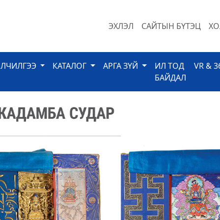
ЭХЛЭЛ
САЙТЫН БҮТЭЦ
ХО
ЙЛЧИЛГЭЭ
КАТАЛОГ
АРГА ЗҮЙ
ИЛ ТОД
VR & 3
БАЙДАЛ