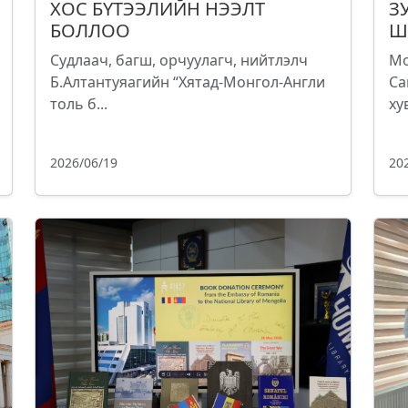
ХОС БҮТЭЭЛИЙН НЭЭЛТ
З
БОЛЛОО
Ш
Судлаач, багш, орчуулагч, нийтлэлч
Мо
Б.Алтантуяагийн “Хятад-Монгол-Англи
Са
толь б...
ху
2026/06/19
20