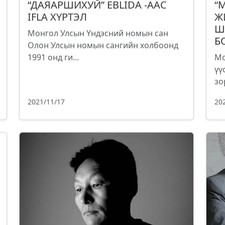
“ДАЯАРШИХУЙ” EBLIDA -ААС
“
IFLA ХҮРТЭЛ
Ж
Ш
Монгол Улсын Үндэсний номын сан
Б
Олон Улсын номын сангийн холбоонд
1991 онд ги...
Мо
үү
зо
2021/11/17
20