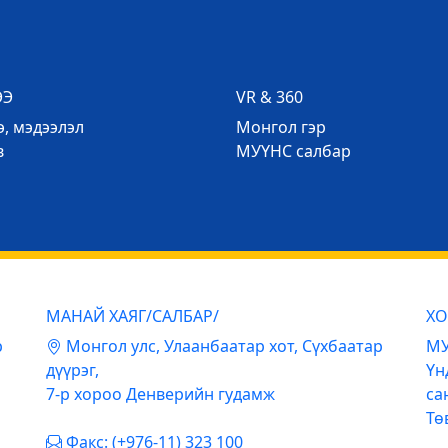
ЭЭ
VR & 360
, мэдээлэл
Mонгол гэр
в
МУҮНС салбар
МАНАЙ ХАЯГ/САЛБАР/
ХО
р
Mонгол улс, Улаанбаатар хот, Сүхбаатар
МУ
дүүрэг,
Үн
7-р хороо Денверийн гудамж
са
Тө
Факс: (+976-11) 323 100