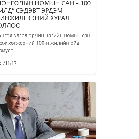
МОНГОЛЫН НОМЫН САН – 100
ИЛД” СЭДЭВТ ЭРДЭМ
ИНЖИЛГЭЭНИЙ ХУРАЛ
ОЛЛОО
нгол Улсад орчин цагийн номын сан
сэж хөгжсөний 100-н жилийн ойд
риулс...
21/11/17