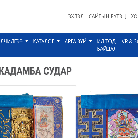
ЭХЛЭЛ
САЙТЫН БҮТЭЦ
ХО
ЙЛЧИЛГЭЭ
КАТАЛОГ
АРГА ЗҮЙ
ИЛ ТОД
VR & 3
БАЙДАЛ