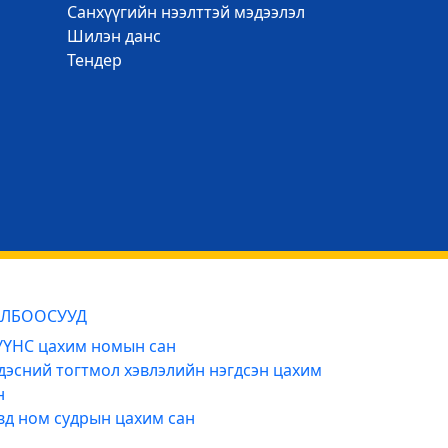
Санхүүгийн нээлттэй мэдээлэл
Шилэн данс
Тендер
ЛБООСУУД
ҮНС цахим номын сан
дэсний тогтмол хэвлэлийн нэгдсэн цахим
н
вд ном судрын цахим сан