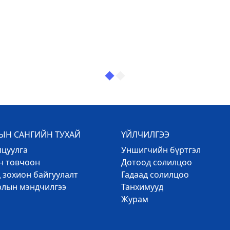
Н САНГИЙН ТУХАЙ
ҮЙЛЧИЛГЭЭ
лцуулга
Уншигчийн бүртгэл
эн товчоон
Дотоод солилцоо
 зохион байгуулалт
Гадаад солилцоо
рлын мэндчилгээ
Танхимууд
Журам