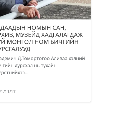
АДААДЫН НОМЫН САН,
РХИВ, МУЗЕЙД ХАДГАЛАГДАЖ
УЙ МОНГОЛ НОМ БИЧГИЙН
УРСГАЛУУД
адемич Д.Төмөртогоо Аливаа хэлний
чгийн дурсхал нь тухайн
дэстнийхээ...
21/11/17