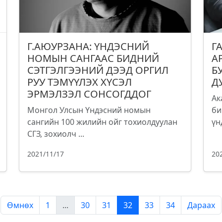
Г.АЮУРЗАНА: ҮНДЭСНИЙ
Г
НОМЫН САНГААС БИДНИЙ
А
СЭТГЭЛГЭЭНИЙ ДЭЭД ОРГИЛ
Б
РУУ ТЭМҮҮЛЭХ ХҮСЭЛ
Д
ЭРМЭЛЗЭЛ СОНСОГДДОГ
Ак
Монгол Улсын Үндэсний номын
би
сангийн 100 жилийн ойг тохиолдуулан
үн
СГЗ, зохиолч ...
2021/11/17
20
Өмнөх
1
...
30
31
32
33
34
Дараах