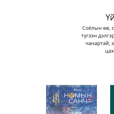
Ү
Соёлын өв, 
түгээн дэлгэ
чанартай, 
цах