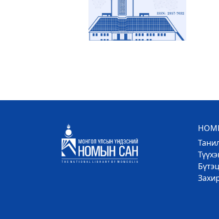
НОМЫ
Тани
Түүх
Бүтэц
Захи