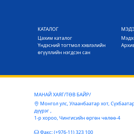
КАТАЛОГ
МЭД
Цахим каталог
Mэдээ
Үндэсний тогтмол хэвлэлийн
Архи
өгүүллийн нэгдсэн сан
МАНАЙ ХАЯГ/ТӨВ БАЙР/
Mонгол улс, Улаанбаатар хот, Сүхбаата
дүүрэг ,
1-р хороо, Чингисийн өргөн чөлөө-4
Факс: (+976-11) 323 100