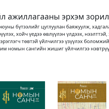
йл ажиллагааны эрхэм зорил
оюуны бүтээлийг цуглуулан баяжуулж, хадгал
рүүлэх, хойч үедээ өвлүүлэн үлдээх, нээлттэй,
хэрэглэгч төвтэй үйлчилгээ үзүүлэх боломжий
им номын сангийн жишиг үйлчилгээ нэвтрү