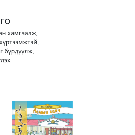
го
ан хамгаалж,
 хүртээмжтэй,
г бүрдүүлж,
үлэх