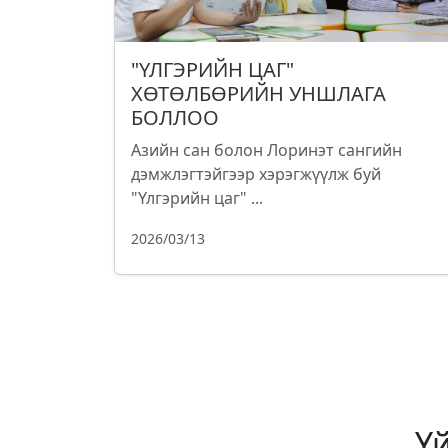
"ҮЛГЭРИЙН ЦАГ"
ХӨТӨЛБӨРИЙН УНШЛАГА
БОЛЛОО
Азийн сан болон Лоринэт сангийн
дэмжлэгтэйгээр хэрэгжүүлж буй
"Үлгэрийн цаг" ...
2026/03/13
Ү