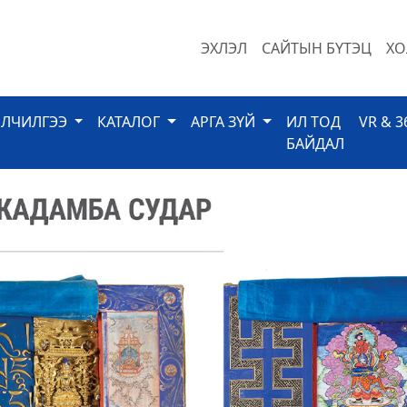
ЭХЛЭЛ
САЙТЫН БҮТЭЦ
ХО
ЙЛЧИЛГЭЭ
КАТАЛОГ
АРГА ЗҮЙ
ИЛ ТОД
VR & 3
БАЙДАЛ