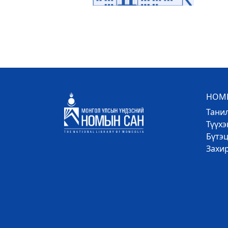
НОМЫ
Тани
Түүх
Бүтэц
Захи