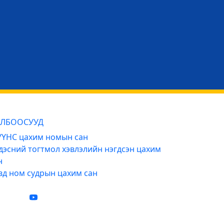
ЛБООСУУД
ҮНС цахим номын сан
дэсний тогтмол хэвлэлийн нэгдсэн цахим
н
вд ном судрын цахим сан