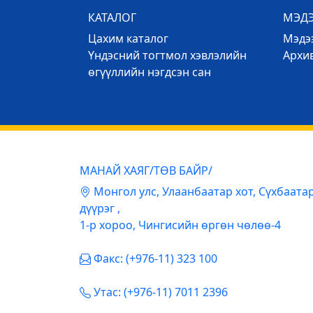
КАТАЛОГ
МЭД
Цахим каталог
Mэдээ
Үндэсний тогтмол хэвлэлийн
Архи
өгүүллийн нэгдсэн сан
МАНАЙ ХАЯГ/ТӨВ БАЙР/
Mонгол улс, Улаанбаатар хот, Сүхбаата
дүүрэг ,
1-р хороо, Чингисийн өргөн чөлөө-4
Факс: (+976-11) 323 100
Утас: (+976-11) 7011 2396