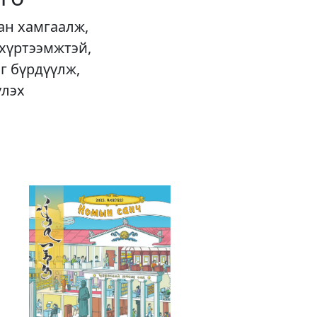
ан хамгаалж,
 хүртээмжтэй,
г бүрдүүлж,
үлэх