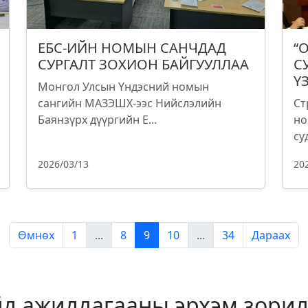
ЕБС-ИЙН НОМЫН САНЧДАД
“
СУРГАЛТ ЗОХИОН БАЙГУУЛЛАА
С
Ү
Монгол Улсын Үндэсний номын
сангийн МАЗЭШХ-ээс Нийслэлийн
Ст
Баянзүрх дүүргийн Е...
но
су
2026/03/13
20
Өмнөх
1
...
8
9
10
...
34
Дараах
йл ажиллагааны эрхэм зорил