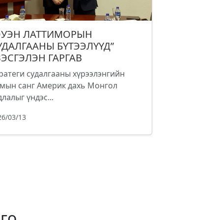
ОУЭН ЛАТТИМОРЫН
УДАЛГААНЫ БҮТЭЭЛҮҮД”
ЗЭСГЭЛЭН ГАРГАВ
ратеги судалгааны хүрээлэнгийн
мын санг Америк дахь Монгол
длалыг үндэс...
26/03/13
го