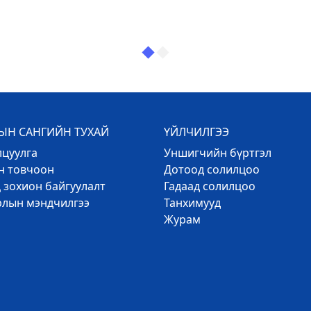
Н САНГИЙН ТУХАЙ
ҮЙЛЧИЛГЭЭ
лцуулга
Уншигчийн бүртгэл
эн товчоон
Дотоод солилцоо
 зохион байгуулалт
Гадаад солилцоо
рлын мэндчилгээ
Танхимууд
Журам