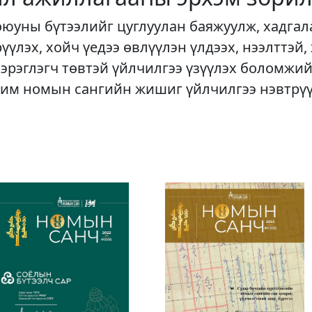
оюуны бүтээлийг цуглуулан баяжуулж, хадгал
рүүлэх, хойч үедээ өвлүүлэн үлдээх, нээлттэй,
хэрэглэгч төвтэй үйлчилгээ үзүүлэх боломжий
им номын сангийн жишиг үйлчилгээ нэвтрү