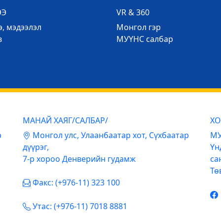
ЭЭ
VR & 360
, мэдээлэл
Mонгол гэр
в
МУҮНС салбар
МАНАЙ ХАЯГ/САЛБАР/
ХО
р
Mонгол улс, Улаанбаатар хот, Сүхбаатар
МУ
дүүрэг,
Үн
7-р хороо Денверийн гудамж
са
Тө
Факс: (+976-11) 323 100
Утас: (+976-11) 7018 8881