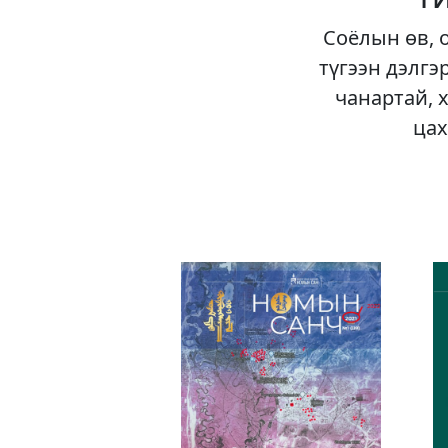
Соёлын өв, 
түгээн дэлгэ
чанартай, 
цах