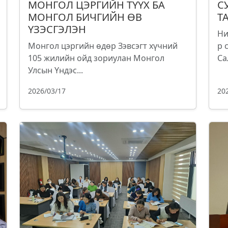
МОНГОЛ ЦЭРГИЙН ТҮҮХ БА
С
МОНГОЛ БИЧГИЙН ӨВ
Т
ҮЗЭСГЭЛЭН
Ни
Монгол цэргийн өдөр Зэвсэгт хүчний
р 
105 жилийн ойд зориулан Монгол
Са
Улсын Үндэс...
2026/03/17
20