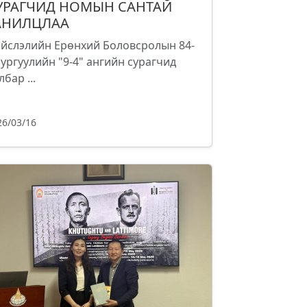
УРАГЧИД НОМЫН САНТАЙ
АНИЛЦЛАА
йслэлийн Ерөнхий Боловсролын 84-
сургуулийн "9-4" ангийн сурагчид
лбар ...
26/03/16