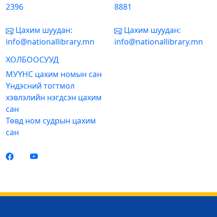
2396
8881
Цахим шуудан:
Цахим шуудан:
info@nationallibrary.mn
info@nationallibrary.mn
ХОЛБООСУУД
МУҮНС цахим номын сан
Үндэсний тогтмол
хэвлэлийн нэгдсэн цахим
сан
Төвд ном судрын цахим
сан