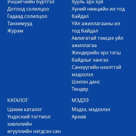
Уншигчийн бүртгэл
Хууль эрх зүй
Дотоод солилцоо
Хүний нөөцийн ил тод
Гадаад солилцоо
байдал
Танхимууд
Үйл ажиллагааны ил
Журам
тод байдал
Авлигатай тэмцэх үйл
ажиллагаа
Жендерийн эрх тэгш
байдлыг хангах
Санхүүгийн нээлттэй
мэдээлэл
Шилэн данс
Тендер
КАТАЛОГ
МЭДЭЭ
Цахим каталог
Mэдээ, мэдээлэл
Үндэсний тогтмол
Архив
хэвлэлийн
өгүүллийн нэгдсэн сан