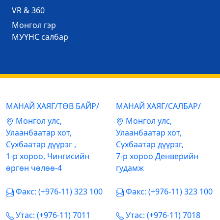
VR & 360
Mонгол гэр
МУҮНС салбар
МАНАЙ ХАЯГ/ТӨВ БАЙР/
МАНАЙ ХАЯГ/САЛБАР/
Mонгол улс,
Mонгол улс,
Улаанбаатар хот,
Улаанбаатар хот,
Сүхбаатар дүүрэг ,
Сүхбаатар дүүрэг,
1-р хороо, Чингисийн
7-р хороо Денверийн
өргөн чөлөө-4
гудамж
Факс: (+976-11) 323 100
Факс: (+976-11) 323 100
Утас: (+976-11) 7011
Утас: (+976-11) 7018