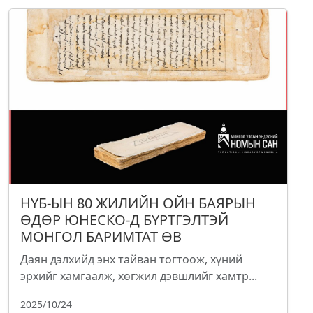
НҮБ-ЫН 80 ЖИЛИЙН ОЙН БАЯРЫН
ӨДӨР ЮНЕСКО-Д БҮРТГЭЛТЭЙ
МОНГОЛ БАРИМТАТ ӨВ
Даян дэлхийд энх тайван тогтоож, хүний
эрхийг хамгаалж, хөгжил дэвшлийг хамтр...
2025/10/24