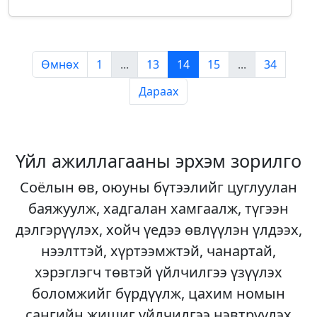
Өмнөх
1
...
13
14
15
...
34
Дараах
Үйл ажиллагааны эрхэм зорилго
Соёлын өв, оюуны бүтээлийг цуглуулан
баяжуулж, хадгалан хамгаалж, түгээн
дэлгэрүүлэх, хойч үедээ өвлүүлэн үлдээх,
нээлттэй, хүртээмжтэй, чанартай,
хэрэглэгч төвтэй үйлчилгээ үзүүлэх
боломжийг бүрдүүлж, цахим номын
сангийн жишиг үйлчилгээ нэвтрүүлэх