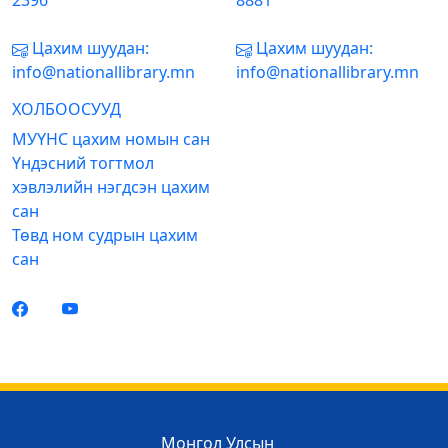
2396
8881
Цахим шуудан:
Цахим шуудан:
info@nationallibrary.mn
info@nationallibrary.mn
ХОЛБООСУУД
МУҮНС цахим номын сан
Үндэсний тогтмол
хэвлэлийн нэгдсэн цахим
сан
Төвд ном судрын цахим
сан
Монгол Улсын