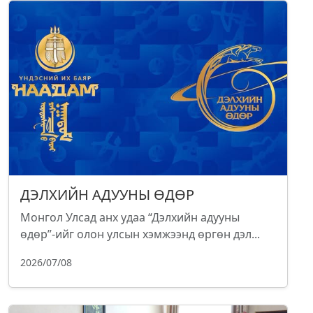
ДЭЛХИЙН АДУУНЫ ӨДӨР
Монгол Улсад анх удаа “Дэлхийн адууны
өдөр”-ийг олон улсын хэмжээнд өргөн дэл...
2026/07/08