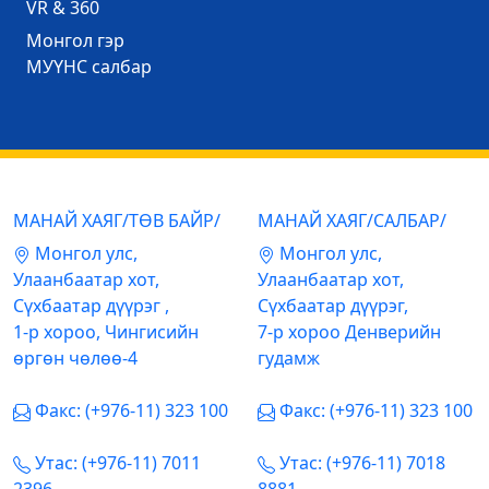
VR & 360
Mонгол гэр
МУҮНС салбар
МАНАЙ ХАЯГ/ТӨВ БАЙР/
МАНАЙ ХАЯГ/САЛБАР/
Mонгол улс,
Mонгол улс,
Улаанбаатар хот,
Улаанбаатар хот,
Сүхбаатар дүүрэг ,
Сүхбаатар дүүрэг,
1-р хороо, Чингисийн
7-р хороо Денверийн
өргөн чөлөө-4
гудамж
Факс: (+976-11) 323 100
Факс: (+976-11) 323 100
Утас: (+976-11) 7011
Утас: (+976-11) 7018