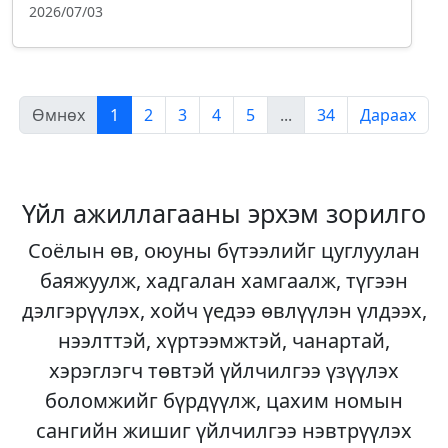
2026/07/03
Өмнөх
1
2
3
4
5
...
34
Дараах
Үйл ажиллагааны эрхэм зорилго
Соёлын өв, оюуны бүтээлийг цуглуулан
баяжуулж, хадгалан хамгаалж, түгээн
дэлгэрүүлэх, хойч үедээ өвлүүлэн үлдээх,
нээлттэй, хүртээмжтэй, чанартай,
хэрэглэгч төвтэй үйлчилгээ үзүүлэх
боломжийг бүрдүүлж, цахим номын
сангийн жишиг үйлчилгээ нэвтрүүлэх