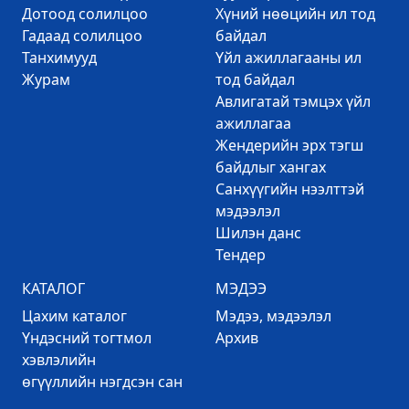
Дотоод солилцоо
Хүний нөөцийн ил тод
Гадаад солилцоо
байдал
Танхимууд
Үйл ажиллагааны ил
Журам
тод байдал
Авлигатай тэмцэх үйл
ажиллагаа
Жендерийн эрх тэгш
байдлыг хангах
Санхүүгийн нээлттэй
мэдээлэл
Шилэн данс
Тендер
КАТАЛОГ
МЭДЭЭ
Цахим каталог
Mэдээ, мэдээлэл
Үндэсний тогтмол
Архив
хэвлэлийн
өгүүллийн нэгдсэн сан