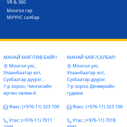
VR & 360
Mонгол гэр
МУҮНС салбар
МАНАЙ ХАЯГ/ТӨВ БАЙР/
МАНАЙ ХАЯГ/САЛБАР/
Mонгол улс,
Mонгол улс,
Улаанбаатар хот,
Улаанбаатар хот,
Сүхбаатар дүүрэг ,
Сүхбаатар дүүрэг,
1-р хороо, Чингисийн
7-р хороо Денверийн
өргөн чөлөө-4
гудамж
Факс: (+976-11) 323 100
Факс: (+976-11) 323 100
Утас: (+976-11) 7011
Утас: (+976-11) 7018