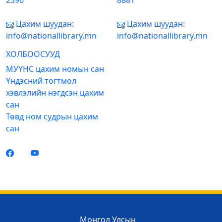
2396
8881
Цахим шуудан:
Цахим шуудан:
info@nationallibrary.mn
info@nationallibrary.mn
ХОЛБООСУУД
МУҮНС цахим номын сан
Үндэсний тогтмол
хэвлэлийн нэгдсэн цахим
сан
Төвд ном судрын цахим
сан
Монгол Улсын