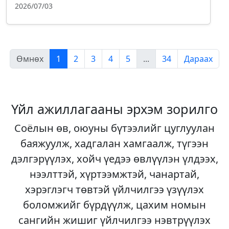
2026/07/03
Өмнөх
1
2
3
4
5
...
34
Дараах
Үйл ажиллагааны эрхэм зорилго
Соёлын өв, оюуны бүтээлийг цуглуулан
баяжуулж, хадгалан хамгаалж, түгээн
дэлгэрүүлэх, хойч үедээ өвлүүлэн үлдээх,
нээлттэй, хүртээмжтэй, чанартай,
хэрэглэгч төвтэй үйлчилгээ үзүүлэх
боломжийг бүрдүүлж, цахим номын
сангийн жишиг үйлчилгээ нэвтрүүлэх