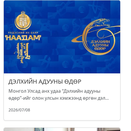
ДЭЛХИЙН АДУУНЫ ӨДӨР
Монгол Улсад анх удаа “Дэлхийн адууны
өдөр”-ийг олон улсын хэмжээнд өргөн дэл...
2026/07/08