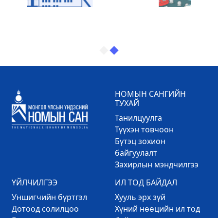
НОМЫН САНГИЙН
ТУХАЙ
Танилцуулга
Түүхэн товчоон
Бүтэц зохион
байгуулалт
Захирлын мэндчилгээ
ҮЙЛЧИЛГЭЭ
ИЛ ТОД БАЙДАЛ
Уншигчийн бүртгэл
Хууль эрх зүй
Дотоод солилцоо
Хүний нөөцийн ил тод