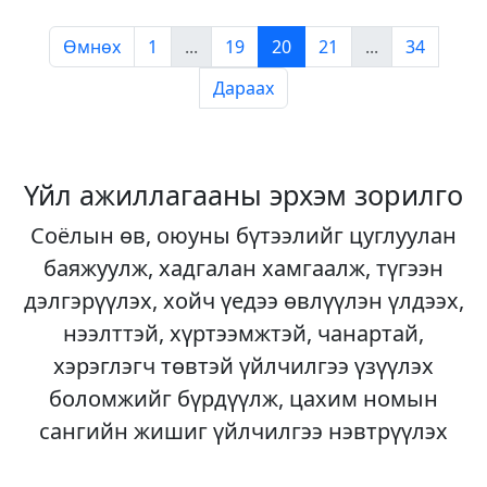
Өмнөх
1
...
19
20
21
...
34
Дараах
Үйл ажиллагааны эрхэм зорилго
Соёлын өв, оюуны бүтээлийг цуглуулан
баяжуулж, хадгалан хамгаалж, түгээн
дэлгэрүүлэх, хойч үедээ өвлүүлэн үлдээх,
нээлттэй, хүртээмжтэй, чанартай,
хэрэглэгч төвтэй үйлчилгээ үзүүлэх
боломжийг бүрдүүлж, цахим номын
сангийн жишиг үйлчилгээ нэвтрүүлэх