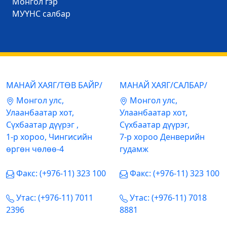
Mонгол гэр
МУҮНС салбар
МАНАЙ ХАЯГ/ТӨВ БАЙР/
МАНАЙ ХАЯГ/САЛБАР/
Mонгол улс,
Mонгол улс,
Улаанбаатар хот,
Улаанбаатар хот,
Сүхбаатар дүүрэг ,
Сүхбаатар дүүрэг,
1-р хороо, Чингисийн
7-р хороо Денверийн
өргөн чөлөө-4
гудамж
Факс: (+976-11) 323 100
Факс: (+976-11) 323 100
Утас: (+976-11) 7011
Утас: (+976-11) 7018
2396
8881