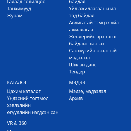
Гадаад солилцоо
байдал
Танхимууд
Үйл ажиллагааны ил
Журам
тод байдал
Авлигатай тэмцэх үйл
ажиллагаа
Жендерийн эрх тэгш
байдлыг хангах
Санхүүгийн нээлттэй
мэдээлэл
Шилэн данс
Тендер
КАТАЛОГ
МЭДЭЭ
Цахим каталог
Mэдээ, мэдээлэл
Үндэсний тогтмол
Архив
хэвлэлийн
өгүүллийн нэгдсэн сан
VR & 360