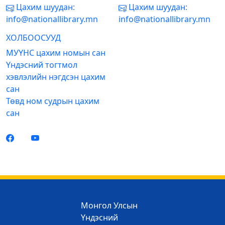
Цахим шуудан:
Цахим шуудан:
info@nationallibrary.mn
info@nationallibrary.mn
ХОЛБООСУУД
МУҮНС цахим номын сан
Үндэсний тогтмол
хэвлэлийн нэгдсэн цахим
сан
Төвд ном судрын цахим
сан
Монгол Улсын
Үндэсний