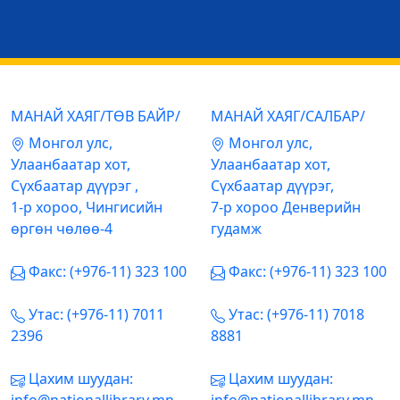
МАНАЙ ХАЯГ/ТӨВ БАЙР/
МАНАЙ ХАЯГ/САЛБАР/
Mонгол улс,
Mонгол улс,
Улаанбаатар хот,
Улаанбаатар хот,
Сүхбаатар дүүрэг ,
Сүхбаатар дүүрэг,
1-р хороо, Чингисийн
7-р хороо Денверийн
өргөн чөлөө-4
гудамж
Факс: (+976-11) 323 100
Факс: (+976-11) 323 100
Утас: (+976-11) 7011
Утас: (+976-11) 7018
2396
8881
Цахим шуудан:
Цахим шуудан: