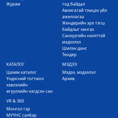
Журам
тод байдал
Авлигатай тэмцэх үйл
ажиллагаа
Жендерийн эрх тэгш
байдлыг хангах
Санхүүгийн нээлттэй
мэдээлэл
Шилэн данс
Тендер
КАТАЛОГ
МЭДЭЭ
Цахим каталог
Mэдээ, мэдээлэл
Үндэсний тогтмол
Архив
хэвлэлийн
өгүүллийн нэгдсэн сан
VR & 360
Mонгол гэр
МУҮНС салбар