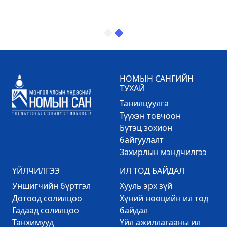
НОМЫН САНГИЙН
ТУХАЙ
Танилцуулга
Түүхэн товчоон
Бүтэц зохион
байгуулалт
Захирлын мэндчилгээ
ҮЙЛЧИЛГЭЭ
ИЛ ТОД БАЙДАЛ
Уншигчийн бүртгэл
Хууль эрх зүй
Дотоод солилцоо
Хүний нөөцийн ил тод
Гадаад солилцоо
байдал
Танхимууд
Үйл ажиллагааны ил