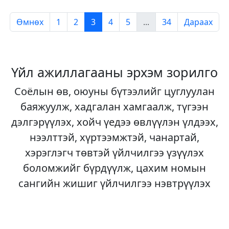
Өмнөх
1
2
3
4
5
...
34
Дараах
Үйл ажиллагааны эрхэм зорилго
Соёлын өв, оюуны бүтээлийг цуглуулан
баяжуулж, хадгалан хамгаалж, түгээн
дэлгэрүүлэх, хойч үедээ өвлүүлэн үлдээх,
нээлттэй, хүртээмжтэй, чанартай,
хэрэглэгч төвтэй үйлчилгээ үзүүлэх
боломжийг бүрдүүлж, цахим номын
сангийн жишиг үйлчилгээ нэвтрүүлэх