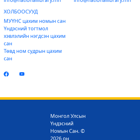
info@nationallibrary.mn
info@nationallibrary.mn
ХОЛБООСУУД
МУҮНС цахим номын сан
Үндэсний тогтмол
хэвлэлийн нэгдсэн цахим
сан
Төвд ном судрын цахим
сан
Монгол Улсын
Үндэсний
Номын Сан. ©
2026 он